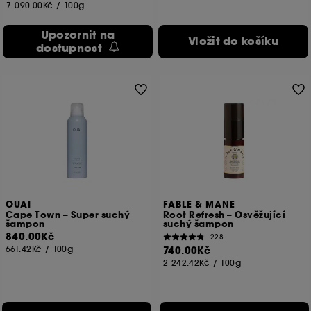
7 090.00Kč
/
100g
Upozornit na
Vložit do košíku
dostupnost
OUAI
FABLE & MANE
Cape Town – Super suchý
Root Refresh – Osvěžující
šampon
suchý šampon
840.00Kč
228
661.42Kč
/
100g
740.00Kč
2 242.42Kč
/
100g