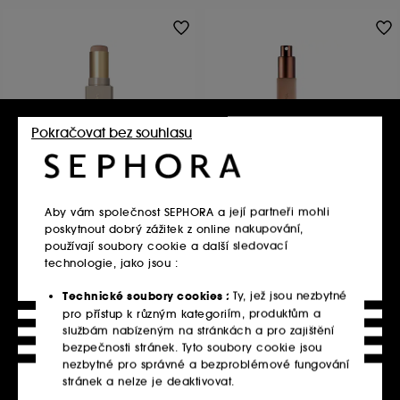
Pokračovat bez souhlasu
ANASTASIA BEVERLY HILLS
NATASHA DENONA
Smooth Blur Contour Stick –
HY-SCULPT Liquid Bronzer –
Konturovací krémová
Tekuté bronzující sérum
tyčinka
Aby vám společnost SEPHORA a její partneři mohli
18
poskytnout dobrý zážitek z online nakupování,
1151
749.00Kč
579.00Kč
používají soubory cookie a další sledovací
15 428.57Kč
/
100g
1 780.00Kč
/
100g
technologie, jako jsou :
K dispozici v 5 barvách
K dispozici v 5 barvách
Technické soubory cookies :
Ty, jež jsou nezbytné
pro přístup k různým kategoriím, produktům a
Vložit do košíku
Vložit do košíku
službám nabízeným na stránkách a pro zajištění
bezpečnosti stránek. Tyto soubory cookie jsou
nezbytné pro správné a bezproblémové fungování
stránek a nelze je deaktivovat.