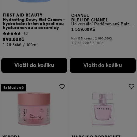
FIRST AID BEAUTY
CHANEL
Hydrating Dewy Gel Cream –
BLEU DE CHANEL
hydratační krém s kyselinou
Univerzální Parfémovaný Balzám
hyaluronovou a ceramidy
1 559.00Kč
151
890.00Kč
Nejnižší cena : 2 090.00Kč
1 732.22Kč
/
100g
1 711.54Kč
/
100ml
Vložit do košíku
Vložit do košíku
Exkluzivně