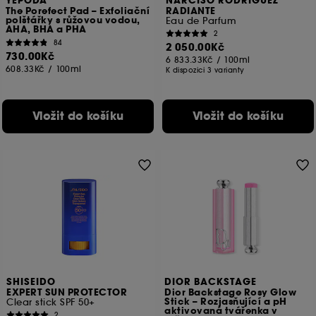
YEPODA
NARCISO RODRIGUEZ
The Porefect Pad – Exfoliační
RADIANTE
polštářky s růžovou vodou,
Eau de Parfum
AHA, BHA a PHA
2
84
2 050.00Kč
730.00Kč
6 833.33Kč
/
100ml
608.33Kč
/
100ml
K dispozici 3 varianty
Vložit do košíku
Vložit do košíku
SHISEIDO
DIOR BACKSTAGE
EXPERT SUN PROTECTOR
Dior Backstage Rosy Glow
Stick – Rozjasňující a pH
Clear stick SPF 50+
aktivovaná tvářenka v
2