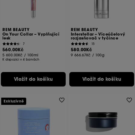
Svůj souhlas můžete kdykoli odvolat. Pokud chcete
získat více informací o souborech cookies, klikněte
zde
.
REM BEAUTY
REM BEAUTY
On Your Collar – Vyplňující
Interstellar – Víceúčelový
lesk
rozjasňovač v tyčince
7
15
560.00Kč
580.00Kč
5 600.00Kč
/
100ml
9 666.67Kč
/
100g
K dispozici v 4 barvách
Vložit do košíku
Vložit do košíku
Exkluzivně