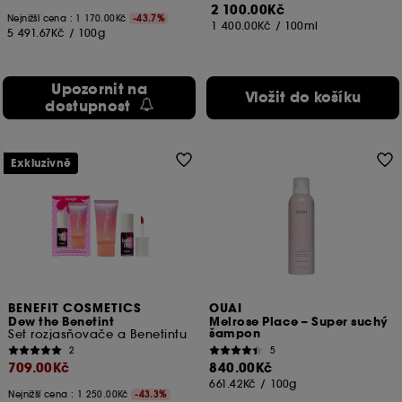
2 100.00Kč
Nejnižší cena : 1 170.00Kč
-43.7%
1 400.00Kč
/
100ml
5 491.67Kč
/
100g
Upozornit na
Vložit do košíku
dostupnost
Exkluzivně
BENEFIT COSMETICS
OUAI
Dew the Benetint
Melrose Place – Super suchý
šampon
Set rozjasňovače a Benetintu
2
5
709.00Kč
840.00Kč
661.42Kč
/
100g
Nejnižší cena : 1 250.00Kč
-43.3%