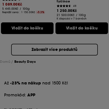
tyčince
1 089.00Kč
48
5 445.00Kč
/
100g
1 250.00Kč
Nejnižší cena :
1 150.00Kč
-5.3%
21 500.00Kč
/
100g
K dispozici v 7 barvách
Vložit do košíku
Vložit do košíku
Zobrazit více produktů
Domů
Beauty Days
Až
-23% na nákup
nad 1500 Kč!
Promokód:
APP