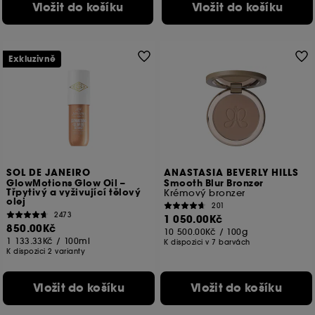
Vložit do košíku
Vložit do košíku
Exkluzivně
SOL DE JANEIRO
ANASTASIA BEVERLY HILLS
GlowMotions Glow Oil –
Smooth Blur Bronzer
Třpytivý a vyživující tělový
Krémový bronzer
olej
201
2473
1 050.00Kč
850.00Kč
10 500.00Kč
/
100g
1 133.33Kč
/
100ml
K dispozici v 7 barvách
K dispozici 2 varianty
Vložit do košíku
Vložit do košíku