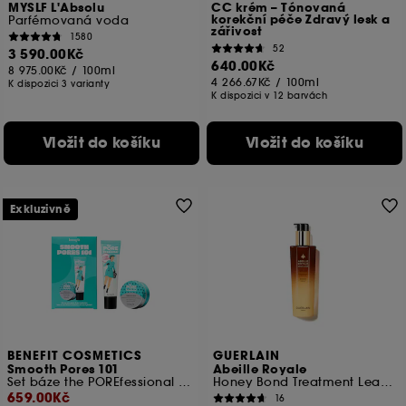
MYSLF L'Absolu
CC krém – Tónovaná
korekční péče Zdravý lesk a
Parfémovaná voda
zářivost
1580
52
3 590.00Kč
640.00Kč
8 975.00Kč
/
100ml
4 266.67Kč
/
100ml
K dispozici 3 varianty
K dispozici v 12 barvách
Vložit do košíku
Vložit do košíku
Exkluzivně
BENEFIT COSMETICS
GUERLAIN
Smooth Pores 101
Abeille Royale
Set báze the POREfessional a hydratačního krému
Honey Bond Treatment Leave-In Care
659.00Kč
16