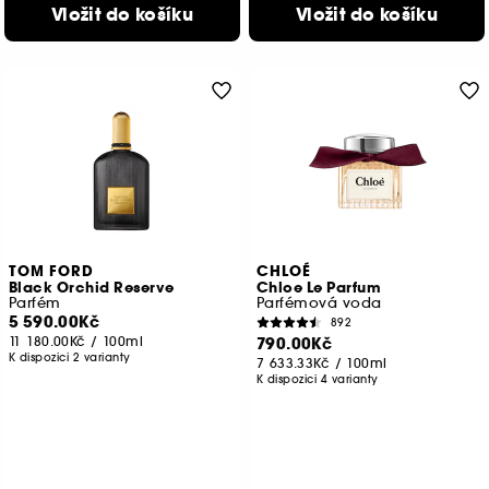
Vložit do košíku
Vložit do košíku
TOM FORD
CHLOÉ
Black Orchid Reserve
Chloe Le Parfum
Parfém
Parfémová voda
5 590.00Kč
892
11 180.00Kč
/
100ml
790.00Kč
K dispozici 2 varianty
7 633.33Kč
/
100ml
K dispozici 4 varianty