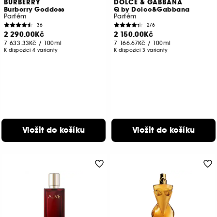
BURBERRY
DOLCE & GABBANA
Burberry Goddess
Q by Dolce&Gabbana
Parfém
Parfém
36
276
2 290.00Kč
2 150.00Kč
7 633.33Kč
/
100ml
7 166.67Kč
/
100ml
K dispozici 4 varianty
K dispozici 3 varianty
Vložit do košíku
Vložit do košíku