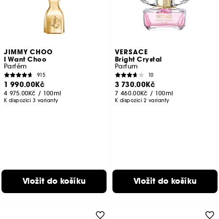
JIMMY CHOO
VERSACE
I Want Choo
Bright Crystal
Parfém
Parfum
915
10
1 990.00Kč
3 730.00Kč
4 975.00Kč
/
100ml
7 460.00Kč
/
100ml
K dispozici 3 varianty
K dispozici 2 varianty
Vložit do košíku
Vložit do košíku