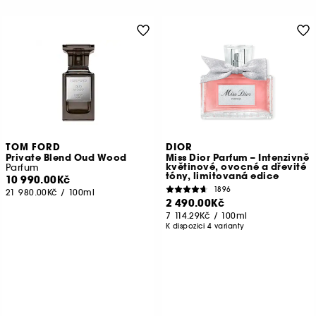
TOM FORD
DIOR
Private Blend Oud Wood
Miss Dior Parfum – Intenzivně
květinové, ovocné a dřevité
Parfum
tóny, limitovaná edice
10 990.00Kč
1896
21 980.00Kč
/
100ml
2 490.00Kč
7 114.29Kč
/
100ml
K dispozici 4 varianty