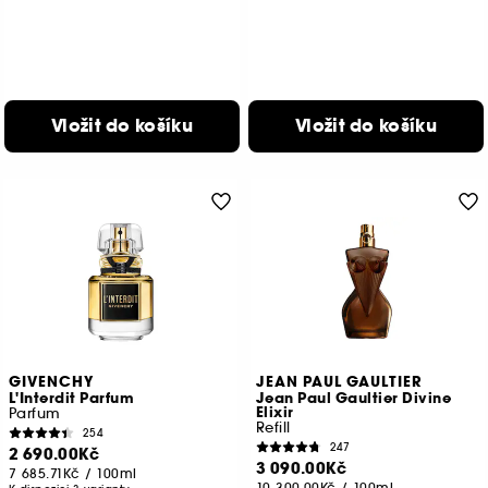
Vložit do košíku
Vložit do košíku
GIVENCHY
JEAN PAUL GAULTIER
L'Interdit Parfum
Jean Paul Gaultier Divine
Elixir
Parfum
Refill
254
247
2 690.00Kč
3 090.00Kč
7 685.71Kč
/
100ml
10 300.00Kč
/
100ml