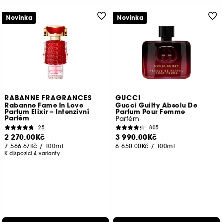
Novinka
Novinka
RABANNE FRAGRANCES
GUCCI
Rabanne Fame In Love
Gucci Guilty Absolu De
Parfum Elixir – Intenzivní
Parfum Pour Femme
Parfém
Parfém
25
805
2 270.00Kč
3 990.00Kč
7 566.67Kč
/
100ml
6 650.00Kč
/
100ml
K dispozici 4 varianty