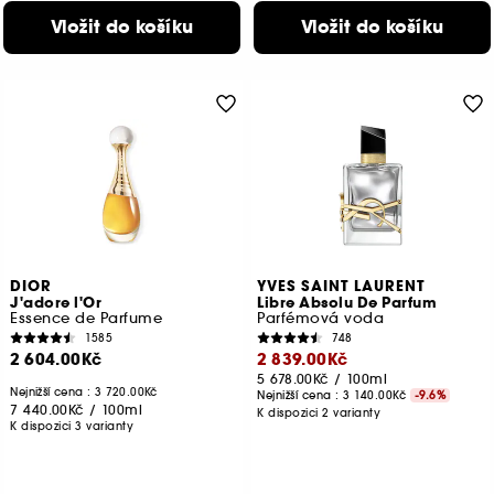
Vložit do košíku
Vložit do košíku
DIOR
YVES SAINT LAURENT
J'adore l'Or
Libre Absolu De Parfum
Essence de Parfume
Parfémová voda
1585
748
2 604.00Kč
2 839.00Kč
5 678.00Kč
/
100ml
Nejnižší cena :
3 720.00Kč
Nejnižší cena :
3 140.00Kč
-9.6%
7 440.00Kč
/
100ml
K dispozici 2 varianty
K dispozici 3 varianty