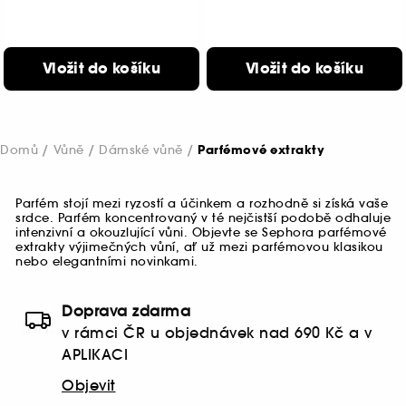
Vložit do košíku
Vložit do košíku
Domů
Vůně
Dámské vůně
Parfémové extrakty
Parfém stojí mezi ryzostí a účinkem a rozhodně si získá vaše
srdce. Parfém koncentrovaný v té nejčistší podobě odhaluje
intenzivní a okouzlující vůni. Objevte se Sephora parfémové
extrakty výjimečných vůní, ať už mezi parfémovou klasikou
nebo elegantními novinkami.
Doprava zdarma
v rámci ČR u objednávek nad 690 Kč a v
APLIKACI
Objevit