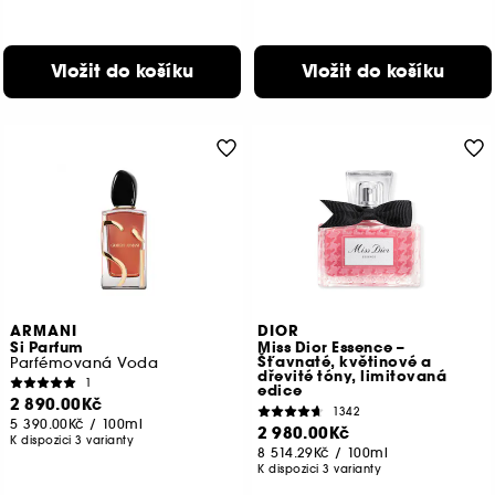
Vložit do košíku
Vložit do košíku
ARMANI
DIOR
Si Parfum
Miss Dior Essence –
Šťavnaté, květinové a
Parfémovaná Voda
dřevité tóny, limitovaná
1
edice
2 890.00Kč
1342
5 390.00Kč
/
100ml
2 980.00Kč
K dispozici 3 varianty
8 514.29Kč
/
100ml
K dispozici 3 varianty