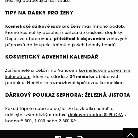
peeling podporující růst vousů.
TIPY NA DÁRKY PRO ŽENY
Kosmetické dárkové sady pro ženy
mají mnoho podob.
Kromě kosmetiky obsahují i užitečné zkrášlující doplňky.
Dejte své obdarované
příležitost k objevování
voňavých
přípravků do koupele, krémů a jiných beauty trendů.
KOSMETICKÝ ADVENTNÍ KALENDÁŘ
Zpříjemněte si čekání na Vánoce s
kosmetickým adventním
kalendářem
, který se skládá z
24 miniatur
oblíbených
produktů. Nechte se rozmazlovat špičkovou kosmetikou
DÁRKOVÝ POUKAZ SEPHORA: ŽELEZNÁ JISTOTA
Pokud tápete nebo se bojíte, že to zkrátka netrefíte,
udělejte svým blízkým radost
dárkovou kartou SEPHORA
v
hodnotě 500, 1 000 nebo 2 500 Kč.