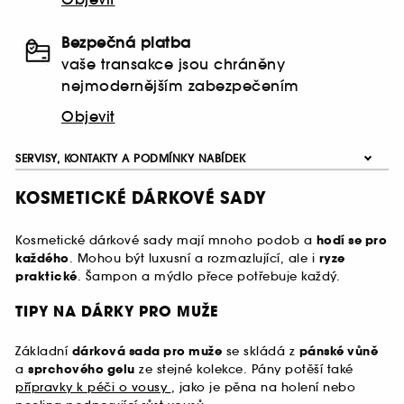
Bezpečná platba
vaše transakce jsou chráněny
nejmodernějším zabezpečením
Objevit
SERVISY, KONTAKTY A PODMÍNKY NABÍDEK
KOSMETICKÉ DÁRKOVÉ SADY
Kosmetické dárkové sady mají mnoho podob a
hodí se pro
každého
. Mohou být luxusní a rozmazlující, ale i
ryze
praktické
. Šampon a mýdlo přece potřebuje každý.
TIPY NA DÁRKY PRO MUŽE
Základní
dárková sada pro muže
se skládá z
pánské vůně
a
sprchového gelu
ze stejné kolekce. Pány potěší také
přípravky k péči o vousy
, jako je pěna na holení nebo