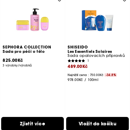
SEPHORA COLLECTION
SHISEIDO
Sada pro péči o tělo
Les Essentiels Solaires
Sada opalovacích přípravků
825.00Kč
1
3 výrobky/výrobků
489.00Kč
Nejnižší cena :
750.00Kč
-34.8%
978.00Kč
/
100ml
Zjistit více
Vložit do košíku