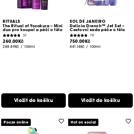
RITUALS
SOL DE JANEIRO
The Ritual of Yozakura – Mini
Delicia Drench™ Jet Set –
duo pro koupel a péči o tělo
Cestovní sada péče o tělo
37
79
260.00Kč
750.00Kč
288.89Kč
/
100ml
441.18Kč
/
100ml
Vložit do košíku
Vložit do košíku
Pouze online
Hot on social