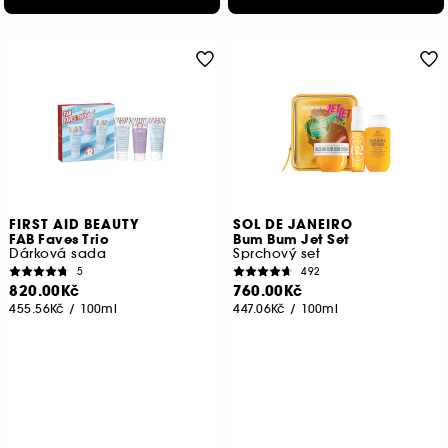
FIRST AID BEAUTY
SOL DE JANEIRO
FAB Faves Trio
Bum Bum Jet Set
Dárková sada
Sprchový set
5
492
820.00Kč
760.00Kč
455.56Kč
/
100ml
447.06Kč
/
100ml