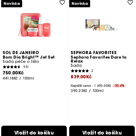
Novinka
Novinka
SOL DE JANEIRO
SEPHORA FAVORITES
Bom Dia Bright™ Jet Set
Sephora Favorites Dare to
Relax
Sada péče o tělo
Sada
551
2
750.00Kč
839.00Kč
441.18Kč
/
100ml
Nejnižší cena :
1 690.00Kč
-50.4%
390.23Kč
/
100ml
Vložit do košíku
Vložit do košíku