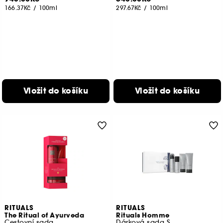
166.37Kč
/
100ml
297.67Kč
/
100ml
Vložit do košíku
Vložit do košíku
RITUALS
RITUALS
The Ritual of Ayurveda
Rituals Homme
Cestovní sada
Dárková sada S