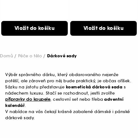
Vložit do košíku
Vložit do košíku
Domů
Péče o tělo
Dárkové sady
Výběr správného dárku, který obdarovaného nejenže
potěší, ale zároveň pro něj bude praktický, je občas oříšek.
Sázku na jistotu představuje
kosmetická dárková sada
s
nádechem luxusu. Stačí se rozhodnout, jestli zvolíte
přípravky do koupele
, cestovní set nebo třeba
adventní
kalendář
.
V nabídce na vás čekají krásně zabalené dámské i pánské
dárkové sady.