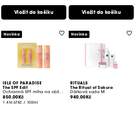
Vložit do košíku
Vložit do košíku
Novinka
Novinka
ISLE OF PARADISE
RITUALS
The SPF Edit
The Ritual of Sakura
Ochranná SPF mlha na obličej a tělo
Dárková sada M
850.00Kč
940.00Kč
1 416.67Kč
/
100ml