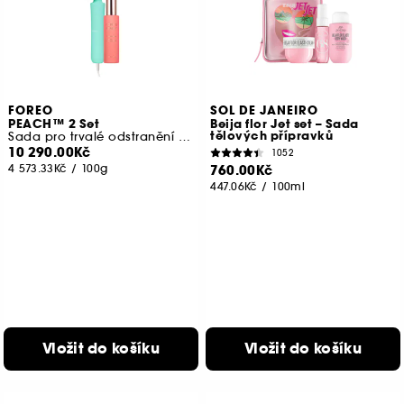
FOREO
SOL DE JANEIRO
PEACH™ 2 Set
Beija flor Jet set – Sada
tělových přípravků
Sada pro trvalé odstranění chloupků IPL
10 290.00Kč
1052
4 573.33Kč
/
100g
760.00Kč
447.06Kč
/
100ml
Vložit do košíku
Vložit do košíku