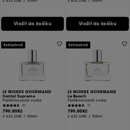
2 633.33Kč
/
100ml
2 633.33Kč
/
100ml
Vložit do košíku
Vložit do košíku
Exkluzivně
Exkluzivně
LE MONDE GOURMAND
LE MONDE GOURMAND
Santal Supreme
Le Beach
Parfémovaná voda
Parfémovaná voda
51
11
790.00Kč
790.00Kč
2 633.33Kč
/
100ml
2 633.33Kč
/
100ml