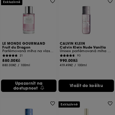
Exkluzivně
LE MONDE GOURMAND
CALVIN KLEIN
Fruit du Dragon
Calvin Klein Nude Vanilla
Parfémovaná mlha na vlasy a tělo
Unisex parfémovaná mlha na tělo a vlasy
21
93
880.00Kč
990.00Kč
880.00Kč
/
100ml
419.49Kč
/
100ml
Upozornit na
Vložit do košíku
dostupnost
Exkluzivně