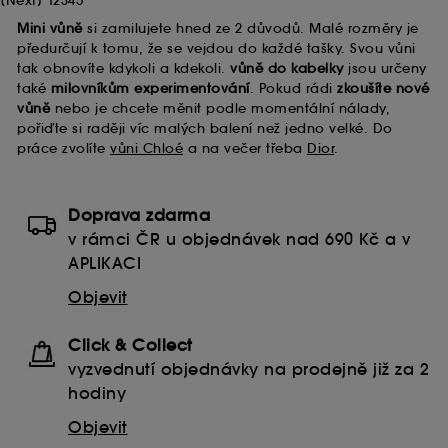
[
Next
]
1
2
3
4
5
Mini vůně
si zamilujete hned ze 2 důvodů. Malé rozměry je
předurčují k tomu, že se vejdou do každé tašky. Svou vůni
tak obnovíte kdykoli a kdekoli.
vůně do kabelky
jsou určeny
také
milovníkům experimentování
. Pokud rádi
zkoušíte nové
vůně
nebo je chcete měnit podle momentální nálady,
pořiďte si raději víc malých balení než jedno velké. Do
práce zvolíte
vůni Chloé
a na večer třeba
Dior
.
Doprava zdarma
v rámci ČR u objednávek nad 690 Kč a v
APLIKACI
Objevit
Click & Collect
vyzvednutí objednávky na prodejně již za 2
hodiny
Objevit