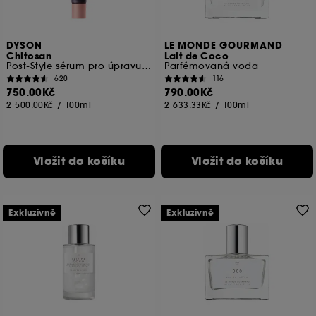
DYSON
LE MONDE GOURMAND
Chitosan
Lait de Coco
Post-Style sérum pro úpravu vlasů Mini
Parfémovaná voda
620
116
750.00Kč
790.00Kč
2 500.00Kč
/
100ml
2 633.33Kč
/
100ml
Vložit do košíku
Vložit do košíku
Exkluzivně
Exkluzivně