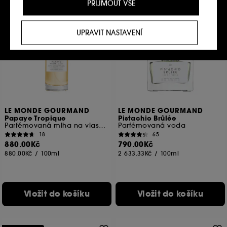
PŘIJMOUT VŠE
obsahu, které nejlépe vyhovují vašim preferencím,
a abychom vám poskytli nabídky přizpůsobené
vašemu profilu.
Exkluzivně
Exkluzivně
UPRAVIT NASTAVENÍ
Sociální sítě a reklamní soubory cookie :
Používají
se k zobrazení obsahu, který by se vám mohl líbit,
prostřednictvím reklam, a to i na webových
stránkách třetích stran a sociálních sítích, to vše na
základě stránek, které jste si prohlíželi na našem
webu, historie prohlížení a historie vašich interakcí.
Soubory cookie pro měření návštěvnosti
LE MONDE GOURMAND
LE MONDE GOURMAND
Papaye Tropique
Pistachio Brûlée
:
Umožňují nám sestavovat statistiky o počtu
Parfémovaná mlha na vlasy a tělo
Parfémovaná voda
návštěvníků a jejich zvyklostí při procházení webu s
18
65
cílem zlepšit jeho výkon.
880.00Kč
790.00Kč
880.00Kč
/
100ml
2 633.33Kč
/
100ml
Ukládání a čtení netechnických souborů cookies
vyžaduje váš souhlas. Své volby týkající se používání
souborů cookies můžete upravit pomocí tlačítka níže
"Upravit nastavení" nebo zvolit možnost "Přijmout vše".
Vložit do košíku
Vložit do košíku
Svůj souhlas můžete kdykoli odvolat. Pokud chcete
získat více informací o souborech cookies, klikněte
zde
.