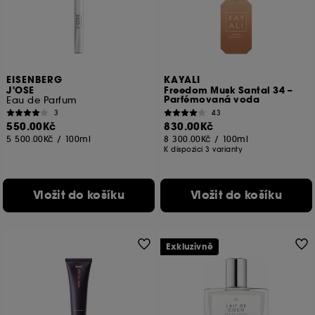
EISENBERG
KAYALI
J'OSE
Freedom Musk Santal 34 –
Parfémovaná voda
Eau de Parfum
3
43
550.00Kč
830.00Kč
5 500.00Kč
/
100ml
8 300.00Kč
/
100ml
K dispozici 3 varianty
Vložit do košíku
Vložit do košíku
Exkluzivně