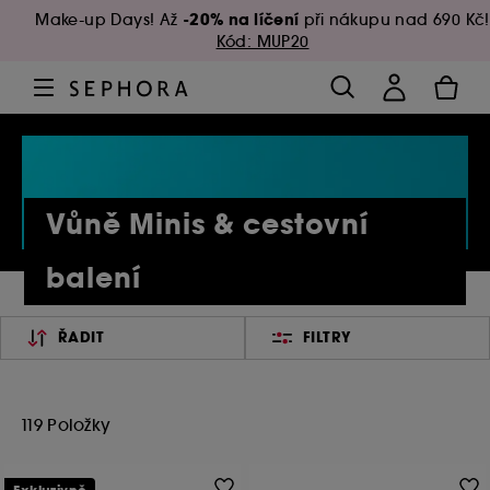
-20% na líčení
Make-up Days! Až
při nákupu nad 690 Kč!
Kód: MUP20
Vůně Minis & cestovní
balení
ŘADIT
FILTRY
119 Položky