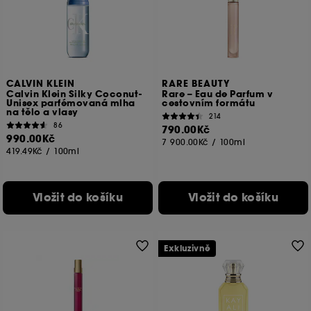
CALVIN KLEIN
RARE BEAUTY
Calvin Klein Silky Coconut-
Rare – Eau de Parfum v
Unisex parfémovaná mlha
cestovním formátu
na tělo a vlasy
214
86
790.00Kč
990.00Kč
7 900.00Kč
/
100ml
419.49Kč
/
100ml
Vložit do košíku
Vložit do košíku
Exkluzivně