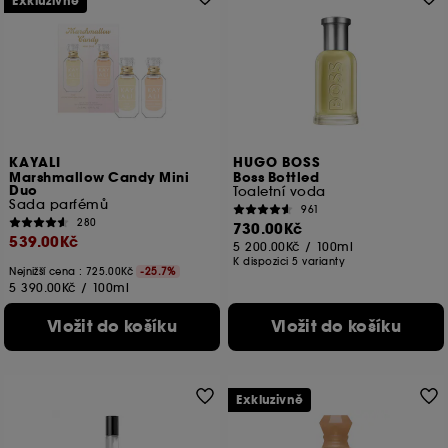
Exkluzivně
KAYALI
HUGO BOSS
Marshmallow Candy Mini
Boss Bottled
Duo
Toaletní voda
Sada parfémů
961
280
730.00Kč
539.00Kč
5 200.00Kč
/
100ml
K dispozici 5 varianty
Nejnižší cena : 725.00Kč
-25.7%
5 390.00Kč
/
100ml
Vložit do košíku
Vložit do košíku
Exkluzivně