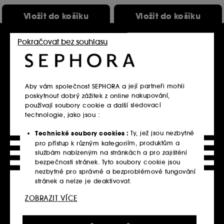
Vložit do košíku
Vložit do košíku
Pokračovat bez souhlasu
Exkluzivně
Exkluzivně
Aby vám společnost SEPHORA a její partneři mohli
poskytnout dobrý zážitek z online nakupování,
používají soubory cookie a další sledovací
technologie, jako jsou :
Technické soubory cookies :
Ty, jež jsou nezbytné
LE MONDE GOURMAND
LE MONDE GOURMAND
Sel Océan
Fraise Fouettée
pro přístup k různým kategoriím, produktům a
Parfémovaná mlha na vlasy a tělo
Parfémovaná voda
službám nabízeným na stránkách a pro zajištění
25
102
bezpečnosti stránek. Tyto soubory cookie jsou
880.00Kč
790.00Kč
nezbytné pro správné a bezproblémové fungování
880.00Kč
/
100ml
2 633.33Kč
/
100ml
stránek a nelze je deaktivovat.
ZOBRAZIT VÍCE
Personalizační soubory cookie :
Dovolte nám,
abychom vám poskytli vylepšené a přizpůsobené
Vložit do košíku
Vložit do košíku
prostředí webu doporučením produktů, služeb a