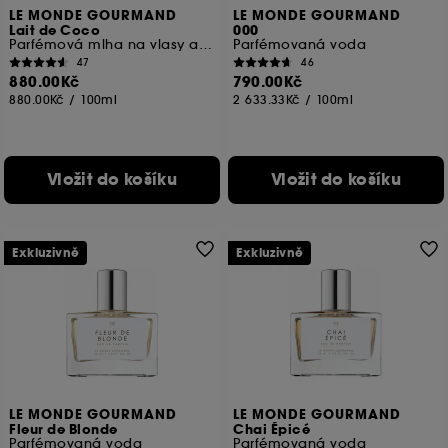
LE MONDE GOURMAND
LE MONDE GOURMAND
Lait de Coco
000
Parfémová mlha na vlasy a tělo
Parfémovaná voda
47
46
880.00Kč
790.00Kč
880.00Kč
/
100ml
2 633.33Kč
/
100ml
Vložit do košíku
Vložit do košíku
Exkluzivně
Exkluzivně
LE MONDE GOURMAND
LE MONDE GOURMAND
Fleur de Blonde
Chai Épicé
Parfémovaná voda
Parfémovaná voda