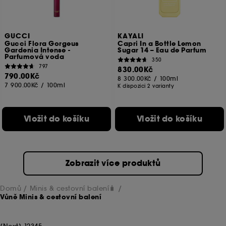
GUCCI
KAYALI
Gucci Flora Gorgeus
Capri In a Bottle Lemon
Gardenia Intense -
Sugar 14 – Eau de Parfum
Parfumová voda
350
797
830.00Kč
790.00Kč
8 300.00Kč
/
100ml
7 900.00Kč
/
100ml
K dispozici 2 varianty
Vložit do košíku
Vložit do košíku
Zobrazit více produktů
Domů
Minis & cestovní balení🧳
Vůně Minis & cestovní balení