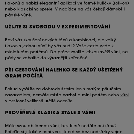
flakonů a nabízí elegantní aplikaci ve formě kuličky (roll-on)
nebo klasického spreje. V nabídce na vás čekají
dámské
i
pánské vůně
.
UŽIJTE SI SVOBODU V EXPERIMENTOVÁNÍ
Baví vás zkoušení nových tónů a kombinací, ale velký
flakon s jednou vůní by vás nudil? Vaše cesta vede k
miniaturám parfémů. Do práce zvolíte lehkou svěží vůni, na
párty se zahalíte do výraznější kořeněné.
PŘI CESTOVÁNÍ NALEHKO SE KAŽDÝ UŠETŘENÝ
GRAM POČÍTÁ
Pokud vyrážíte za dobrodružstvím jen s malým příručním
zavazadlem, nemáte místa nazbyt a mini parfém nebo
vůni
v cestovní velikosti určitě oceníte.
PROVĚŘENÁ KLASIKA STÁLE S VÁMI
Máte svou oblíbenou vůni, bez které nedáte ani ránu?
Pořiďte si ji také v mini verzi, která se bez nadsázky vejde