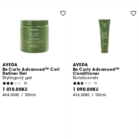
AVEDA
AVEDA
Be Curly Advanced™ Coil
Be Curly Advanced™
Definer Gel
Conditioner
Stylingový gel
Kondicionér
10
11
1 010.00Kč
1 090.00Kč
404.00Kč
/
100ml
436.00Kč
/
100ml