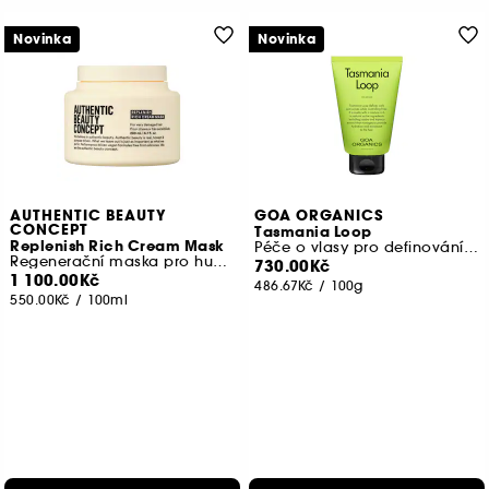
Novinka
Novinka
AUTHENTIC BEAUTY
GOA ORGANICS
CONCEPT
Tasmania Loop
Replenish Rich Cream Mask
Péče o vlasy pro definování loken a proti krepatění
Regenerační maska pro husté a kudrnaté vlasy
730.00Kč
1 100.00Kč
486.67Kč
/
100g
550.00Kč
/
100ml