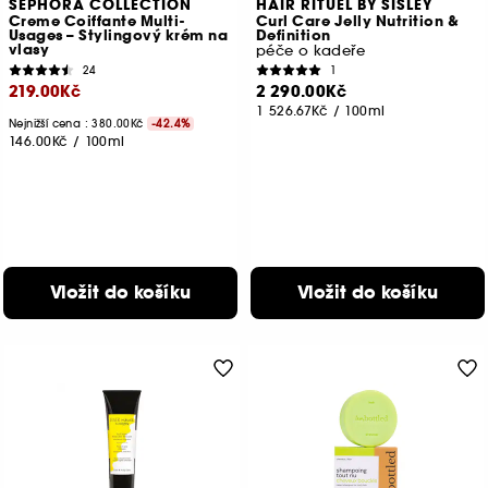
SEPHORA COLLECTION
HAIR RITUEL BY SISLEY
Creme Coiffante Multi-
Curl Care Jelly Nutrition &
Usages – Stylingový krém na
Definition
vlasy
péče o kadeře
24
1
219.00Kč
2 290.00Kč
1 526.67Kč
/
100ml
Nejnižší cena :
380.00Kč
-42.4%
146.00Kč
/
100ml
Vložit do košíku
Vložit do košíku