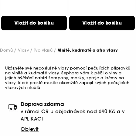
Vložit do košíku
Vložit do košíku
Domů
Vlasy
Typ vlasů
Vlnité, kudrnaté a afro vlasy
Ukázněte své neposlušné vlasy pomocí pečujících přípravků
na vlnité a kudrnaté vlasy. Sephora vám k péči o vlny a
jejich hýčkání nabízí šampony, masky, spreje a krémy na
vlasy, které prostě musíte okamžitě zapojit svých pečujících
vlasových rituálů.
Doprava zdarma
v rámci ČR u objednávek nad 690 Kč a v
APLIKACI
Objevit