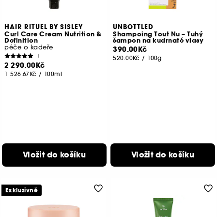
HAIR RITUEL BY SISLEY
UNBOTTLED
Curl Care Cream Nutrition &
Shampoing Tout Nu – Tuhý
Definition
šampon na kudrnaté vlasy
péče o kadeře
390.00Kč
1
520.00Kč
/
100g
2 290.00Kč
1 526.67Kč
/
100ml
Vložit do košíku
Vložit do košíku
Exkluzivně