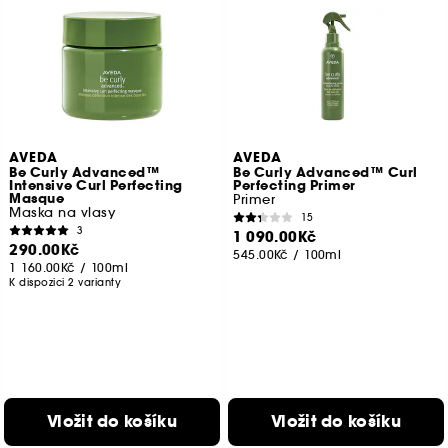
AVEDA
AVEDA
Be Curly Advanced™
Be Curly Advanced™ Curl
Intensive Curl Perfecting
Perfecting Primer
Masque
Primer
Maska na vlasy
15
3
1 090.00Kč
290.00Kč
545.00Kč
/
100ml
1 160.00Kč
/
100ml
K dispozici 2 varianty
Vložit do košíku
Vložit do košíku