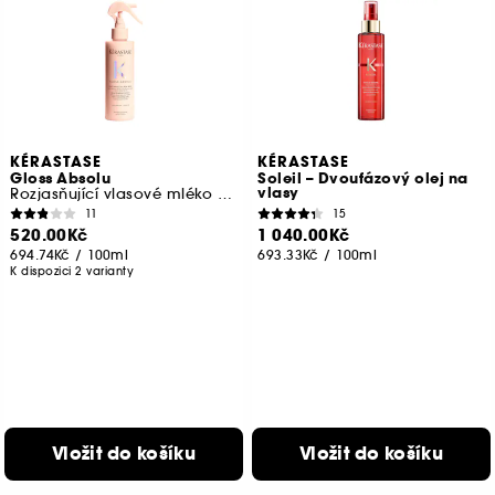
KÉRASTASE
KÉRASTASE
Gloss Absolu
Soleil – Dvoufázový olej na
vlasy
Rozjasňující vlasové mléko v mini balení
11
15
520.00Kč
1 040.00Kč
694.74Kč
/
100ml
693.33Kč
/
100ml
K dispozici 2 varianty
Vložit do košíku
Vložit do košíku