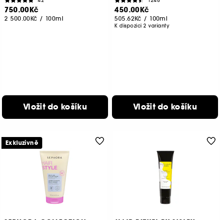
42
1248
750.00Kč
450.00Kč
2 500.00Kč
/
100ml
505.62Kč
/
100ml
K dispozici 2 varianty
Vložit do košíku
Vložit do košíku
Exkluzivně