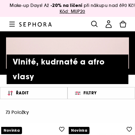
-20% na líčení
Make-up Days! Až
při nákupu nad 690 Kč!
Kód: MUP20
Vlnité, kudrnaté a afro
vlasy
ŘADIT
FILTRY
73 Položky
Novinka
Novinka