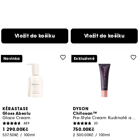
Vložit do košíku
Vložit do košíku
Novinka
Exkluzivně
KÉRASTASE
DYSON
Gloss Absolu
Chitosan™
Glaze Cream
Pre-Style Cream Kudrnaté až vlnité vlasy, lehká péče
449
20
1 290.00Kč
750.00Kč
537.50Kč
/
100ml
2 500.00Kč
/
100ml