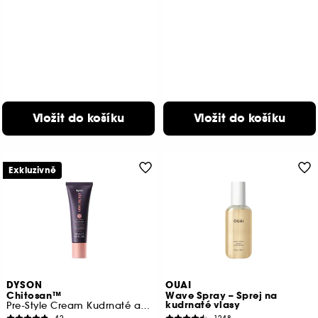
Vložit do košíku
Vložit do košíku
Exkluzivně
DYSON
OUAI
Chitosan™
Wave Spray – Sprej na
kudrnaté vlasy
Pre-Style Cream Kudrnaté až vlnité vlasy, bohatá péče