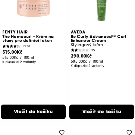
FENTY HAIR
AVEDA
The Homecurl – Krém na
Be Curly Advanced™ Curl
vlasy pro definici loken
Enhancer Cream
Stylingový krém
1238
55
515.00Kč
290.00Kč
515.00Kč
/
100ml
505.00Kč
/
100ml
K dispozici 2 varianty
K dispozici 2 varianty
Vložit do košíku
Vložit do košíku