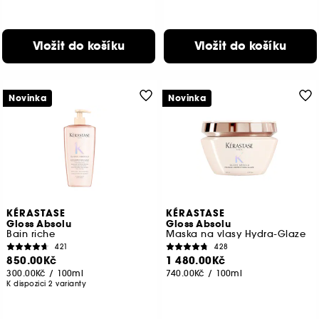
Vložit do košíku
Vložit do košíku
Novinka
Novinka
KÉRASTASE
KÉRASTASE
Gloss Absolu
Gloss Absolu
Bain riche
Maska na vlasy Hydra-Glaze
421
428
850.00Kč
1 480.00Kč
300.00Kč
/
100ml
740.00Kč
/
100ml
K dispozici 2 varianty