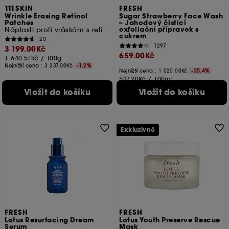
111SKIN
FRESH
Wrinkle Erasing Retinol
Sugar Strawberry Face Wash
Patches
– Jahodový čisticí
exfoliační přípravek s
Náplasti proti vráskám s retinolem
cukrem
20
1297
3 199.00Kč
659.00Kč
1 640.51Kč
/
100g
Nejnižší cena :
3 237.00Kč
-1.2%
Nejnižší cena : 1 020.00Kč
-35.4%
527.20Kč
/
100ml
Vložit do košíku
Vložit do košíku
Exkluzivně
FRESH
FRESH
Lotus Resurfacing Dream
Lotus Youth Preserve Rescue
Serum
Mask