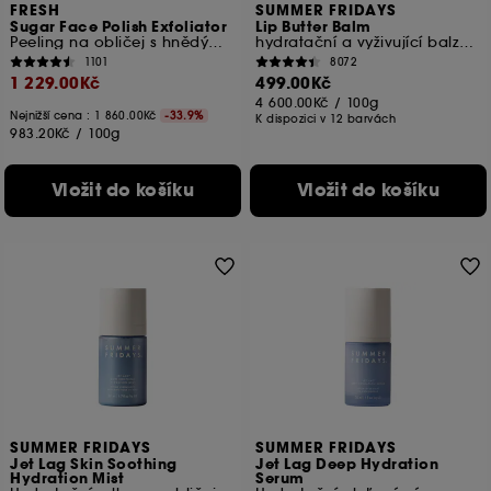
FRESH
SUMMER FRIDAYS
Sugar Face Polish Exfoliator
Lip Butter Balm
Peeling na obličej s hnědým cukrem a vitamínem C
hydratační a vyživující balzám na rty
1101
8072
1 229.00Kč
499.00Kč
4 600.00Kč
/
100g
Nejnižší cena : 1 860.00Kč
-33.9%
K dispozici v 12 barvách
983.20Kč
/
100g
Vložit do košíku
Vložit do košíku
SUMMER FRIDAYS
SUMMER FRIDAYS
Jet Lag Skin Soothing
Jet Lag Deep Hydration
Hydration Mist
Serum