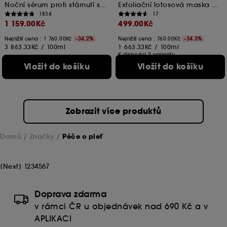
Noční sérum proti stárnutí s lotosem a AHA
Exfoliační lotosová maska proti stárnutí
1834
17
1 159.00Kč
499.00Kč
Nejnižší cena : 1 760.00Kč
-34.2%
Nejnižší cena : 760.00Kč
-34.3%
3 863.33Kč
/
100ml
1 663.33Kč
/
100ml
K dispozici 2 varianty
Vložit do košíku
Vložit do košíku
Zobrazit více produktů
Domů
Značky
Péče o pleť
[
Next
]
1
2
3
4
5
6
7
Doprava zdarma
v rámci ČR u objednávek nad 690 Kč a v
APLIKACI