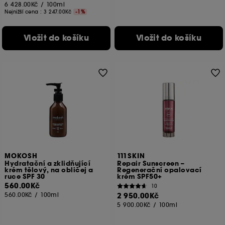
6 428.00Kč
/
100ml
Nejnižší cena :
3 247.00Kč
-1%
Vložit do košíku
Vložit do košíku
MOKOSH
111SKIN
Hydratační a zklidňující
Repair Sunscreen –
krém tělový, na obličej a
Regenerační opalovací
ruce SPF 30
krém SPF50+
560.00Kč
10
560.00Kč
/
100ml
2 950.00Kč
5 900.00Kč
/
100ml