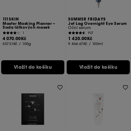
111SKIN
SUMMER FRIDAYS
Master Masking Planner –
Jet Lag Overnight Eye Serum
Sada látkových masek
Oční sérum
1
927
4 070.00Kč
1 420.00Kč
657.51Kč
/
100g
9 466.67Kč
/
100ml
Vložit do košíku
Vložit do košíku