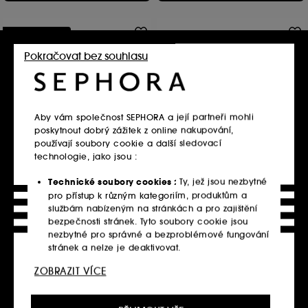
Pouze online
Pokračovat bez souhlasu
Aby vám společnost SEPHORA a její partneři mohli
poskytnout dobrý zážitek z online nakupování,
používají soubory cookie a další sledovací
SUMMER FRIDAYS
111SKIN
Super Amino Gel – Čisticí
technologie, jako jsou :
Black Diamond Contour Gel
gel s aminokyselinami
– Konturovací gel
343
7
Technické soubory cookies :
Ty, jež jsou nezbytné
1 030.00Kč
3 290.00Kč
pro přístup k různým kategoriím, produktům a
686.67Kč
/
100ml
21 933.33Kč
/
100ml
službám nabízeným na stránkách a pro zajištění
bezpečnosti stránek. Tyto soubory cookie jsou
nezbytné pro správné a bezproblémové fungování
stránek a nelze je deaktivovat.
Vložit do košíku
Vložit do košíku
ZOBRAZIT VÍCE
Personalizační soubory cookie :
Dovolte nám,
abychom vám poskytli vylepšené a přizpůsobené
prostředí webu doporučením produktů, služeb a