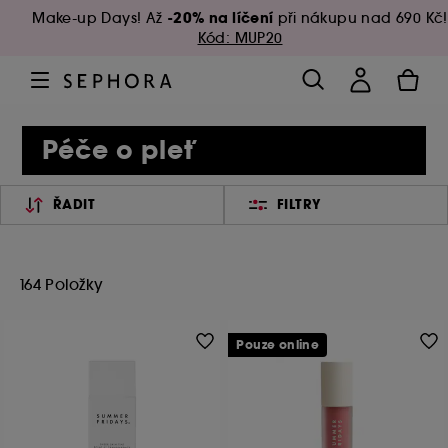
-20% na líčení
Make-up Days! Až
při nákupu nad 690 Kč!
Kód: MUP20
Péče o pleť
ŘADIT
FILTRY
164 Položky
Pouze online