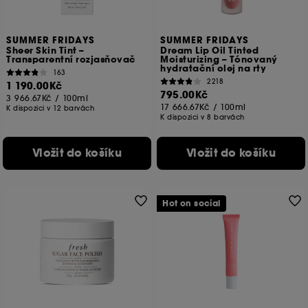
SUMMER FRIDAYS
SUMMER FRIDAYS
Sheer Skin Tint –
Dream Lip Oil Tinted
Transparentní rozjasňovač
Moisturizing – Tónovaný
hydratační olej na rty
163
2218
1 190.00Kč
795.00Kč
3 966.67Kč
/
100ml
17 666.67Kč
/
100ml
K dispozici v 12 barvách
K dispozici v 8 barvách
Vložit do košíku
Vložit do košíku
Hot on social