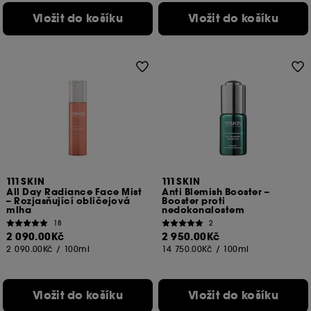
Vložit do košíku
Vložit do košíku
111SKIN
111SKIN
All Day Radiance Face Mist
Anti Blemish Booster –
– Rozjasňující obličejová
Booster proti
mlha
nedokonalostem
18
2
2 090.00Kč
2 950.00Kč
2 090.00Kč
/
100ml
14 750.00Kč
/
100ml
Vložit do košíku
Vložit do košíku