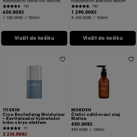
Hydratační mlha na obličej
Hydratační pleťové sérum
743
780
650.00Kč
1 290.00Kč
1 300.00Kč
/
100ml
4 300.00Kč
/
100ml
Vložit do košíku
Vložit do košíku
111SKIN
MOKOSH
Cryo Revitalising Moisturiser
Čistící odličovací olej
– Revitalizační hydratační
Malina
krém s kryo efektem
450.00Kč
15
450.00Kč
/
100ml
3 214.00Kč