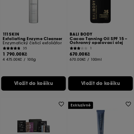
111SKIN
BALI BODY
Exfoliating Enzyme Cleanser
Cacao Tanning Oil SPF 15 –
Ochranný opalovací olej
Enzymatický čisticí exfoliátor
35
1
1 790.00Kč
670.00Kč
4 475.00Kč
/
100g
670.00Kč
/
100ml
Vložit do košíku
Vložit do košíku
Exkluzivně