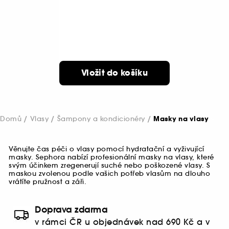
Vložit do košíku
Domů
Vlasy
Šampony a kondicionéry
Masky na vlasy
Věnujte čas péči o vlasy pomocí hydratační a vyživující
masky. Sephora nabízí profesionální masky na vlasy, které
svým účinkem zregenerují suché nebo poškozené vlasy. S
maskou zvolenou podle vašich potřeb vlasům na dlouho
vrátíte pružnost a záři.
Doprava zdarma
v rámci ČR u objednávek nad 690 Kč a v