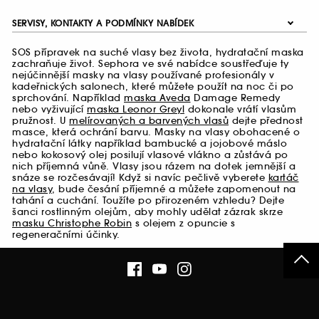
SERVISY, KONTAKTY A PODMÍNKY NABÍDEK
SOS přípravek na suché vlasy bez života, hydratační maska
zachraňuje život. Sephora ve své nabídce soustřeďuje ty
nejúčinnější masky na vlasy používané profesionály v
kadeřnických salonech, které můžete použít na noc či po
sprchování. Například
maska Aveda
Damage Remedy
nebo vyživující
maska Leonor Greyl
dokonale vrátí vlasům
pružnost. U
melírovaných a barvených vlasů
dejte přednost
masce, která ochrání barvu. Masky na vlasy obohacené o
hydratační látky například bambucké a jojobové máslo
nebo kokosový olej posilují vlasové vlákno a zůstává po
nich příjemná vůně. Vlasy jsou rázem na dotek jemnější a
snáze se rozčesávají! Když si navíc pečlivě vyberete
kartáč
na vlasy
, bude česání příjemné a můžete zapomenout na
tahání a cuchání. Toužíte po přirozeném vzhledu? Dejte
šanci rostlinným olejům, aby mohly udělat zázrak skrze
masku Christophe Robin
s olejem z opuncie s
regeneračními účinky.