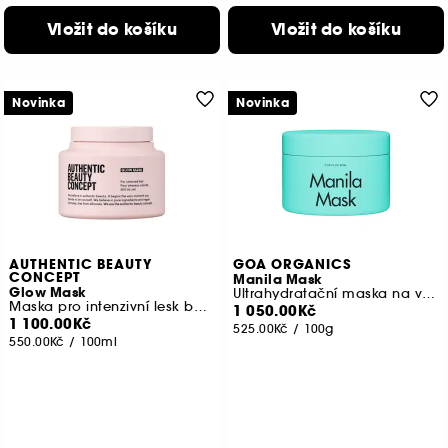
Vložit do košíku
Vložit do košíku
Novinka
Novinka
AUTHENTIC BEAUTY
GOA ORGANICS
CONCEPT
Manila Mask
Glow Mask
Ultrahydratační maska na vlasy pro všechny typy vlasů
Maska pro intenzivní lesk barvených vlasů
1 050.00Kč
1 100.00Kč
525.00Kč
/
100g
550.00Kč
/
100ml