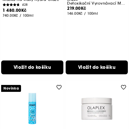
Detoxikační Vyrovnávací Maska Před Šamponem
428
219.00Kč
1 480.00Kč
146.00Kč
/
100ml
740.00Kč
/
100ml
Vložit do košíku
Vložit do košíku
Novinka