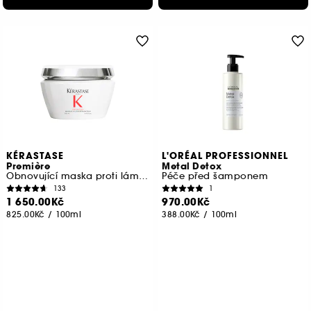
KÉRASTASE
L'ORÉAL PROFESSIONNEL
Première
Metal Detox
Obnovující maska proti lámavosti vlasů
Péče před šamponem
133
1
1 650.00Kč
970.00Kč
825.00Kč
/
100ml
388.00Kč
/
100ml