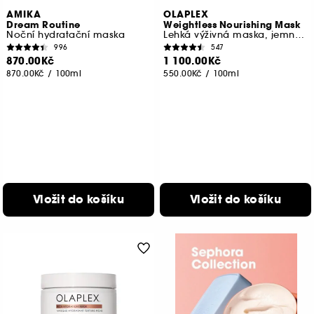
AMIKA
OLAPLEX
Dream Routine
Weightless Nourishing Mask
Noční hydratační maska
Lehká výživná maska, jemné až středně silné vlasy
996
547
870.00Kč
1 100.00Kč
870.00Kč
/
100ml
550.00Kč
/
100ml
Vložit do košíku
Vložit do košíku