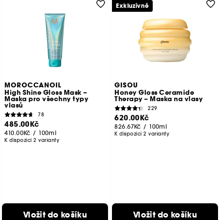
Exkluzivně
MOROCCANOIL
GISOU
High Shine Gloss Mask –
Honey Gloss Ceramide
Maska pro všechny typy
Therapy – Maska na vlasy
vlasů
229
78
620.00Kč
485.00Kč
826.67Kč
/
100ml
410.00Kč
/
100ml
K dispozici 2 varianty
K dispozici 2 varianty
Vložit do košíku
Vložit do košíku