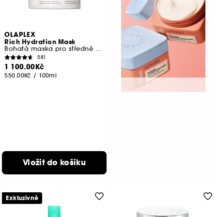
OLAPLEX
Rich Hydration Mask
Bohatá maska pro středně husté až husté nebo suché vlasy
581
1 100.00Kč
550.00Kč
/
100ml
Vložit do košíku
Exkluzivně