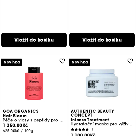
Vložit do košíku
Vložit do košíku
Novinka
Novinka
GOA ORGANICS
AUTHENTIC BEAUTY
CONCEPT
Hair Bloom
Intense Treatment
Péče o vlasy s peptidy pro poškozené vlasy
Hydratační maska pro výživu a snadné rozčesávání vlasů
1 250.00Kč
1
625.00Kč
/
100g
1 100.00Kč