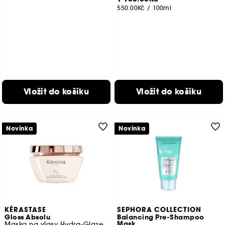
550.00Kč
/
100ml
Vložit do košíku
Vložit do košíku
Novinka
Novinka
KÉRASTASE
SEPHORA COLLECTION
Gloss Absolu
Balancing Pre-Shampoo
Mask
Maska na vlasy Hydra-Glaze