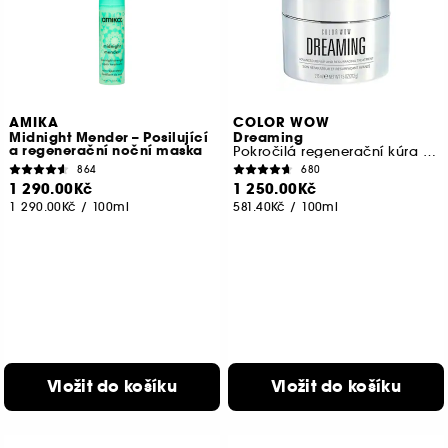
AMIKA
COLOR WOW
Midnight Mender – Posilující
Dreaming
a regenerační noční maska
Pokročilá regenerační kúra na vlasy
864
680
1 290.00Kč
1 250.00Kč
1 290.00Kč
/
100ml
581.40Kč
/
100ml
Vložit do košíku
Vložit do košíku