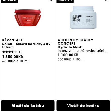
Novinka
Novinka
KÉRASTASE
AUTHENTIC BEAUTY
CONCEPT
Soleil – Maska na vlasy s UV
filtrem
Hydrate Mask
Intenzivní, lehká hydratační maska pro normální až suché vlasy
8
1 100.00Kč
1 350.00Kč
550.00Kč
/
100ml
675.00Kč
/
100ml
Vložit do košíku
Vložit do košíku