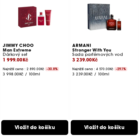
JIMMY CHOO
ARMANI
Man Extreme
Stronger With You
Dárkový set
Sada parfémových vod
1 999.00Kč
3 239.00Kč
Nejnižší cena :
2 890.00Kč
-30.8%
Nejnižší cena :
4 570.00Kč
-29.1%
3 998.00Kč
/
100ml
3 239.00Kč
/
100ml
Vložit do košíku
Vložit do košíku