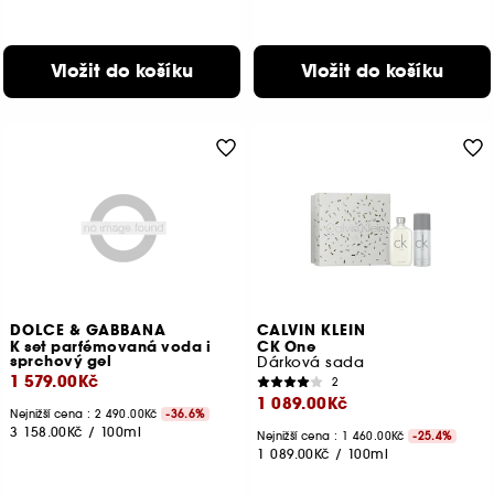
Vložit do košíku
Vložit do košíku
DOLCE & GABBANA
CALVIN KLEIN
K set parfémovaná voda i
CK One
sprchový gel
Dárková sada
1 579.00Kč
2
1 089.00Kč
Nejnižší cena :
2 490.00Kč
-36.6%
3 158.00Kč
/
100ml
Nejnižší cena :
1 460.00Kč
-25.4%
1 089.00Kč
/
100ml