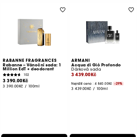
RABANNE FRAGRANCES
ARMANI
Rabanne – Vánoční sada: 1
Acqua di Giò Profondo
Million EdT + deodorant
Dárková sada
3 439.00Kč
102
3 390.00Kč
Nejnižší cena :
4 840.00Kč
-29%
3 390.00Kč
/
100ml
3 439.00Kč
/
100ml