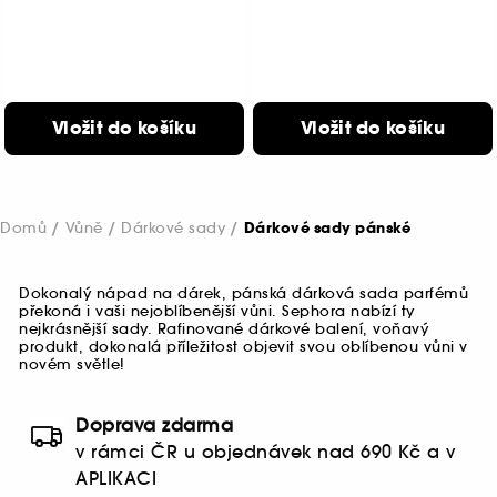
Vložit do košíku
Vložit do košíku
Domů
Vůně
Dárkové sady
Dárkové sady pánské
Dokonalý nápad na dárek, pánská dárková sada parfémů
překoná i vaši nejoblíbenější vůni. Sephora nabízí ty
nejkrásnější sady. Rafinované dárkové balení, voňavý
produkt, dokonalá příležitost objevit svou oblíbenou vůni v
novém světle!
Doprava zdarma
v rámci ČR u objednávek nad 690 Kč a v
APLIKACI