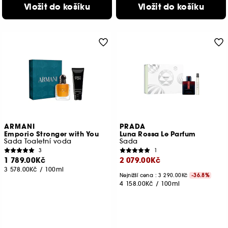
Vložit do košíku
Vložit do košíku
ARMANI
PRADA
Emporio Stronger with You
Luna Rossa Le Parfum
Sada Toaletní voda
Sada
3
1
1 789.00Kč
2 079.00Kč
3 578.00Kč
/
100ml
Nejnižší cena :
3 290.00Kč
-36.8%
4 158.00Kč
/
100ml