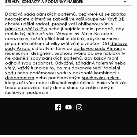
SERVISY, KONTAKTY A PODMÍNKY NABÍDEK
Dárková sada pánských parfémů, bez které už se zkrátka
neobejdete a která se zabydlí ve vaší koupelně! Když (si)
chcete udělat radost, propojí vaši oblíbenou vůni s
pánskou péčí o tělo
nebo ji najdete v mini podobě, aby
mohla být stále při vás. Vánoce, sv. Valentýn nebo
narozeniny, každá příležitost je dobrá, abyste si znovu
připomněli během chvilky svět vůní a značek. Od
dárkové
sady Azzaro
s dřevitými tóny po
dárkovou sadu Armani
s
jedinečným designem, Sephora vybírá do své nabídky ty
nejkrásnější sady pánských parfémů, aby každý mohl
odhalit svou osobitost. Odvážný, záhadný, tajemný nebo
vřelý, každý tu najde to, co mu dokonale sedí:
toaletní
vodu
nebo parfémovou vodu v dokonalé kombinaci s
deodorantem
nebo parfémovaným
sprchovým gelem
,
který vaší vůni nabízí dlouhotrvající účinek. Vaše vůně vás
bude doprovázet celý den a stane se vaším novým
čichovým podpisem.