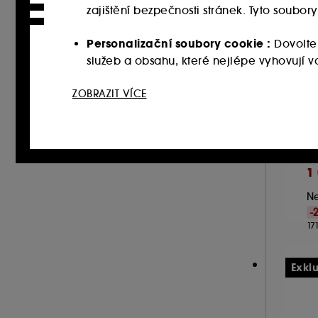
zajištění bezpečnosti stránek. Tyto soubo
Personalizační soubory cookie :
Dovolte
služeb a obsahu, které nejlépe vyhovují
Sociální sítě a reklamní soubory cookie 
ZOBRAZIT VÍCE
A
webových stránkách třetích stran a sociální
H
vašich interakcí.
Sa
a
Soubory cookie pro měření návštěvnosti
1
zlepšit jeho výkon.
Ne
Ukládání a čtení netechnických souborů cook
-
17
tlačítka níže "Upravit nastavení" nebo zvolit
souborech cookies, klikněte
zde
.
Exkl