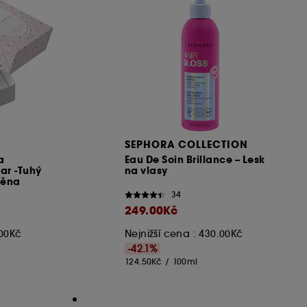
SEPHORA COLLECTION
a
Eau De Soin Brillance – Lesk
ar -Tuhý
na vlasy
pěna
34
249.00Kč
.00Kč
Nejnižší cena : 430.00Kč
-42.1%
124.50Kč
/
100ml