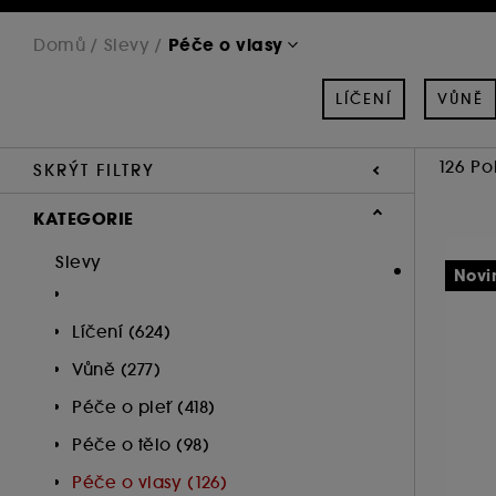
Péče o vlasy
Domů
Slevy
LÍČENÍ
VŮNĚ
126 Po
SKRÝT FILTRY
KATEGORIE
Slevy
Novi
Líčení (624)
Vůně (277)
Péče o pleť (418)
Péče o tělo (98)
Péče o vlasy (126)