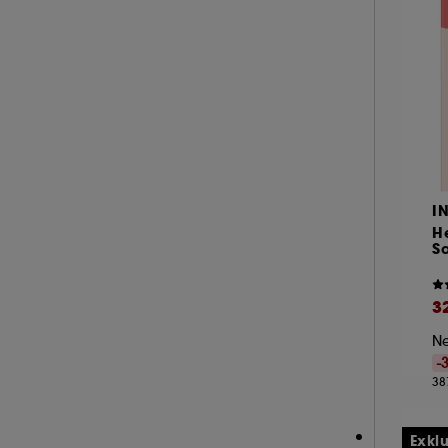
I
He
Sa
3
Ne
-
38
Exkl