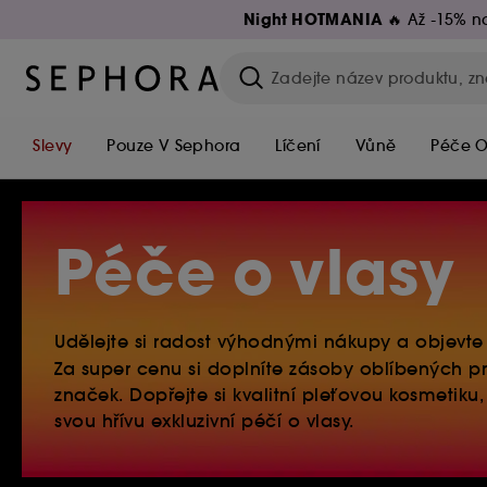
Night HOTMANIA 🔥
Až -15% na
Slevy
Pouze V Sephora
Líčení
Vůně
Péče O
Péče o vlasy
Udělejte si radost výhodnými nákupy a objevt
Za super cenu si doplníte zásoby oblíbených
značek. Dopřejte si kvalitní
pleťovou kosmetiku
svou hřívu exkluzivní
péčí o vlasy
.