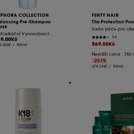
EPHORA COLLECTION
FENTY HAIR
alancing Pre-Shampoo
The Protection Pos
ask
Detoxikační Vyrovnávací Maska Před Šamponem
54
19.00Kč
569.00Kč
6.00Kč
/
100ml
Nejnižší cena : 760
-25.1%
379.33Kč
/
100ml