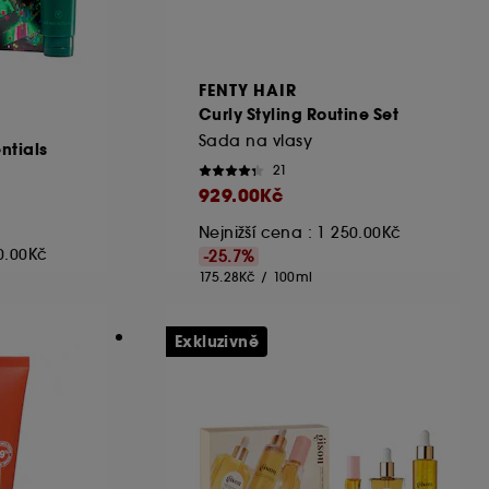
FENTY HAIR
Curly Styling Routine Set
™
Sada na vlasy
ntials
21
929.00Kč
Nejnižší cena : 1 250.00Kč
90.00Kč
-25.7%
175.28Kč
/
100ml
Exkluzivně