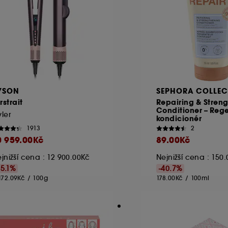
YSON
SEPHORA COLLEC
rstrait
Repairing & Stren
Conditioner – Reg
yler
kondicionér
1913
2
0 959.00Kč
89.00Kč
jnižší cena : 12 900.00Kč
Nejnižší cena : 150
15.1%
-40.7%
172.09Kč
/
100g
178.00Kč
/
100ml