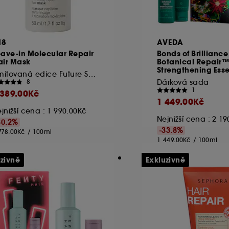
18
AVEDA
ave-in Molecular Repair
Bonds of Brilliance
air Mask
Botanical Repair
Strengthening Esse
Limitovaná edice Future Society
Dárková sada
8
1
 389.00Kč
1 449.00Kč
jnižší cena : 1 990.00Kč
Nejnižší cena : 2 1
30.2%
-33.8%
778.00Kč
/
100ml
1 449.00Kč
/
100ml
uzivně
Exkluzivně