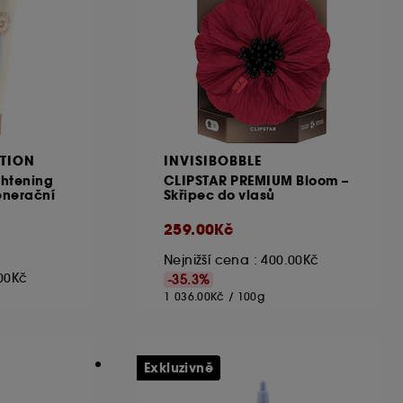
TION
INVISIBOBBLE
ghtening
CLIPSTAR PREMIUM Bloom –
enerační
Skřipec do vlasů
259.00Kč
Nejnižší cena : 400.00Kč
.00Kč
-35.3%
1 036.00Kč
/
100g
Exkluzivně