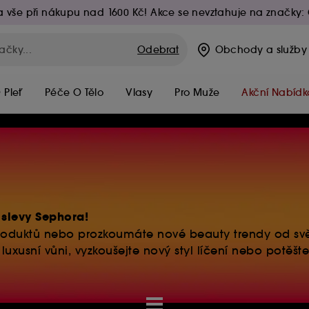
 vše při nákupu nad 1600 Kč! Akce se nevztahuje na značky: 
Odebrat
Obchody
a služby
 Pleť
Péče O Tělo
Vlasy
Pro Muže
Akční Nabídk
slevy Sephora!
e
 produktů nebo prozkoumáte nové beauty trendy od s
, luxusní
vůni
, vyzkoušejte nový styl
líčení
nebo potěšte