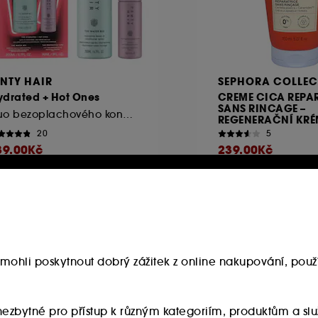
ENTY HAIR
SEPHORA COLLEC
ydrated + Hot Ones
CREME CICA REPA
SANS RINCAGE –
Duo bezoplachového kondicionéru + tepelné ochrany
REGENERAČNÍ KR
20
5
39.00Kč
239.00Kč
jnižší cena : 990.00Kč
Nejnižší cena : 400
25.4%
-40.3%
4.83Kč
/
100ml
159.33Kč
/
100ml
uzivně
mohli poskytnout dobrý zážitek z online nakupování, použí
u nezbytné pro přístup k různým kategoriím, produktům a 