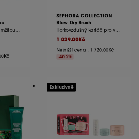
SEPHORA COLLECTION
se
Blow-Dry Brush
Sada péče pro okamžitou regeneraci + tepelnou ochranu
Horkovzdušný kartáč pro větší objem vlasů
1 029.00Kč
Nejnižší cena : 1 720.00Kč
.00Kč
-40.2%
Exkluzivně