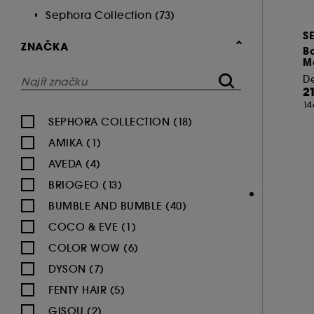
Sephora Collection (73)
S
ZNAČKA
B
M
2
14
SEPHORA COLLECTION (18)
AMIKA (1)
AVEDA (4)
BRIOGEO (13)
BUMBLE AND BUMBLE (40)
COCO & EVE (1)
COLOR WOW (6)
DYSON (7)
FENTY HAIR (5)
GISOU (2)