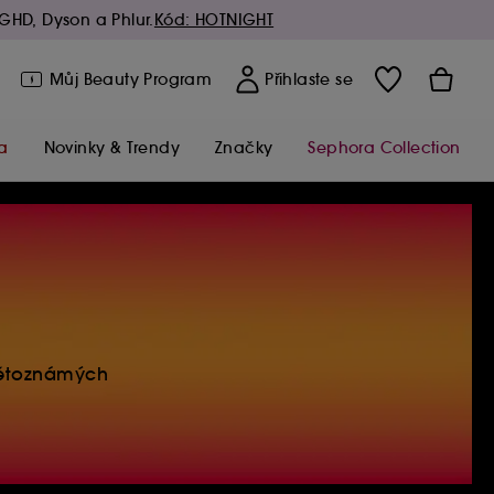
GHD, Dyson a Phlur.
Kód: HOTNIGHT
Můj Beauty Program
Přihlaste se
a
Novinky & Trendy
Značky
Sephora Collection
větoznámých