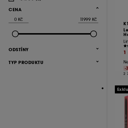
GLOV (2)
CENA
GUERLAIN (1)
K
HAIR RITUEL BY SISLEY (1)
Le
CHRISTOPHE ROBIN (3)
H
INVISIBOBBLE (4)
ODSTÍNY
K18 (1)
1
KORRES (1)
TYP PRODUKTU
Ne
OLAPLEX (1)
-
haircare (107)
2 
OUAI (1)
accessories (16)
Červený (1)
Hnědý (1)
Růžový (3)
PHLOV (2)
Exkl
skincare_bath_body (3)
RITUALS (3)
SLIP (1)
SOL DE JANEIRO (1)
TANGLE TEEZER (1)
UNBOTTLED (3)