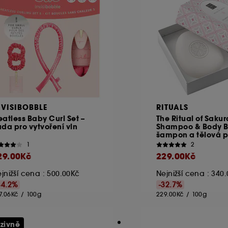
NVISIBOBBLE
RITUALS
atless Baby Curl Set –
The Ritual of Sakur
da pro vytvoření vln
Shampoo & Body B
šampon a tělová 
1
2
29.00Kč
229.00Kč
jnižší cena : 500.00Kč
Nejnižší cena : 340
34.2%
-32.7%
7.06Kč
/
100g
229.00Kč
/
100g
uzivně