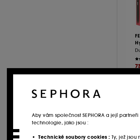
VIRTUE (1)
WELLA PROFESSIONALS (2)
F
H
7
Ne
-
25
Exkl
Aby vám společnost SEPHORA a její partneři 
technologie, jako jsou :
Technické soubory cookies :
Ty, jež jso