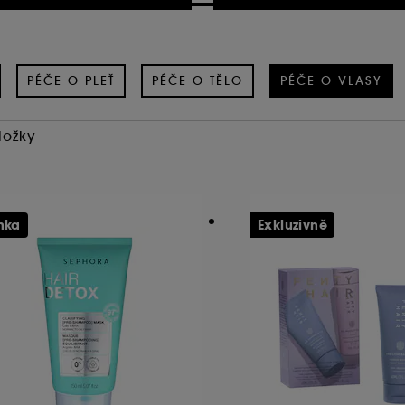
PÉČE O PLEŤ
PÉČE O TĚLO
PÉČE O VLASY
ložky
nka
Exkluzivně