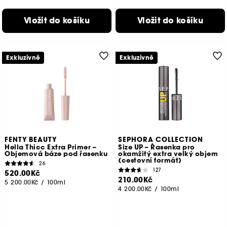
Vložit do košíku
Vložit do košíku
Exkluzivně
Exkluzivně
FENTY BEAUTY
SEPHORA COLLECTION
Hella Thicc Extra Primer –
Size UP – Řasenka pro
Objemová báze pod řasenku
okamžitý extra velký objem
(cestovní formát)
26
127
520.00Kč
210.00Kč
5 200.00Kč
/
100ml
4 200.00Kč
/
100ml