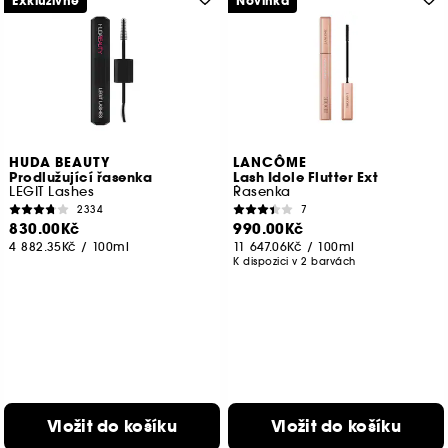
Exkluzivně
Novinka
HUDA BEAUTY
LANCÔME
Prodlužující řasenka
Lash Idole Flutter Ext
LEGIT Lashes
Řasenka
2334
7
830.00Kč
990.00Kč
4 882.35Kč
/
100ml
11 647.06Kč
/
100ml
K dispozici v 2 barvách
Vložit do košíku
Vložit do košíku