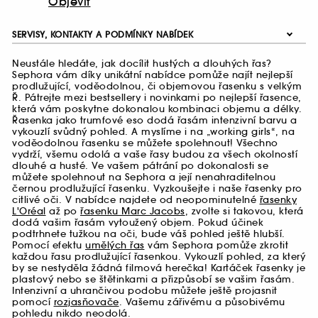
Objevit
SERVISY, KONTAKTY A PODMÍNKY NABÍDEK
Neustále hledáte, jak docílit hustých a dlouhých řas?
Sephora vám díky unikátní nabídce pomůže najít nejlepší
prodlužující, voděodolnou, či objemovou řasenku s velkým
Ř. Pátrejte mezi bestsellery i novinkami po nejlepší řasence,
která vám poskytne dokonalou kombinaci objemu a délky.
Řasenka jako trumfové eso dodá řasám intenzivní barvu a
vykouzlí svůdný pohled. A myslíme i na „working girls“, na
voděodolnou řasenku se můžete spolehnout! Všechno
vydrží, všemu odolá a vaše řasy budou za všech okolností
dlouhé a husté. Ve vašem pátrání po dokonalosti se
můžete spolehnout na Sephora a její nenahraditelnou
černou prodlužující řasenku. Vyzkoušejte i naše řasenky pro
citlivé oči. V nabídce najdete od neopominutelné
řasenky
L'Oréal
až po
řasenku Marc Jacobs
, zvolte si takovou, která
dodá vašim řasám vytoužený objem. Pokud účinek
podtrhnete tužkou na oči, bude váš pohled ještě hlubší.
Pomocí efektu
umělých řas
vám Sephora pomůže zkrotit
každou řasu prodlužující řasenkou. Vykouzlí pohled, za který
by se nestyděla žádná filmová herečka! Kartáček řasenky je
plastový nebo se štětinkami a přizpůsobí se vašim řasám.
Intenzivní a uhrančivou podobu můžete ještě projasnit
pomocí
rozjasňovače
. Vašemu zářivému a působivému
pohledu nikdo neodolá.