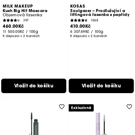
MILK MAKEUP
KOSAS
Kush Big Hit Mascara
Soulgazer – Prodlužující a
liftingová řasenka s peptidy
Objemová řasenka
397
1068
460.00Kč
410.00Kč
11 500.00Kč
/
100g
6 307.69Kč
/
100g
K dispozici v 2 barvách
K dispozici v 2 barvách
Vložit do košíku
Vložit do košíku
Exkluzivně