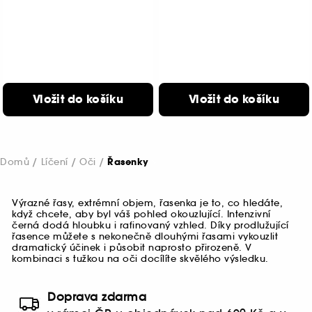
Vložit do košíku
Vložit do košíku
Domů
Líčení
Oči
Řasenky
Výrazné řasy, extrémní objem, řasenka je to, co hledáte,
když chcete, aby byl váš pohled okouzlující. Intenzivní
černá dodá hloubku i rafinovaný vzhled. Díky prodlužující
řasence můžete s nekonečně dlouhými řasami vykouzlit
dramatický účinek i působit naprosto přirozeně. V
kombinaci s tužkou na oči docílíte skvělého výsledku.
Doprava zdarma