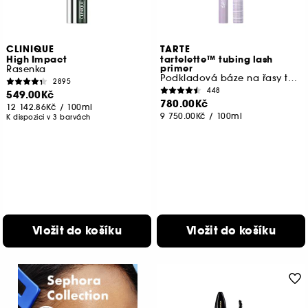
CLINIQUE
TARTE
High Impact
tartelette™ tubing lash
primer
Řasenka
Podkladová báze na řasy tubing
2895
448
549.00Kč
780.00Kč
12 142.86Kč
/
100ml
9 750.00Kč
/
100ml
K dispozici v 3 barvách
Vložit do košíku
Vložit do košíku