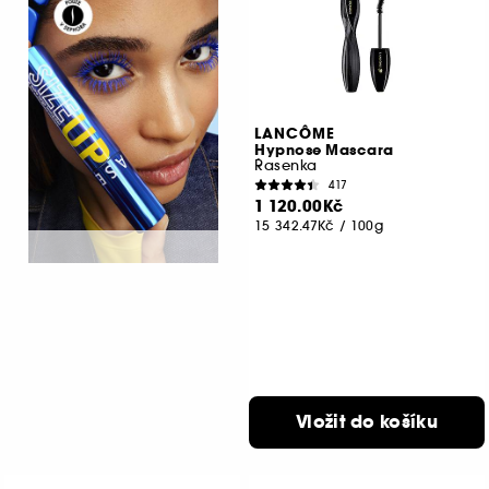
LANCÔME
Hypnose Mascara
Řasenka
417
1 120.00Kč
15 342.47Kč
/
100g
Vložit do košíku