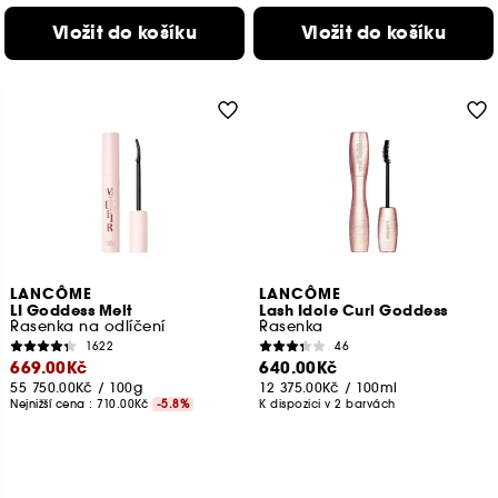
Vložit do košíku
Vložit do košíku
LANCÔME
LANCÔME
LI Goddess Melt
Lash Idole Curl Goddess
Řasenka na odlíčení
Řasenka
1622
46
669.00Kč
640.00Kč
55 750.00Kč
/
100g
12 375.00Kč
/
100ml
Nejnižší cena :
710.00Kč
-5.8%
K dispozici v 2 barvách