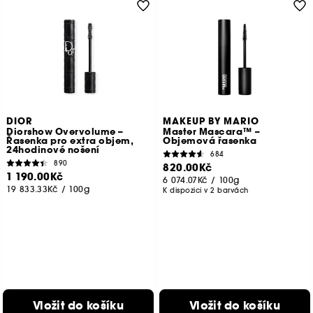
DIOR
MAKEUP BY MARIO
Diorshow Overvolume –
Master Mascara™ –
Řasenka pro extra objem,
Objemová řasenka
24hodinové nošení
684
890
820.00Kč
1 190.00Kč
6 074.07Kč
/
100g
19 833.33Kč
/
100g
K dispozici v 2 barvách
Vložit do košíku
Vložit do košíku