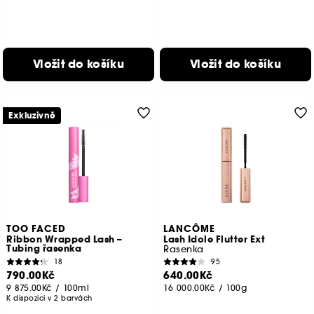
Vložit do košíku
Vložit do košíku
Exkluzivně
TOO FACED
LANCÔME
Ribbon Wrapped Lash –
Lash Idole Flutter Ext
Tubing řasenka
Řasenka
18
95
790.00Kč
640.00Kč
9 875.00Kč
/
100ml
16 000.00Kč
/
100g
K dispozici v 2 barvách