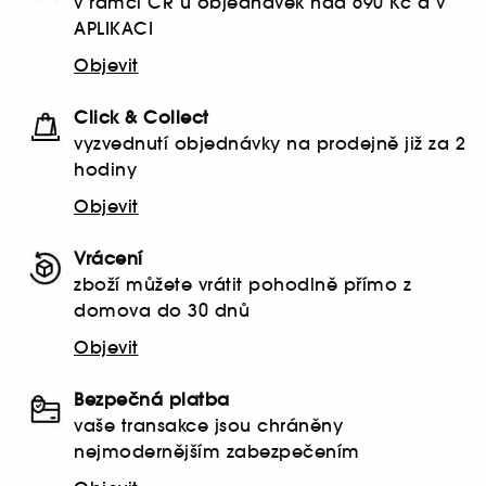
v rámci ČR u objednávek nad 690 Kč a v
APLIKACI
Objevit
Click & Collect
vyzvednutí objednávky na prodejně již za 2
hodiny
Objevit
Vrácení
zboží můžete vrátit pohodlně přímo z
domova do 30 dnů
Objevit
Bezpečná platba
vaše transakce jsou chráněny
nejmodernějším zabezpečením