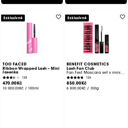
Exkluzivně
Exkluzivně
TOO FACED
BENEFIT COSMETICS
Ribbon Wrapped Lash – Mini
Lash Fan Club
řasenka
Fan Fest Mascara set s mini zdarma
128
126
470.00Kč
850.00Kč
10 000.00Kč
/
100ml
6 800.00Kč
/
100g