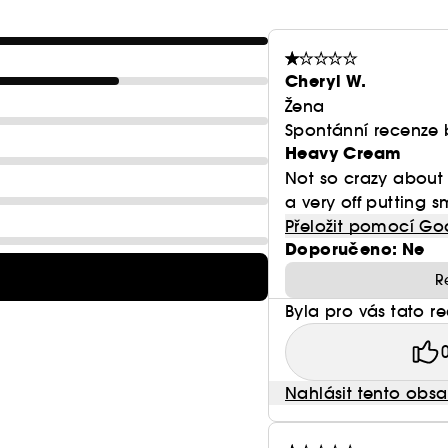
Cheryl W.
Žena
Spontánní recenze 
Heavy Cream
Not so crazy about 
a very off putting s
Přeložit pomocí Go
Doporučeno: Ne
R
Byla pro vás tato r
Nahlásit tento obs