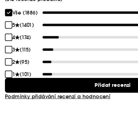
Vše (1886)
5
(1401)
4
(174)
3
(115)
2
(95)
1
(101)
Přidat recenzi
Podmínky přidávání recenzí a hodnocení