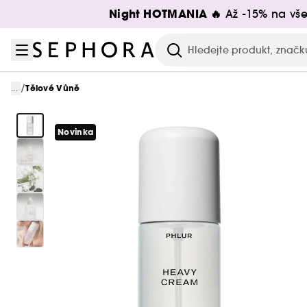
Přejít na menu
Přejít na hlavní obsah
Přejít na zápatí
Night HOTMANIA 🔥
Až -15% na vše
Hledat
/
...
Tělové Vůně
Novinka