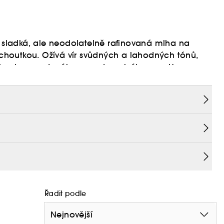
, sladká, ale neodolatelně rafinovaná mlha na
houtkou. Ožívá vír svůdných a lahodných tónů,
okožku do sametového a podmanivého snu. Heavy
h.
phora, klikněte
zde
Řadit podle
Nejnovější