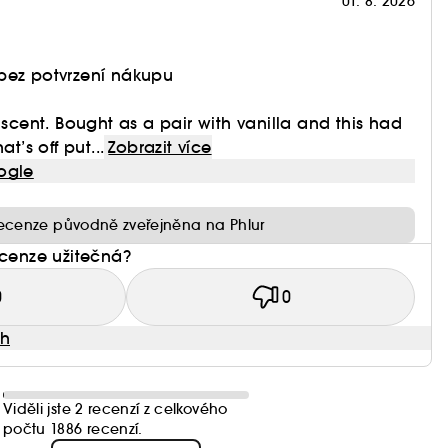
01. 8. 2026
bez potvrzení nákupu
 scent. Bought as a pair with vanilla and this had
at’s off put...
Zobrazit více
ogle
ecenze původně zveřejněna na Phlur
ecenze užitečná?
0
0
ah
Viděli jste 2 recenzí z celkového
počtu 1886 recenzí.