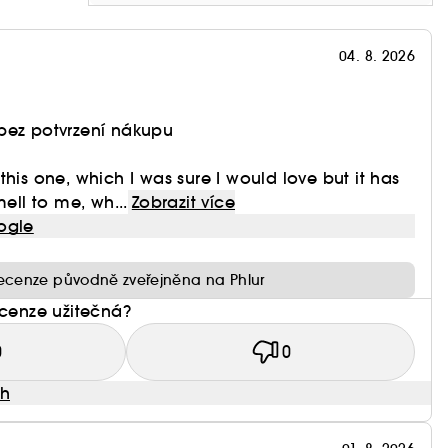
04. 8. 2026
bez potvrzení nákupu
this one, which I was sure I would love but it has
mell to me, wh...
Zobrazit více
ogle
ecenze původně zveřejněna na Phlur
ecenze užitečná?
0
0
ah