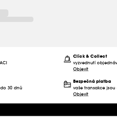
Click & Collect
KACI
vyzvednutí objednáv
Objevit
Bezpečná platba
 do 30 dnů
vaše transakce jso
Objevit