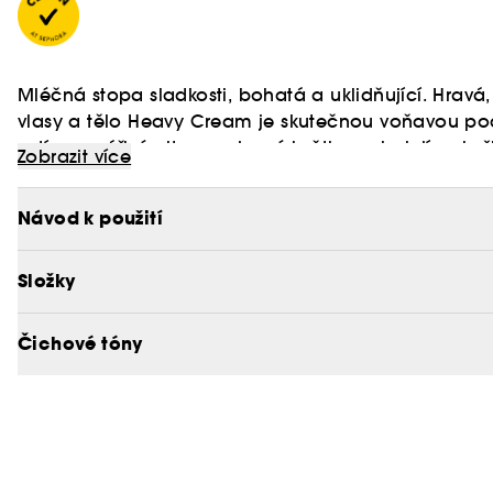
Mléčná stopa sladkosti, bohatá a uklidňující. Hravá
vlasy a tělo Heavy Cream je skutečnou voňavou poc
zatímco zářivé citrusy a jasné květiny zahalují p
Zobrazit více
Cream je jemný, něžně hýčkající a lehký jako vzduc
Chcete-li se dozvědět více o programu Clean at Se
Návod k použití
Složky
Čichové tóny