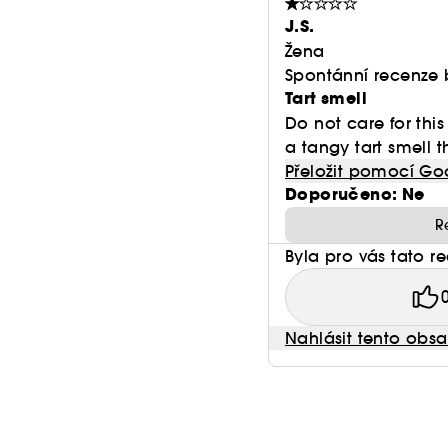
J.S.
Žena
Spontánní recenze 
Tart smell
Do not care for this
a tangy tart smell th
Přeložit pomocí Go
Doporučeno: Ne
R
Byla pro vás tato r
Nahlásit tento obs