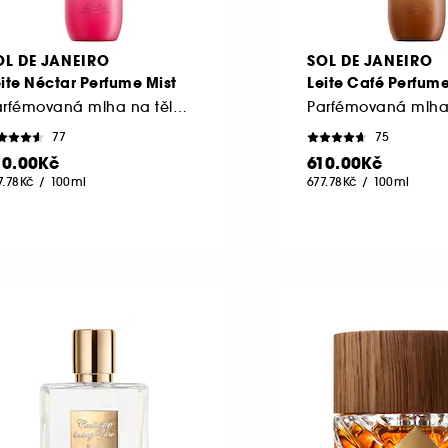
OL DE JANEIRO
SOL DE JANEIRO
ite Néctar Perfume Mist
Leite Café Perfume
Parfémovaná mlha na tělo a vlasy
77
75
10.00Kč
610.00Kč
7.78Kč
/
100ml
677.78Kč
/
100ml