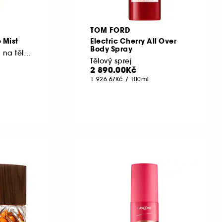
TOM FORD
 Mist
Electric Cherry All Over
Body Spray
Parfémovaná mlha na tělo a vlasy
Tělový sprej
2 890.00Kč
1 926.67Kč
/
100ml