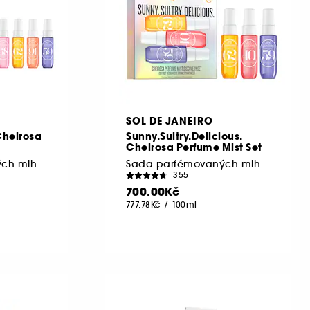
SOL DE JANEIRO
Cheirosa
Sunny.Sultry.Delicious.
Cheirosa Perfume Mist Set
ých mlh
Sada parfémovaných mlh
355
700.00Kč
777.78Kč
/
100ml