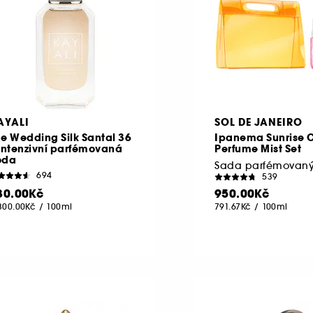
AYALI
SOL DE JANEIRO
e Wedding Silk Santal 36
Ipanema Sunrise 
Intenzivní parfémovaná
Perfume Mist Set
oda
Sada parfémovan
694
539
30.00Kč
950.00Kč
300.00Kč
/
100ml
791.67Kč
/
100ml