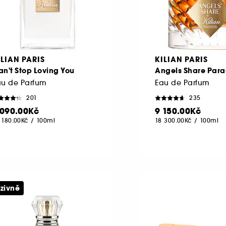
ILIAN PARIS
KILIAN PARIS
n't Stop Loving You
Angels Share Para
au de Parfum
Eau de Parfum
201
235
 090.00Kč
9 150.00Kč
 180.00Kč
/
100ml
18 300.00Kč
/
100ml
uzivně