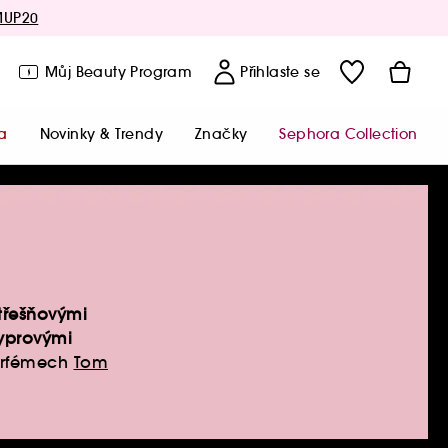
MUP20
Můj Beauty Program
Přihlaste se
a
Novinky & Trendy
Značky
Sephora Collection
třešňovými
yprovými
parfémech
Tom