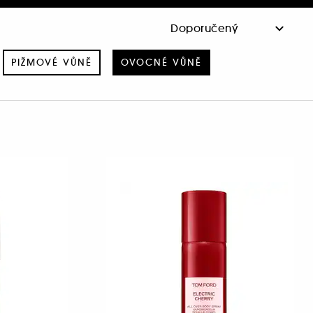
PIŽMOVÉ VŮNĚ
OVOCNÉ VŮNĚ