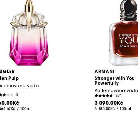
UGLER
ARMANI
ien Pulp
Stronger with You
Powerfully
arfémovaná voda
Parfémovaná vod
3
974
60.00Kč
3 090.00Kč
566.67Kč
/
100ml
6 180.00Kč
/
100ml