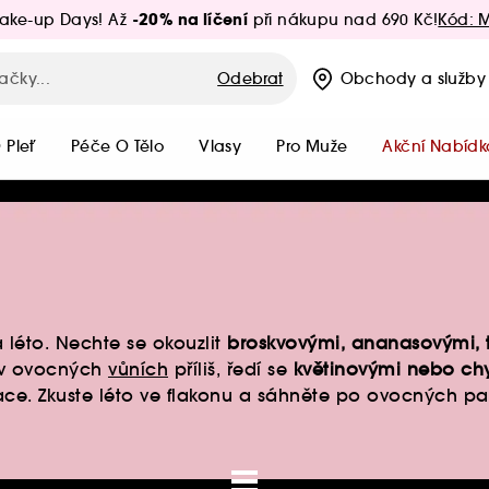
-20% na líčení
ake-up Days! Až
při nákupu nad 690 Kč!
Kód: 
Odebrat
Obchody
a služby
 Pleť
Péče O Tělo
Vlasy
Pro Muže
Akční Nabídk
 léto. Nechte se okouzlit
broskvovými, ananasovými, 
o v ovocných
vůních
příliš, ředí se
květinovými nebo ch
inace. Zkuste léto ve flakonu a sáhněte po ovocných 