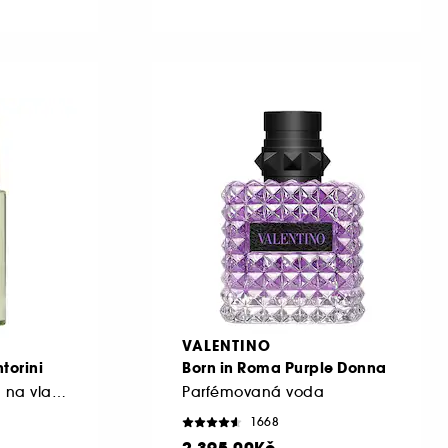
VALENTINO
torini
Born in Roma Purple Donna
Parfémovaná mlha na vlasy a tělo
Parfémovaná voda
1668