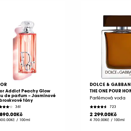
IOR
DOLCE & GABBA
ior Addict Peachy Glow
THE ONE POUR HO
au de parfum – Jasmínové
Parfémová voda
broskvové tóny
361
723
 890.00Kč
2 299.00Kč
300.00Kč
/
100ml
4 700.00Kč
/
100ml