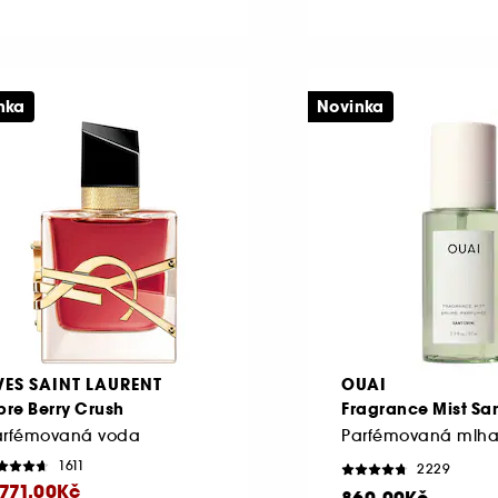
nka
Novinka
VES SAINT LAURENT
OUAI
bre Berry Crush
Fragrance Mist San
arfémovaná voda
1611
2229
 771.00Kč