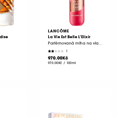
LANCÔME
dise
La Vie Est Belle L'Elixir
Parfémovaná mlha na vlasy a tělo
1
970.00Kč
970.00Kč
/
100ml