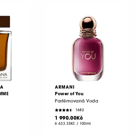
NA
ARMANI
MME
Power of You
Parfémovaná Voda
1682
1 990.00Kč
6 633.33Kč
/
100ml