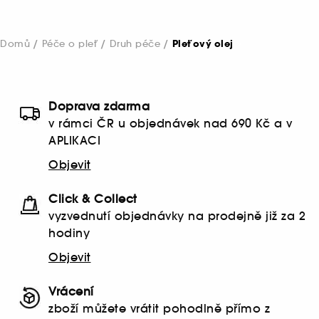
Domů
Péče o pleť
Druh péče
Pleťový olej
Doprava zdarma
v rámci ČR u objednávek nad 690 Kč a v
APLIKACI
Objevit
Click & Collect
vyzvednutí objednávky na prodejně již za 2
hodiny
Objevit
Vrácení
zboží můžete vrátit pohodlně přímo z