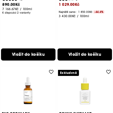
890.00Kč
1 029.00Kč
7 166.67Kč
/
100ml
Nejnižší cena : 1 850.00Kč
-44.4%
K dispozici 2 varianty
3 430.00Kč
/
100ml
Vložit do košíku
Vložit do košíku
Exkluzivně