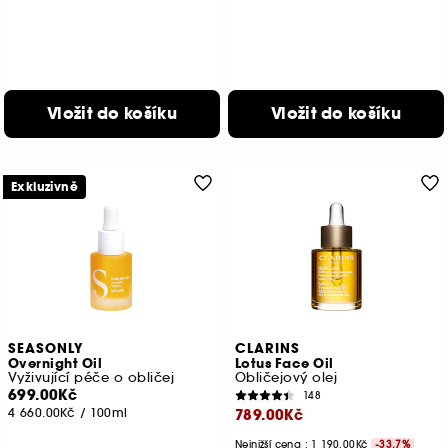
Vložit do košíku
Vložit do košíku
Exkluzivně
SEASONLY
CLARINS
Overnight Oil
Lotus Face Oil
Vyživující péče o obličej
Obličejový olej
699.00Kč
148
4 660.00Kč
/
100ml
789.00Kč
Nejnižší cena : 1 190.00Kč
-33.7%