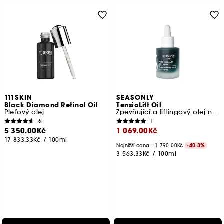
111SKIN
SEASONLY
Black Diamond Retinol Oil
TensioLift Oil
Pleťový olej
Zpevňující a liftingový olej na obličej
6
1
5 350.00Kč
1 069.00Kč
17 833.33Kč
/
100ml
Nejnižší cena : 1 790.00Kč
-40.3%
3 563.33Kč
/
100ml