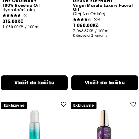
THE ORDINARY
DRUNK ELEPHANT
100% Rosehip Oil
Virgin Marula Luxury Facial
Oil
Hydratační olej
Olej Na Obličej
66
534
315.00Kč
1 060.00Kč
1 050.00Kč
/
100ml
7 066.67Kč
/
100ml
K dispozici 2 varianty
Vložit do košíku
Vložit do košíku
Exkluzivně
Exkluzivně