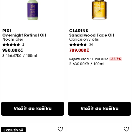
PIXI
CLARINS
Overnight Retinol Oil
Sandalwood Face Oil
Noční olej
Obličejový olej
2
34
950.00Kč
789.00Kč
3 166.67Kč
/
100ml
Nejnižší cena : 1 190.00Kč
-33.7%
2 630.00Kč
/
100ml
Vložit do košíku
Vložit do košíku
Exkluzivně