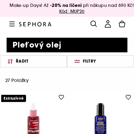
-20% na líčení
Make-up Days! Až
při nákupu nad 690 Kč!
Kód: MUP20
Pleťový olej
ŘADIT
FILTRY
27 Položky
Exkluzivně