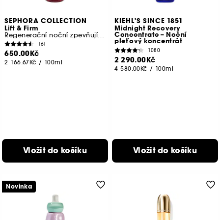
SEPHORA COLLECTION
KIEHL'S SINCE 1851
Lift & Firm
Midnight Recovery
Concentrate – Noční
Regenerační noční zpevňující olej
pleťový koncentrát
161
1080
650.00Kč
2 290.00Kč
2 166.67Kč
/
100ml
4 580.00Kč
/
100ml
Vložit do košíku
Vložit do košíku
Novinka