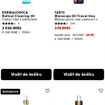
DERMALOGICA
TARTE
Retinol Clearing Oil
Maracuja Oil Travel Size
Čisticí olej s retinolem
Maracujový olej cestovní verze
4
204
2 550.00Kč
339.00Kč
8 500.00Kč
/
100ml
Nejnižší cena : 490.00Kč
-30.8%
2 260.00Kč
/
100ml
Vložit do košíku
Vložit do košíku
Exkluzivně