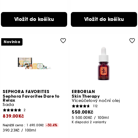
Vložit do košíku
Vložit do košíku
Novinka
SEPHORA FAVORITES
ERBORIAN
Sephora Favorites Dare to
Skin Therapy
Relax
Víceúčelový noční olej
Sada
112
2
550.00Kč
839.00Kč
5 500.00Kč
/
100ml
K dispozici 2 varianty
Nejnižší cena : 1 690.00Kč
-50.4%
390.23Kč
/
100ml