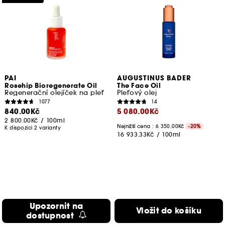
PAI
AUGUSTINUS BADER
Rosehip Bioregenerate Oil
The Face Oil
Regenerační olejíček na pleť
Pleťový olej
1077
14
840.00Kč
5 080.00Kč
2 800.00Kč
/
100ml
Nejnižší cena :
6 350.00Kč
-20%
K dispozici 2 varianty
16 933.33Kč
/
100ml
Upozornit na
Vložit do košíku
dostupnost