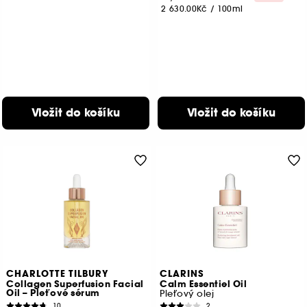
2 630.00Kč
/
100ml
Vložit do košíku
Vložit do košíku
CHARLOTTE TILBURY
CLARINS
Collagen Superfusion Facial
Calm Essentiel Oil
Oil – Pleťové sérum
Pleťový olej
10
2