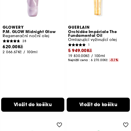
GLOWERY
GUERLAIN
P.M. GLOW Midnight Glow
Orchidée Impériale The
Fundamental Oil
Regenerační noční olej
Omlazující vyživující olej
28
1
620.00Kč
5 949.00Kč
2 066.67Kč
/
100ml
19 830.00Kč
/
100ml
Nejnižší cena :
6 270.00Kč
-5.1%
Vložit do košíku
Vložit do košíku