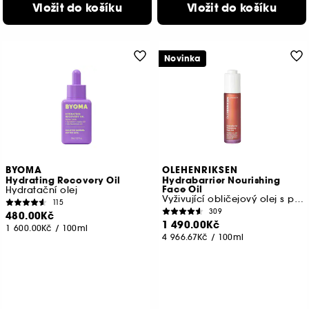
Vložit do košíku
Vložit do košíku
Novinka
BYOMA
OLEHENRIKSEN
Hydrating Recovery Oil
Hydrabarrier Nourishing
Face Oil
Hydratační olej
Vyživující obličejový olej s peptidy
115
309
480.00Kč
1 490.00Kč
1 600.00Kč
/
100ml
4 966.67Kč
/
100ml