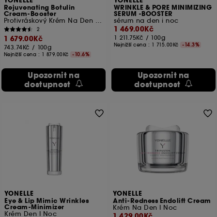
YONELLE
YONELLE
Rejuvenating Botulin
WRINKLE & PORE MINIMIZING
Cream-Booster
SERUM -BOOSTER
Protivráskový Krém Na Den I Noc
sérum na den i noc
1 469.00Kč
2
1 679.00Kč
1 211.75Kč
/
100g
Nejnižší cena :
1 715.00Kč
-14.3%
743.74Kč
/
100g
Nejnižší cena :
1 879.00Kč
-10.6%
Upozornit na
Upozornit na
dostupnost
dostupnost
YONELLE
YONELLE
Eye & Lip Mimic Wrinkles
Anti-Redness Endolift Cream
Cream-Minimizer
Krém Na Den I Noc
Krém Den I Noc
1 429.00Kč