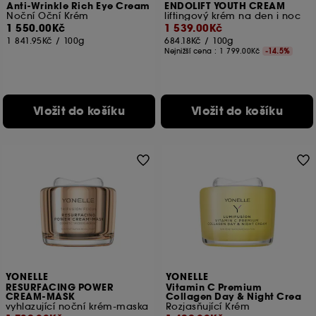
Anti-Wrinkle Rich Eye Cream
ENDOLIFT YOUTH CREAM
Noční Oční Krém
liftingový krém na den i noc
1 550.00Kč
1 539.00Kč
1 841.95Kč
/
100g
684.18Kč
/
100g
Nejnižší cena :
1 799.00Kč
-14.5%
Vložit do košíku
Vložit do košíku
YONELLE
YONELLE
RESURFACING POWER
Vitamin C Premium
CREAM-MASK
Collagen Day & Night Crea
vyhlazující noční krém-maska
Rozjasňující Krém