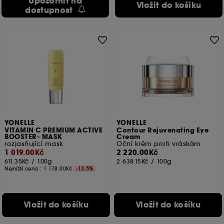
Upozornit na
Vložit do košíku
dostupnost
YONELLE
YONELLE
VITAMIN C PREMIUM ACTIVE
Contour Rejuvenating Eye
BOOSTER- MASK
Cream
rozjasňující mask
Oční krém proti vráskám
1 019.00Kč
2 220.00Kč
611.35Kč
/
100g
2 638.15Kč
/
100g
Nejnižší cena :
1 178.00Kč
-13.5%
Vložit do košíku
Vložit do košíku