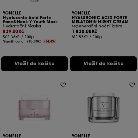
YONELLE
YONELLE
Hyaluronic Acid Forte
HYALURONIC ACID FORTE
Face&Neck Y-Youth Mask
MELATONIN NIGHT CREAM
Hydratační Maska
regenerační noční krém
839.00Kč
1 830.00Kč
503.36Kč
/
100g
813.55Kč
/
100g
Nejnižší cena :
980.00Kč
-14.4%
Vložit do košíku
Vložit do košíku
YONELLE
YONELLE