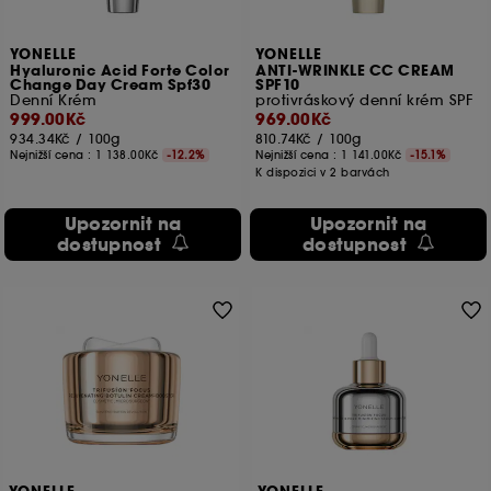
YONELLE
YONELLE
Hyaluronic Acid Forte Color
ANTI-WRINKLE CC CREAM
Change Day Cream Spf30
SPF10
Denní Krém
protivráskový denní krém SPF
999.00Kč
969.00Kč
934.34Kč
/
100g
810.74Kč
/
100g
Nejnižší cena :
1 138.00Kč
-12.2%
Nejnižší cena :
1 141.00Kč
-15.1%
K dispozici v 2 barvách
Upozornit na
Upozornit na
dostupnost
dostupnost