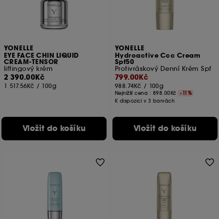
Svůj souhlas můžete kdykoli odvolat. Pokud chcete
získat více informací o souborech cookies, klikněte
zde
.
YONELLE
YONELLE
EYE FACE CHIN LIQUID
Hydroactive Ccc Cream
CREAM-TENSOR
Spf50
liftingový krém
Protivráskový Denní Krém Spf
2 390.00Kč
799.00Kč
1 517.56Kč
/
100g
988.74Kč
/
100g
Nejnižší cena :
898.00Kč
-11%
K dispozici v 3 barvách
Vložit do košíku
Vložit do košíku