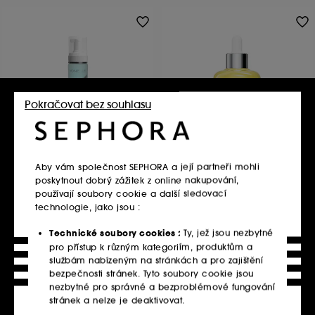
Pokračovat bez souhlasu
YONELLE
YONELLE
ENZYMATIC BIO-FOAM
10% Pure Vitamin C Anti-
Spot Dynamic Serum
čisticí a odličovací pěna
Aby vám společnost SEPHORA a její partneři mohli
Sérum
930.00Kč
1 299.00Kč
poskytnout dobrý zážitek z online nakupování,
427.59Kč
/
100g
1 098.80Kč
/
100g
používají soubory cookie a další sledovací
Nejnižší cena :
1 485.00Kč
-12.5%
technologie, jako jsou :
Technické soubory cookies :
Ty, jež jsou nezbytné
pro přístup k různým kategoriím, produktům a
Vložit do košíku
Vložit do košíku
službám nabízeným na stránkách a pro zajištění
bezpečnosti stránek. Tyto soubory cookie jsou
nezbytné pro správné a bezproblémové fungování
stránek a nelze je deaktivovat.