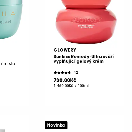
GLOWERY
Sunkiss Remedy-Ultra svěží
vyplňující gelový krém
Lehký hydratační krém stahující póry, cestovní formát
42
730.00Kč
1 460.00Kč
/
100ml
Novinka