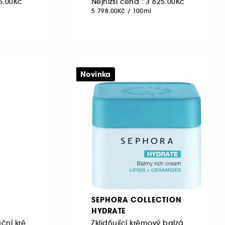
25.00Kč
Nejnižší cena : 3 625.00Kč
5 798.00Kč
/
100ml
Novinka
SEPHORA COLLECTION
HYDRATE
Neviditelný hydratační krém se širokospektrálním SPF 20
Zklidňující krémový balzám s lipidy a ceramidy