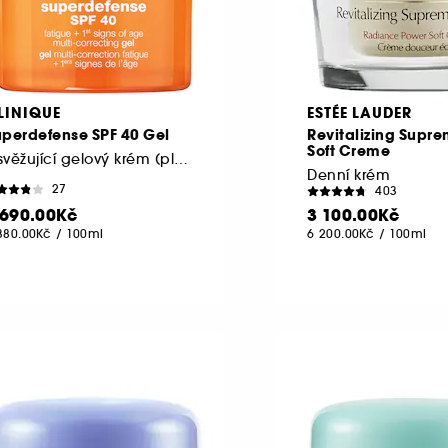
LINIQUE
ESTÉE LAUDER
uperdefense SPF 40 Gel
Revitalizing Supre
Soft Creme
Osvěžující gelový krém (plná velikost)
Denní krém
27
403
 690.00Kč
3 100.00Kč
380.00Kč
/
100ml
6 200.00Kč
/
100ml