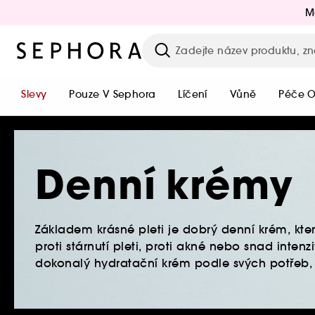
M
Slevy
Pouze V Sephora
Líčení
Vůně
Péče O
Denní krémy
Základem krásné pleti je dobrý denní krém, kte
proti stárnutí pleti, proti akné nebo snad inte
dokonalý hydratační krém podle svých potřeb,