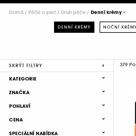
Denní krémy
Domů
Péče o pleť
Druh péče
DENNÍ KRÉMY
NOČNÍ KRÉM
379 Po
SKRÝT FILTRY
KATEGORIE
Péče o pleť
ZNAČKA
Druh péče
POHLAVÍ
Denní krémy (379)
Ženy (183)
CENA
Noční krémy (97)
SEPHORA COLLECTION (9)
Muži (175)
Séra (291)
SPECIÁLNÍ NABÍDKA
111SKIN (1)