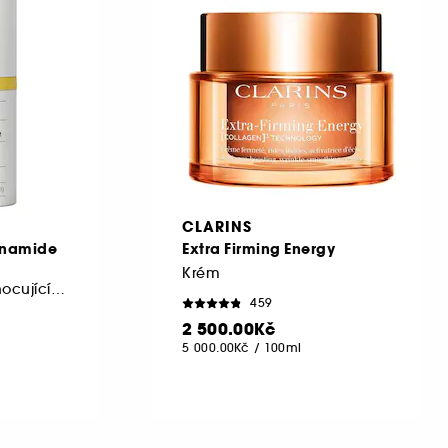
CLARINS
inamide
Extra Firming Energy
Krém
Rozjasňující a sjednocující krém
459
2 500.00Kč
5 000.00Kč
/
100ml