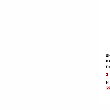
CHARLOTTE TILBURY (5)
INNISFREE (1)
KENZOKI (3)
KIEHL'S SINCE 1851 (2)
KORRES (3)
LANCÔME (18)
LANEIGE (4)
S
MARIO BADESCU (1)
B
MEDICUBE (5)
MERCI HANDY (1)
2
MERIT BEAUTY (2)
Ne
MY CLARINS (5)
-
OLEHENRIKSEN (2)
ORIGINS (6)
PAI (1)