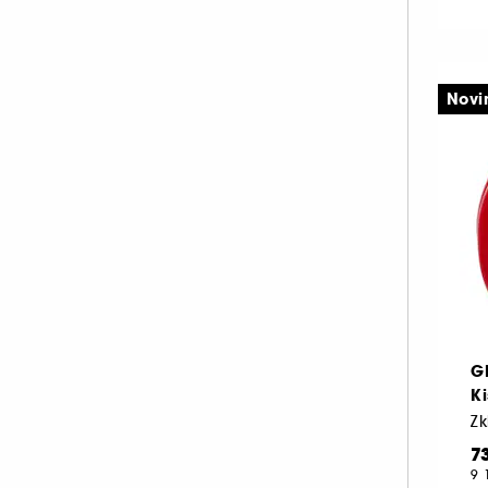
YEPODA (2)
YONELLE (5)
YOUTH TO THE PEOPLE (1)
Novi
G
K
7
9 