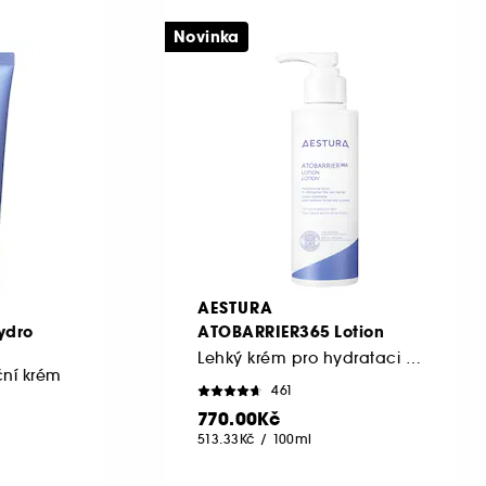
Novinka
AESTURA
ydro
ATOBARRIER365 Lotion
Lehký krém pro hydrataci a posílení kožní bariéry
ční krém
461
770.00Kč
513.33Kč
/
100ml