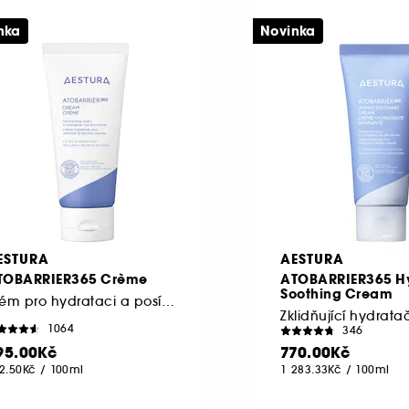
nka
Novinka
ESTURA
AESTURA
TOBARRIER365 Crème
ATOBARRIER365 H
Soothing Cream
Krém pro hydrataci a posílení kožní bariéry
Zklidňující hydrata
1064
346
95.00Kč
770.00Kč
2.50Kč
/
100ml
1 283.33Kč
/
100ml