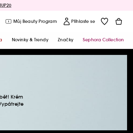
MUP20
Můj Beauty Program
Přihlaste se
a
Novinky & Trendy
Značky
Sephora Collection
ybět! Krém
Vypátrejte