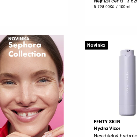
Nejnižší cena : 3 6
5 798.00Kč
/
100ml
Novinka
FENTY SKIN
Hydra Vizor