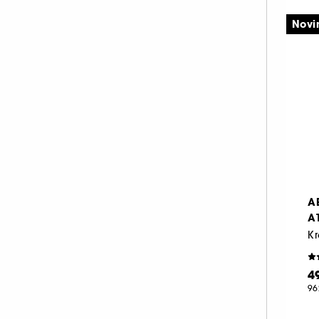
PAT McGRATH LABS (1)
Novi
PAULA'S CHOICE (8)
PEACE OUT SKINCARE (1)
PHLOV (1)
REN CLEAN SKINCARE (2)
RITUALS (1)
SEASONLY (4)
SHISEIDO (23)
SISLEY (12)
A
SUMMER FRIDAYS (3)
A
TATCHA (6)
THE INKEY LIST (4)
4
THE ORDINARY (4)
96
ULTRA VIOLETTE (1)