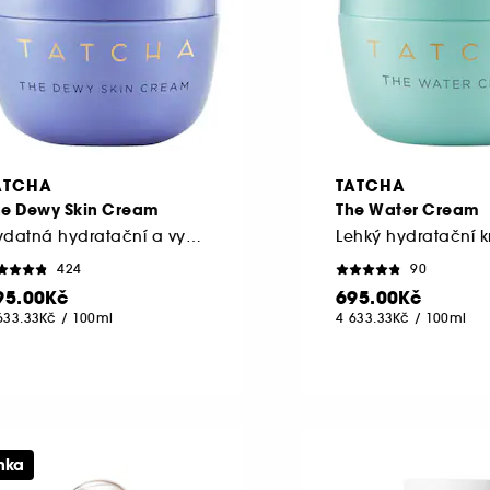
ATCHA
TATCHA
he Dewy Skin Cream
The Water Cream
Vydatná hydratační a vyplňující péče v cestovním balení
424
90
95.00Kč
695.00Kč
633.33Kč
/
100ml
4 633.33Kč
/
100ml
nka