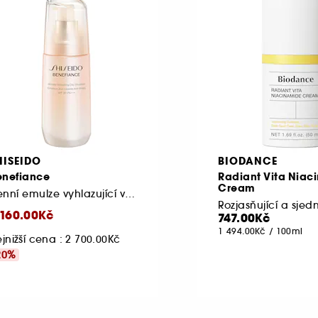
HISEIDO
BIODANCE
enefiance
Radiant Vita Niac
Cream
Denní emulze vyhlazující vrásky SPF30
 160.00Kč
747.00Kč
1 494.00Kč
/
100ml
jnižší cena : 2 700.00Kč
20%