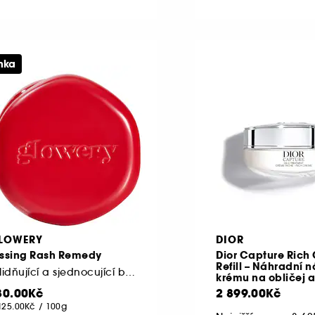
nka
LOWERY
DIOR
issing Rash Remedy
Dior Capture Rich
Refill – Náhradní 
Zklidňující a sjednocující balzám
krému na obličej a
30.00Kč
2 899.00Kč
125.00Kč
/
100g