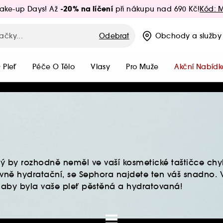
-20% na líčení
ake-up Days! Až
při nákupu nad 690 Kč!
Kód: 
Odebrat
Obchody
a služby
 Pleť
Péče O Tělo
Vlasy
Pro Muže
Akční Nabídk
rý by rozhodně neměl ve vaší kosmetické taštičce ch
nzivně hydratační, se Sephora najdete ten váš snadno. 
 aby byla vaše pleť pěstěná a hydratovaná!