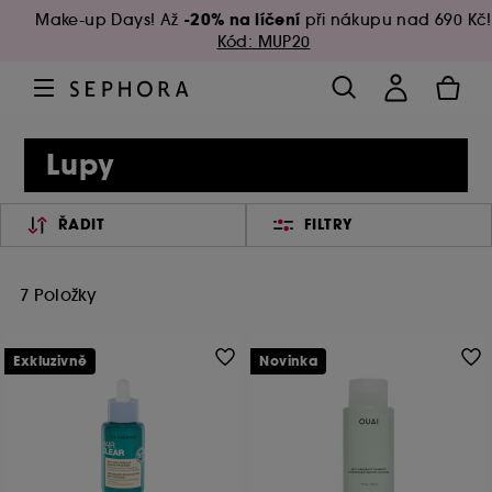
-20% na líčení
Make-up Days! Až
při nákupu nad 690 Kč!
Kód: MUP20
Lupy
ŘADIT
FILTRY
7 Položky
Exkluzivně
Novinka