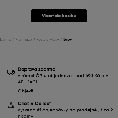
Ukládání a čtení netechnických souborů cookies
vyžaduje váš souhlas. Své volby týkající se používání
Vložit do košíku
souborů cookies můžete upravit pomocí tlačítka níže
"Upravit nastavení" nebo zvolit možnost "Přijmout vše".
Svůj souhlas můžete kdykoli odvolat. Pokud chcete
získat více informací o souborech cookies, klikněte
zde
.
Domů
Pro muže
Péče o vlasy
Lupy
1
Doprava zdarma
v rámci ČR u objednávek nad 690 Kč a v
APLIKACI
Objevit
Click & Collect
vyzvednutí objednávky na prodejně již za 2
hodiny