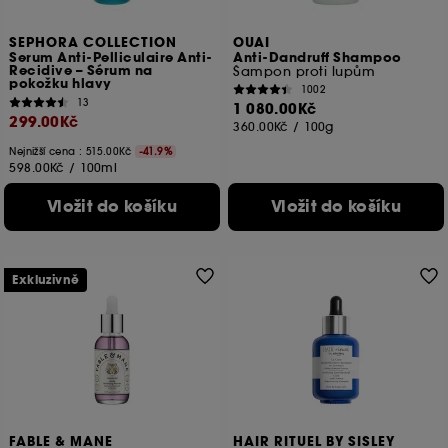
SEPHORA COLLECTION
OUAI
Serum Anti-Pelliculaire Anti-
Anti-Dandruff Shampoo
Recidive – Sérum na
Šampon proti lupům
pokožku hlavy
1002
13
1 080.00Kč
299.00Kč
360.00Kč
/
100g
Nejnižší cena :
515.00Kč
-41.9%
598.00Kč
/
100ml
Vložit do košíku
Vložit do košíku
Exkluzivně
FABLE & MANE
HAIR RITUEL BY SISLEY