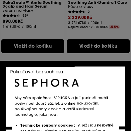
SahaScalp™ Amla Soothing
Soothing Anti-Dandruff Cure
Scalp and Hair Serum
Péče o vlasy
Sérum na vlasy
2
629
2 239.00Kč
890.00Kč
3 731.67Kč
/
100ml
1 618.18Kč
/
100ml
Nejnižší cena :
2 370.00Kč
-5.5%
Vložit do košíku
Vložit do košíku
Pokračovat bez souhlasu
Aby vám společnost SEPHORA a její partneři mohli
poskytnout dobrý zážitek z online nakupování,
používají soubory cookie a další sledovací
technologie, jako jsou :
HAIR RITUEL BY SISLEY
MOROCCANOIL
Soothing Anti-Dandruff
Dry Scalp Treatment
Shampoo
Olej na suchou pokožku hlavy
Technické soubory cookies :
Ty, jež jsou nezbytné
Šampon na vlasy
556
pro přístup k různým kategoriím, produktům a