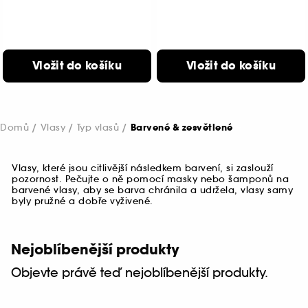
Vložit do košíku
Vložit do košíku
Domů
Vlasy
Typ vlasů
Barvené & zesvětlené
Vlasy, které jsou citlivější následkem barvení, si zaslouží
pozornost. Pečujte o ně pomocí masky nebo šamponů na
barvené vlasy, aby se barva chránila a udržela, vlasy samy
byly pružné a dobře vyživené.
Nejoblíbenější produkty
Objevte právě teď nejoblíbenější produkty.