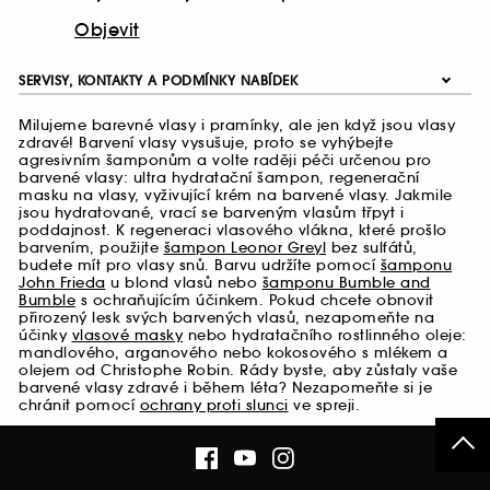
Objevit
SERVISY, KONTAKTY A PODMÍNKY NABÍDEK
Milujeme barevné vlasy i pramínky, ale jen když jsou vlasy
zdravé! Barvení vlasy vysušuje, proto se vyhýbejte
agresivním šamponům a volte raději péči určenou pro
barvené vlasy: ultra hydratační šampon, regenerační
masku na vlasy, vyživující krém na barvené vlasy. Jakmile
jsou hydratované, vrací se barveným vlasům třpyt i
poddajnost. K regeneraci vlasového vlákna, které prošlo
barvením, použijte
šampon Leonor Greyl
bez sulfátů,
budete mít pro vlasy snů. Barvu udržíte pomocí
šamponu
John Frieda
u blond vlasů nebo
šamponu Bumble and
Bumble
s ochraňujícím účinkem. Pokud chcete obnovit
přirozený lesk svých barvených vlasů, nezapomeňte na
účinky
vlasové masky
nebo hydratačního rostlinného oleje:
mandlového, arganového nebo kokosového s mlékem a
olejem od Christophe Robin. Rády byste, aby zůstaly vaše
barvené vlasy zdravé i během léta? Nezapomeňte si je
chránit pomocí
ochrany proti slunci
ve spreji.