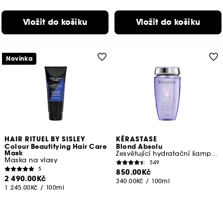
Vložit do košíku
Vložit do košíku
Novinka
HAIR RITUEL BY SISLEY
KÉRASTASE
Colour Beautifying Hair Care
Blond Absolu
Mask
Zesvětující hydratační šampon.
Maska na vlasy
549
5
850.00Kč
2 490.00Kč
340.00Kč
/
100ml
1 245.00Kč
/
100ml