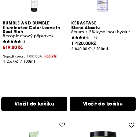
BUMBLE AND BUMBLE
KÉRASTASE
Illuminated Color Leave In
Blond Absolu
Seal Rich
Serum s 2% kyselinou hyaluronovou
Bezoplachový přípravek
142
2
1 420.00Kč
619.00Kč
2 840.00Kč
/
100ml
Nejnižší cena : 1 010.00Kč
-38.7%
412.67Kč
/
100ml
Vložit do košíku
Vložit do košíku