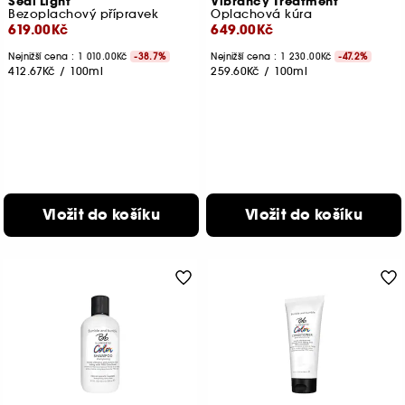
Seal Light
Vibrancy Treatment
Bezoplachový přípravek
Oplachová kúra
619.00Kč
649.00Kč
Nejnižší cena : 1 010.00Kč
-38.7%
Nejnižší cena : 1 230.00Kč
-47.2%
412.67Kč
/
100ml
259.60Kč
/
100ml
Vložit do košíku
Vložit do košíku