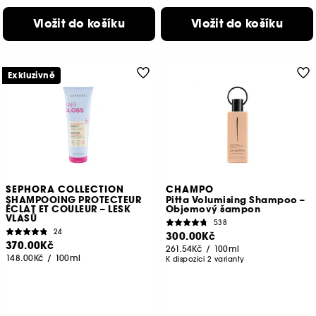
Vložit do košíku
Vložit do košíku
Exkluzivně
SEPHORA COLLECTION
CHAMPO
SHAMPOOING PROTECTEUR
Pitta Volumising Shampoo –
ÉCLAT ET COULEUR – LESK
Objemový šampon
VLASŮ
538
24
300.00Kč
370.00Kč
261.54Kč
/
100ml
148.00Kč
/
100ml
K dispozici 2 varianty