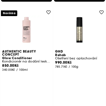
Novinka
AUTHENTIC BEAUTY
GHD
CONCEPT
Rehab
Glow Conditioner
Ošetření bez oplachování
Kondicionér na dodání lesku, který chrání barvu vlasů
990.00Kč
850.00Kč
785.71Kč
/
100g
340.00Kč
/
100ml