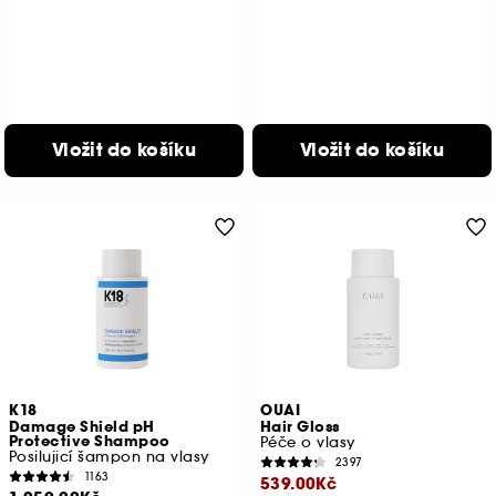
Vložit do košíku
Vložit do košíku
K18
OUAI
Damage Shield pH
Hair Gloss
Protective Shampoo
Péče o vlasy
Posilujicí šampon na vlasy
2397
1163
539.00Kč