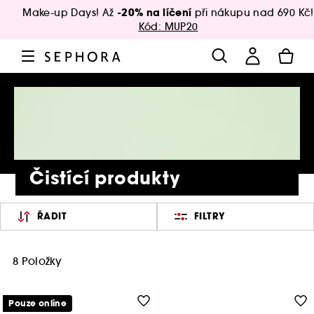
-20% na líčení
Make-up Days! Až
při nákupu nad 690 Kč!
Kód: MUP20
Čistící produkty
ŘADIT
FILTRY
8 Položky
Pouze online