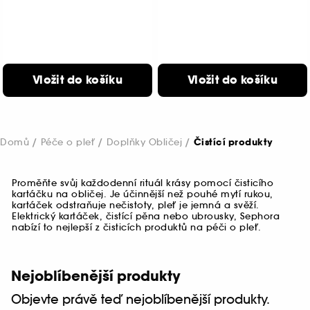
Vložit do košíku
Vložit do košíku
Domů
Péče o pleť
Doplňky Obličej
Čistící produkty
Proměňte svůj každodenní rituál krásy pomocí čisticího
kartáčku na obličej. Je účinnější než pouhé mytí rukou,
kartáček odstraňuje nečistoty, pleť je jemná a svěží.
Elektrický kartáček, čistící pěna nebo ubrousky, Sephora
nabízí to nejlepší z čisticích produktů na péči o pleť.
Nejoblíbenější produkty
Objevte právě teď nejoblíbenější produkty.