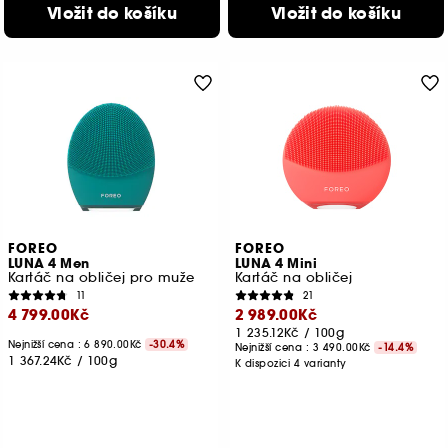
Vložit do košíku
Vložit do košíku
FOREO
FOREO
LUNA 4 Men
LUNA 4 Mini
Kartáč na obličej pro muže
Kartáč na obličej
11
21
4 799.00Kč
2 989.00Kč
1 235.12Kč
/
100g
Nejnižší cena : 6 890.00Kč
-30.4%
Nejnižší cena :
3 490.00Kč
-14.4%
1 367.24Kč
/
100g
K dispozici 4 varianty