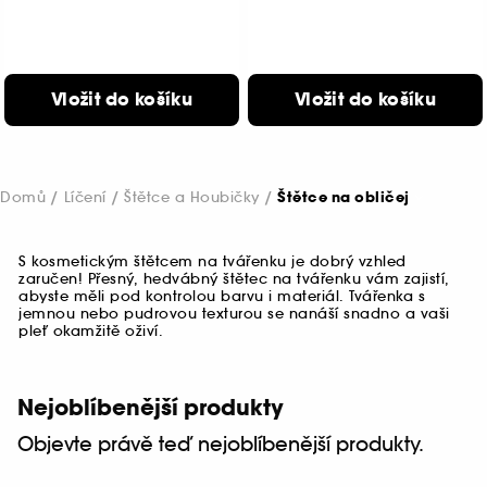
Vložit do košíku
Vložit do košíku
Domů
Líčení
Štětce a Houbičky
Štětce na obličej
S kosmetickým štětcem na tvářenku je dobrý vzhled
zaručen! Přesný, hedvábný štětec na tvářenku vám zajistí,
abyste měli pod kontrolou barvu i materiál. Tvářenka s
jemnou nebo pudrovou texturou se nanáší snadno a vaši
pleť okamžitě oživí.
Nejoblíbenější produkty
Objevte právě teď nejoblíbenější produkty.