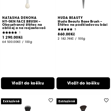
NATASHA DENONA
HUDA BEAUTY
HY-GEN FACE BRUSH –
Huda Beauty Base Brush –
Oboustranný štětec na
Štětec na podkladovou bázi
obličej a na rozjasňovač
5
1
860.00Kč
1 290.00Kč
2 182.74Kč
/
100g
64 500.00Kč
/
100g
Vložit do košíku
Vložit do košíku
Exkluzivně
Exkluzivně