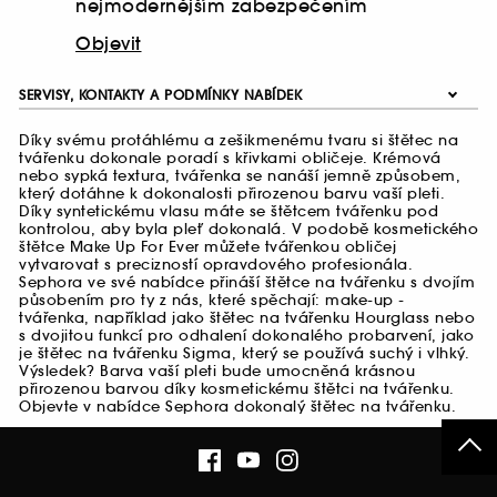
nejmodernějším zabezpečením
Objevit
SERVISY, KONTAKTY A PODMÍNKY NABÍDEK
Díky svému protáhlému a zešikmenému tvaru si štětec na
tvářenku dokonale poradí s křivkami obličeje. Krémová
nebo sypká textura, tvářenka se nanáší jemně způsobem,
který dotáhne k dokonalosti přirozenou barvu vaší pleti.
Díky syntetickému vlasu máte se štětcem tvářenku pod
kontrolou, aby byla pleť dokonalá. V podobě kosmetického
štětce Make Up For Ever můžete tvářenkou obličej
vytvarovat s precizností opravdového profesionála.
Sephora ve své nabídce přináší štětce na tvářenku s dvojím
působením pro ty z nás, které spěchají: make-up -
tvářenka, například jako štětec na tvářenku Hourglass nebo
s dvojitou funkcí pro odhalení dokonalého probarvení, jako
je štětec na tvářenku Sigma, který se používá suchý i vlhký.
Výsledek? Barva vaší pleti bude umocněná krásnou
přirozenou barvou díky kosmetickému štětci na tvářenku.
Objevte v nabídce Sephora dokonalý štětec na tvářenku.