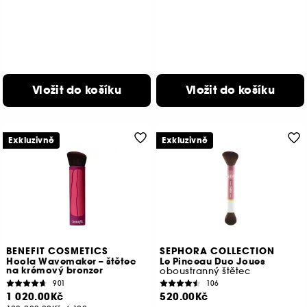
Vložit do košíku
Vložit do košíku
Exkluzivně
Exkluzivně
BENEFIT COSMETICS
SEPHORA COLLECTION
Hoola Wavemaker – štětec
Le Pinceau Duo Joues
na krémový bronzer
oboustranný štětec
901
106
1 020.00Kč
520.00Kč