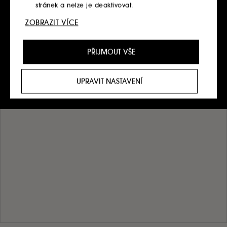
stránek a nelze je deaktivovat.
ZOBRAZIT VÍCE
Personalizační soubory cookie :
Dovolte nám,
abychom vám poskytli vylepšené a přizpůsobené
prostředí webu doporučením produktů, služeb a
PŘIJMOUT VŠE
obsahu, které nejlépe vyhovují vašim preferencím,
a abychom vám poskytli nabídky přizpůsobené
vašemu profilu.
UPRAVIT NASTAVENÍ
Sociální sítě a reklamní soubory cookie :
Používají
se k zobrazení obsahu, který by se vám mohl líbit,
prostřednictvím reklam, a to i na webových
stránkách třetích stran a sociálních sítích, to vše na
základě stránek, které jste si prohlíželi na našem
webu, historie prohlížení a historie vašich interakcí.
Soubory cookie pro měření návštěvnosti
:
Umožňují nám sestavovat statistiky o počtu
návštěvníků a jejich zvyklostí při procházení webu s
cílem zlepšit jeho výkon.
Ukládání a čtení netechnických souborů cookies
vyžaduje váš souhlas. Své volby týkající se používání
souborů cookies můžete upravit pomocí tlačítka níže