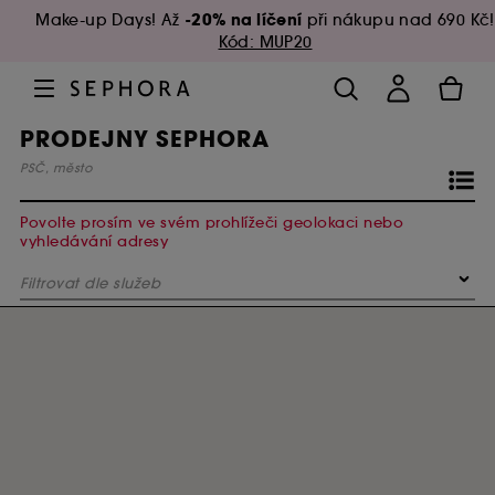
-20% na líčení
Make-up Days! Až
při nákupu nad 690 Kč!
Kód: MUP20
PRODEJNY SEPHORA
PSČ, město
Povolte prosím ve svém prohlížeči geolokaci nebo
vyhledávání adresy
Filtrovat dle služeb
BENEFIT BROW BAR
Kompletní look
VIP Room Gold Experience
TOTAL LOOK- make-up 45 min
Škola líčení