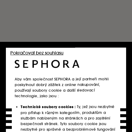
Sephora +
GLAMOUR LOOK- make-up 60 min
Click & Collect
Digitální diagnostika pleti a výběr ideálního odstínu
make-upu
Pokračovat bez souhlasu
Skincare room
Gravírování dárků
Aby vám společnost SEPHORA a její partneři mohli
ASL diagnostika (pokožky pleti a vlasů)
poskytnout dobrý zážitek z online nakupování,
používají soubory cookie a další sledovací
Glam look
technologie, jako jsou :
Technické soubory cookies :
Ty, jež jsou nezbytné
Hair Bar
pro přístup k různým kategoriím, produktům a
službám nabízeným na stránkách a pro zajištění
Skin & Shade Diagnosis
bezpečnosti stránek. Tyto soubory cookie jsou
nezbytné pro správné a bezproblémové fungování
Digital Hair Diagnosis