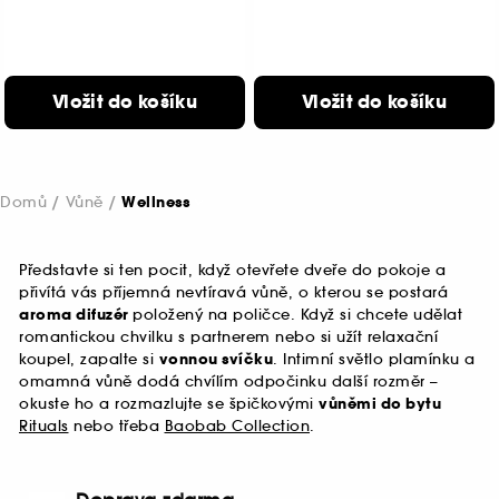
Vložit do košíku
Vložit do košíku
Domů
Vůně
Wellness
Představte si ten pocit, když otevřete dveře do pokoje a
přivítá vás příjemná nevtíravá vůně, o kterou se postará
aroma difuzér
položený na poličce. Když si chcete udělat
romantickou chvilku s partnerem nebo si užít relaxační
koupel, zapalte si
vonnou svíčku
. Intimní světlo plamínku a
omamná vůně dodá chvílím odpočinku další rozměr –
okuste ho a rozmazlujte se špičkovými
vůněmi do bytu
Rituals
nebo třeba
Baobab Collection
.