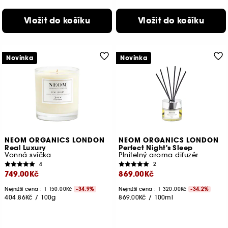
Vložit do košíku
Vložit do košíku
Novinka
Novinka
NEOM ORGANICS LONDON
NEOM ORGANICS LONDON
Real Luxury
Perfect Night's Sleep
Vonná svíčka
Plnitelný aroma difuzér
4
2
749.00Kč
869.00Kč
Nejnižší cena : 1 150.00Kč
-34.9%
Nejnižší cena : 1 320.00Kč
-34.2%
404.86Kč
/
100g
869.00Kč
/
100ml