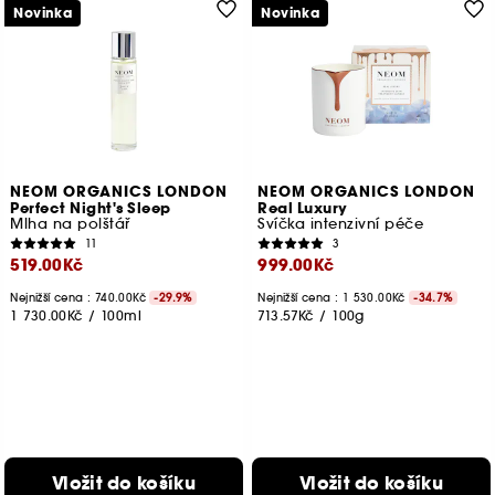
Novinka
Novinka
NEOM ORGANICS LONDON
NEOM ORGANICS LONDON
Perfect Night's Sleep
Real Luxury
Mlha na polštář
Svíčka intenzivní péče
11
3
519.00Kč
999.00Kč
Nejnižší cena : 740.00Kč
-29.9%
Nejnižší cena : 1 530.00Kč
-34.7%
1 730.00Kč
/
100ml
713.57Kč
/
100g
Vložit do košíku
Vložit do košíku