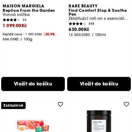
MAISON MARGIELA
RARE BEAUTY
Replica From the Garden
Find Comfort Stop & Soothe
Pen
Vonná svíčka
Zklidňující roll-on s esenciálními oleji
26
694
1 099.00Kč
630.00Kč
Nejnižší cena : 1 590.00Kč
-30.9%
12 600.00Kč
/
100ml
666.06Kč
/
100g
Vložit do košíku
Vložit do košíku
Exkluzivně