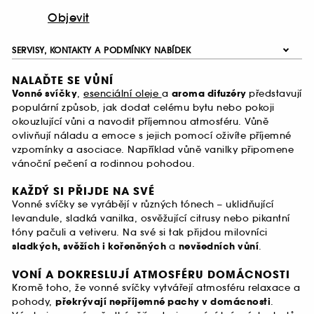
Objevit
SERVISY, KONTAKTY A PODMÍNKY NABÍDEK
NALAĎTE SE VŮNÍ
Vonné svíčky
,
esenciální oleje
a
aroma difuzéry
představují
populární způsob, jak dodat celému bytu nebo pokoji
okouzlující vůni a navodit příjemnou atmosféru. Vůně
ovlivňují náladu a emoce s jejich pomocí oživíte příjemné
vzpomínky a asociace. Například vůně vanilky připomene
vánoční pečení a rodinnou pohodou.
KAŽDÝ SI PŘIJDE NA SVÉ
Vonné svíčky se vyrábějí v různých tónech – uklidňující
levandule, sladká vanilka, osvěžující citrusy nebo pikantní
tóny pačuli a vetiveru. Na své si tak přijdou milovníci
sladkých, svěžích i kořeněných
a
nevšedních vůní
.
VONÍ A DOKRESLUJÍ ATMOSFÉRU DOMÁCNOSTI
Kromě toho, že vonné svíčky vytvářejí atmosféru relaxace a
pohody,
překrývají nepříjemné pachy v domácnosti
.