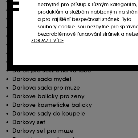
Damske parfemy chanel
nezbytné pro přístup k různým kategoriím,
Damsky deodorant
produktům a službám nabízeným na strá
Damsky vibrator
a pro zajištění bezpečnosti stránek. Tyto
Darek pro dedecka k vanocum
soubory cookie jsou nezbytné pro správn
bezproblémové fungování stránek a nelze
Darek pro manzela na vanoce
ZOBRAZIT VÍCE
deaktivovat.
Darek pro manzelku na vanoce
Darek pro pritele k vanocum
Personalizační soubory cookie :
Dovolte
Darek pro pritelkyni na vanoce
nám, abychom vám poskytli vylepšené a
Darek pro sestru na vanoce
Ukládání a čtení netechnických souborů cook
Darkova sada mydel
tlačítka níže "Upravit nastavení" nebo zvolit
Darkova sada pro muze
souborech cookies, klikněte
zde
.
Darkove balicky pro zeny
Darkove kosmeticke balicky
Darkove sady do koupele
Darkovy set
Darkovy set pro muze