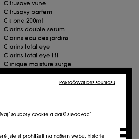
Citrusove vune
Citrusovy parfem
Ck one 200ml
Clarins double serum
Clarins eau des jardins
Clarins total eye
Clarins total eye lift
Clinique moisture surge
Coco chanel vune
Cukrovy peeling
Pokračovat bez souhlasu
Dkny be delicious
vají soubory cookie a další sledovací
Dkny women
Dlouhotrvajici lak na nehty
eré jste si prohlíželi na našem webu, historie