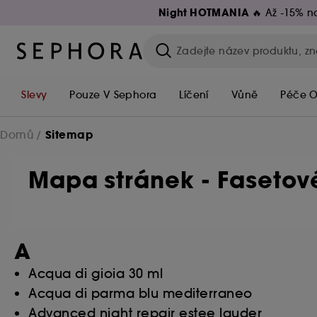
Night HOTMANIA 🔥
Až -15% na
Slevy
Pouze V Sephora
Líčení
Vůně
Péče O
Sitemap
Domů
Mapa stránek - Fasetov
A
Acqua di gioia 30 ml
Acqua di parma blu mediterraneo
Advanced night repair estee lauder