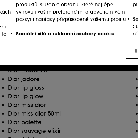
Deodorant pro zeny
produktů, služeb a obsahu, které nejlépe
pr
Deodorant roll-on
nkách
vyhovují vašim preferencím, a abychom vám
Deodorant ve spreji
So
poskytli nabídky přizpůsobené vašemu profilu.
:
U
é a
Dermalogica age smart
Sociální sítě a reklamní soubory cookie
ná
 je
Dior capture totale
:
Používají se k zobrazení obsahu, který by se
we
Dior dune
vám mohl líbit, prostřednictvím reklam, a to i
U
Dior fahrenheit
na webových stránkách třetích stran a
Dior homme
sociálních sítích, to vše na základě stránek,
Dior hydra life
ies vyžaduje váš souhlas. Své volby týkající se používán
Dior jadore
 možnost "Přijmout vše". Svůj souhlas můžete kdykoli odvola
Dior lip gloss
Dior lip glow
Dior miss dior
Dior miss dior 50ml
Dior palette
Dior sauvage elixir