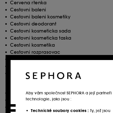
Cervena rtenka
Cestovni baleni
Cestovni baleni kosmetiky
Cestovni deodorant
Cestovni kosmeticka sada
Cestovni kosmeticka taska
Cestovni kosmetika
Cestovni rozprasovac
Cestovni sada kosmetiky
Cestovni zubni kartacek
Chanel allure
D
Damska kosmeticka sada
Aby vám společnost SEPHORA a její partneři 
technologie, jako jsou :
Damska kosmetika
Damska vune calvin klein
Technické soubory cookies :
Ty, jež jsou