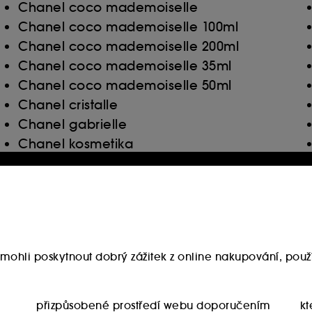
Chanel coco mademoiselle
Chanel coco mademoiselle 100ml
Chanel coco mademoiselle 200ml
Chanel coco mademoiselle 35ml
Chanel coco mademoiselle 50ml
Chanel cristalle
Chanel gabrielle
Chanel kosmetika
Chanel no 5
Chanel no 5 50ml
Chanel pansky parfem
Denni krem s kyselinou hyaluronovou
mohli poskytnout dobrý zážitek z online nakupování, použí
Denni krem s spf
Deodorant pro citlivou pokozku
přizpůsobené prostředí webu doporučením
kt