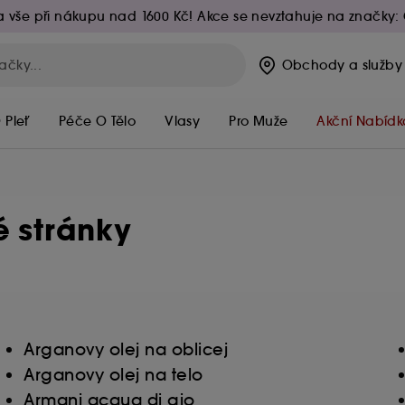
 vše při nákupu nad 1600 Kč! Akce se nevztahuje na značky: 
Obchody
a služby
 Pleť
Péče O Tělo
Vlasy
Pro Muže
Akční Nabídk
é stránky
Arganovy olej na oblicej
Arganovy olej na telo
Armani acqua di gio