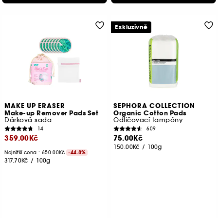
Exkluzivně
MAKE UP ERASER
SEPHORA COLLECTION
Make-up Remover Pads Set
Organic Cotton Pads
Dárková sada
Odličovací tampóny
14
609
359.00Kč
75.00Kč
150.00Kč
/
100g
Nejnižší cena : 650.00Kč
-44.8%
317.70Kč
/
100g