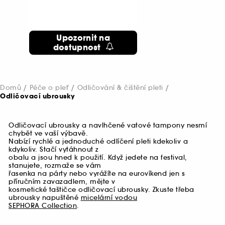
Upozornit na
dostupnost
Domů
Péče o pleť
Odličování & čištění pleti
Odličovací ubrousky
Odličovací ubrousky a navlhčené vatové tampony nesmí
chybět ve vaší výbavě.
Nabízí rychlé a jednoduché odlíčení pleti kdekoliv a
kdykoliv. Stačí vytáhnout z
obalu a jsou hned k použití. Když jedete na festival,
stanujete, rozmaže se vám
řasenka na párty nebo vyrážíte na eurovíkend jen s
příručním zavazadlem, mějte v
kosmetické taštičce odličovací ubrousky. Zkuste třeba
ubrousky napuštěné
micelární vodou
SEPHORA Collection
.