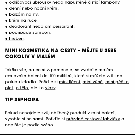
● odličovací ubrousky nebo napuštěné čisticí tampony,
●
denní
nebo
noční krém
,
●
balzám na rty
,
●
krém na ruce
,
●
deodorant nebo antiperspirant
,
●
popřípadě šampon,
●
hřeben
.
MINI KOSMETIKA NA CESTY – MĚJTE U SEBE
COKOLIV V MALÉM
Takřka vše, na co si vzpomenete, se vyrábí v malém
cestovním balení do 100 mililitrů, které si můžete vzít i na
palubu letadla. Pořiďte si
mini líčení
,
mini vůně
,
mini péči o
pleť
,
o tělo
, ale i o
vlasy
.
TIP SEPHORA
Pokud nenajdete svůj oblíbený produkt v mini balení,
vyrobte si ho sami. Pořiďte si
prázdné cestovní lahvičky
a
naplňte je podle svého.