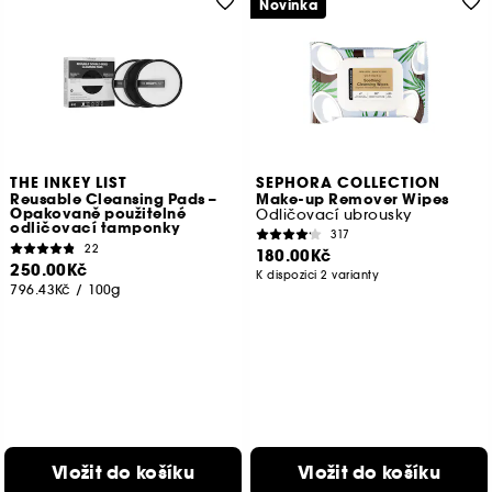
Novinka
THE INKEY LIST
SEPHORA COLLECTION
Reusable Cleansing Pads –
Make-up Remover Wipes
Opakovaně použitelné
Odličovací ubrousky
odličovací tamponky
317
22
180.00Kč
250.00Kč
K dispozici 2 varianty
796.43Kč
/
100g
Vložit do košíku
Vložit do košíku