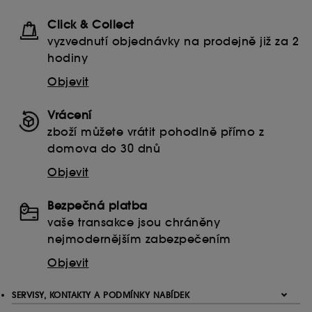
návštěvníků a jejich zvyklostí při procházení webu s
Click & Collect
cílem zlepšit jeho výkon.
vyzvednutí objednávky na prodejně již za 2
Ukládání a čtení netechnických souborů cookies
hodiny
vyžaduje váš souhlas. Své volby týkající se používání
souborů cookies můžete upravit pomocí tlačítka níže
Objevit
"Upravit nastavení" nebo zvolit možnost "Přijmout vše".
Svůj souhlas můžete kdykoli odvolat. Pokud chcete
Vrácení
získat více informací o souborech cookies, klikněte
zde
.
zboží můžete vrátit pohodlně přímo z
domova do 30 dnů
Objevit
Bezpečná platba
vaše transakce jsou chráněny
nejmodernějším zabezpečením
Objevit
SERVISY, KONTAKTY A PODMÍNKY NABÍDEK