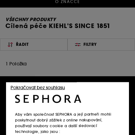
O ZNAČCE
VŠECHNY PRODUKTY
Cílená péče KIEHL'S SINCE 1851
ŘADIT
FILTRY
1 Položka
Pokračovat bez souhlasu
Aby vám společnost SEPHORA a její partneři mohli
poskytnout dobrý zážitek z online nakupování,
používají soubory cookie a další sledovací
KIEHL'S SINCE 1851
technologie, jako jsou :