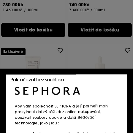
730.00Kč
740.00Kč
1 460.00Kč
/
100ml
7 400.00Kč
/
100ml
Vložit do košíku
Vložit do košíku
Exkluzivně
Pokračovat bez souhlasu
INNISFREE
INNISFREE
Volcanic BHA Pore
Green Tea Enzyme Vitamin C
Aby vám společnost SEPHORA a její partneři mohli
Cleansing Foam
Brightening Serum
poskytnout dobrý zážitek z online nakupování,
Čisticí pěna
Rozjasňujicí sérum
používají soubory cookie a další sledovací
185
808
450.00Kč
960.00Kč
technologie, jako jsou :
300.00Kč
/
100ml
3 200.00Kč
/
100ml