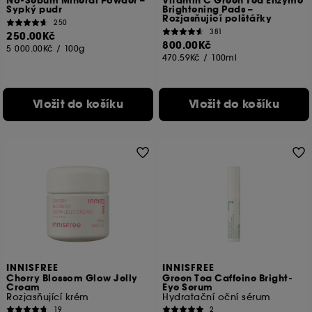
No-Sebum Mineral Powder –
Vitamin C Green Tea Enzyme
Sypký pudr
Brightening Pads –
Rozjasňujicí polštářky
250
381
250.00Kč
800.00Kč
5 000.00Kč
/
100g
470.59Kč
/
100ml
Vložit do košíku
Vložit do košíku
INNISFREE
INNISFREE
Cherry Blossom Glow Jelly
Green Tea Caffeine Bright-
Cream
Eye Serum
Rozjasňující krém
Hydratační oční sérum
19
2