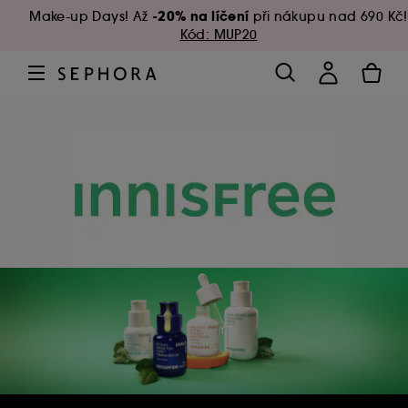
-20% na líčení
Make-up Days! Až
při nákupu nad 690 Kč!
Kód: MUP20