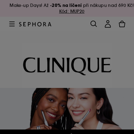
-20% na líčení
Make-up Days! Až
při nákupu nad 690 Kč!
Kód: MUP20