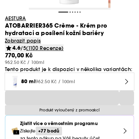
AESTURA
ATOBARRIER365 Crème - Krém pro
hydrataci a posílení kožní bariéry
Zobrazit popis
4.6
/5
(1100 Recenze)
770,00 Kč
962.50 Kč / 100ml
Tento produkt je k dispozici v několika variantách:
80 ml
962.50 Kč / 100ml
Produkt vyloučený z promoakcí
Zjistit více o věrnostním programu
+77 bodů
Získejte
za tento nákup na Váš beauty účet