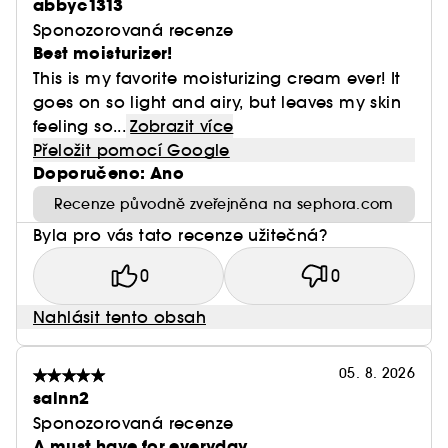
abbyc1313
Sponozorovaná recenze
Best moisturizer!
This is my favorite moisturizing cream ever! It
goes on so light and airy, but leaves my skin
feeling so...
Zobrazit více
Přeložit pomocí Google
Doporučeno: Ano
Recenze původně zveřejněna na sephora.com
Byla pro vás tato recenze užitečná?
0
0
Nahlásit tento obsah
05. 8. 2026
salnn2
Sponozorovaná recenze
A must have for everyday