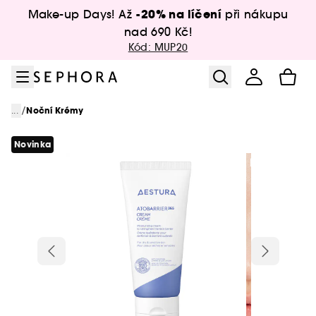
Přejít na menu
Přejít na hlavní obsah
Přejít na zápatí
-20% na líčení
Make-up Days! Až
při nákupu
nad 690 Kč!
Kód: MUP20
/
...
Noční Krémy
Novinka