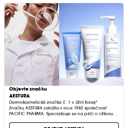
Objevte značku
AESTURA
Dermokosmetická značka č. 1 v Jižní Koreji*
Značku AESTURA založila v roce 1982 společnost
PACIFIC PHARMA. Specializuje se na péči o citlivou
pleť a její produkty jsou vyvíjeny na základě
vědeckých výzkumů a ověřených poznatků a v úzké