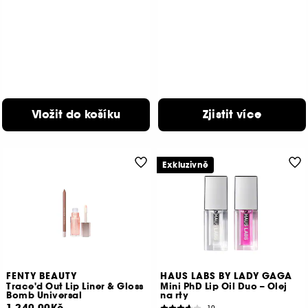
Vložit do košíku
Zjistit více
Exkluzivně
FENTY BEAUTY
HAUS LABS BY LADY GAGA
Trace'd Out Lip Liner & Gloss
Mini PhD Lip Oil Duo – Olej
Bomb Universal
na rty