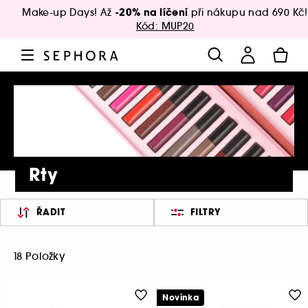
-20% na líčení
Make-up Days! Až
při nákupu nad 690 Kč!
Kód: MUP20
Rty
ŘADIT
FILTRY
18 Položky
Novinka