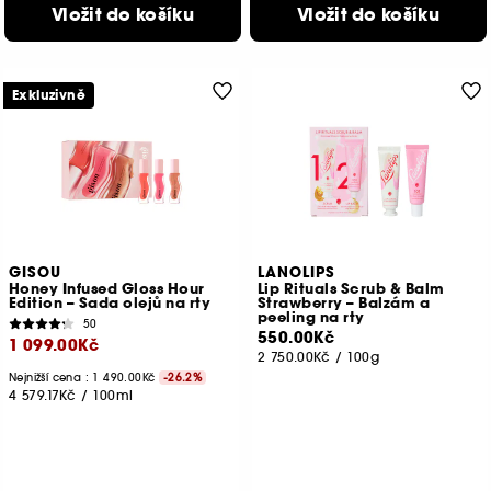
Vložit do košíku
Vložit do košíku
Exkluzivně
GISOU
LANOLIPS
Honey Infused Gloss Hour
Lip Rituals Scrub & Balm
Edition – Sada olejů na rty
Strawberry – Balzám a
peeling na rty
50
550.00Kč
1 099.00Kč
2 750.00Kč
/
100g
Nejnižší cena : 1 490.00Kč
-26.2%
4 579.17Kč
/
100ml