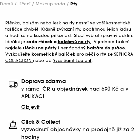
Domů
Líčení
Makeup sada
Rty
Rtěnka, balzám nebo lesk na rty nesmí ve vaší kosmetické
taštičce chybět. Krásně zvýrazní rty, podtrhnou jejich krásu
a hodí se na každou příležitost. Stačí vybrat správný odstín.
Ideální je
sada rtěnek a
balzámů na rty
. V jednom balení
najdete
rtěnku
na párty
i nenápadný
balzám do práce
.
Vyzkoušejte
kosmetický balíček pro péči o rty
ze
SEPHORA
COLLECTION
nebo od
Yves Saint Laurent
.
Doprava zdarma
v rámci ČR u objednávek nad 690 Kč a v
APLIKACI
Objevit
Click & Collect
vyzvednutí objednávky na prodejně již za 2
hodiny