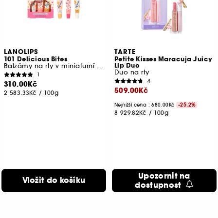
LANOLIPS
TARTE
101 Delicious Bites
Petite Kisses Maracuja Juicy
Lip Duo
Balzámy na rty v miniaturní velikosti
Duo na rty
1
4
310.00Kč
509.00Kč
2 583.33Kč
/
100g
Nejnižší cena : 680.00Kč
-25.2%
8 929.82Kč
/
100g
Upozornit na
Vložit do košíku
dostupnost