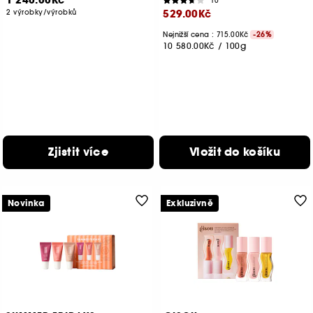
1 240.00Kč
10
529.00Kč
2 výrobky/výrobků
Nejnižší cena : 715.00Kč
-26%
10 580.00Kč
/
100g
Zjistit více
Vložit do košíku
Novinka
Exkluzivně