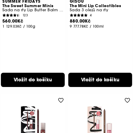
SUMMER FRIDAYS
GISOU
The Sweet Summer Minis
The Mini Lip Collectibles
Sada na rty Lip Butter Balm v limitované edici
Sada 3 olejů na rty
123
4
560.00Kč
880.00Kč
1 129.03Kč
/
100g
9 777.78Kč
/
100ml
Vložit do košíku
Vložit do košíku