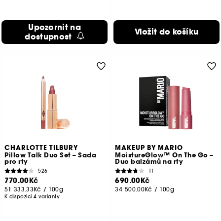
Upozornit na
Vložit do košíku
dostupnost
CHARLOTTE TILBURY
MAKEUP BY MARIO
Pillow Talk Duo Set – Sada
MoistureGlow™ On The Go –
pro rty
Duo balzámů na rty
526
11
770.00Kč
690.00Kč
51 333.33Kč
/
100g
34 500.00Kč
/
100g
K dispozici 4 varianty