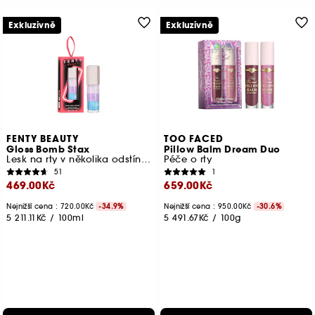
Exkluzivně
Exkluzivně
FENTY BEAUTY
TOO FACED
Gloss Bomb Stax
Pillow Balm Dream Duo
Lesk na rty v několika odstínech
Péče o rty
51
1
469.00Kč
659.00Kč
Nejnižší cena : 720.00Kč
-34.9%
Nejnižší cena :
950.00Kč
-30.6%
5 211.11Kč
/
100ml
5 491.67Kč
/
100g