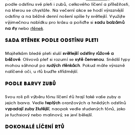
podle odstínu své pleti i zubů, celkového líčení a příležitosti,
na kterou se chystáte. Na večerní akce se hodí výraznější
odstíny a na běžné denní nošení spíše ty světlejší. Využijte
výjimečnou nabídku pro krásu a pořiďte si
sadu balzámů
na rty
nebo
rtěnek
.
SADA RTĚNEK PODLE ODSTÍNU PLETI
Majitelkám bledé pleti sluší
světlejší odstíny růžové a
béžové
. Olivová pleť si rozumí se
sytě červenou
. Snědší typy
mohou sáhnout po
rudých rtěnkách
. Pokud máte výrazně
nalíčené oči, u rtů buďte střídmější.
PODLE BARVY ZUBŮ
Svou roli při výběru tónu líčení rtů hrají také vaše zuby a
jejich barva. Vedle
teplých
oranžových a hnědých odstínů
vypadají zuby žlutější
, naopak vedle studených tónů, jako
je fuchsiový nebo malinový, se jeví bělejší.
DOKONALÉ LÍČENÍ RTŮ