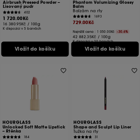
Airbrush Pressed Powder –
Phantom Volumizing Glossy
Lisovaný pudr
Balm
Balzám na rty
402
1693
1 720.00Kč
729.00Kč
16 380.95Kč
/
100g
K dispozici v 5 barvách
Nejnižší cena :
1 050.00Kč
-30.6%
42 882.35Kč
/
100g
K dispozici v 20 barvách
Vložit do košíku
Vložit do košíku
HOURGLASS
HOURGLASS
Unlocked Soft Matte Lipstick
Shape and Sculpt Lip Liner
– Rtěnka
Tužka na rty
184
31