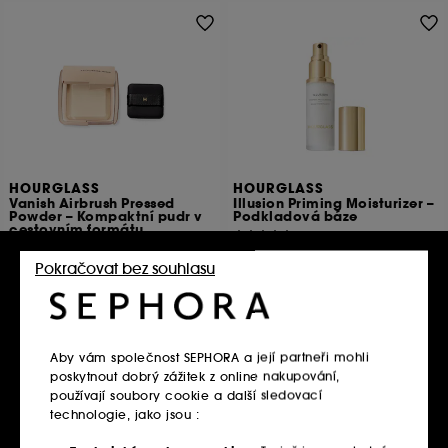
HOURGLASS
HOURGLASS
Vanish Airbrush Pressed
Illusion Priming Moisturizer –
Powder – Kompaktní pudr v
Podkladová báze
cestovním formátu
104
19
1 820.00Kč
950.00Kč
Pokračovat bez souhlasu
6 066.67Kč
/
100ml
31 666.67Kč
/
100g
Vložit do košíku
Vložit do košíku
Aby vám společnost SEPHORA a její partneři mohli
poskytnout dobrý zážitek z online nakupování,
používají soubory cookie a další sledovací
technologie, jako jsou :
Exkluzivně