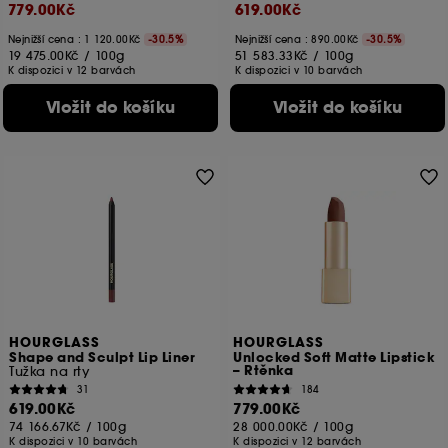
779.00Kč
619.00Kč
Nejnižší cena :
1 120.00Kč
-30.5%
Nejnižší cena :
890.00Kč
-30.5%
19 475.00Kč
/
100g
51 583.33Kč
/
100g
K dispozici v 12 barvách
K dispozici v 10 barvách
Vložit do košíku
Vložit do košíku
HOURGLASS
HOURGLASS
Shape and Sculpt Lip Liner
Unlocked Soft Matte Lipstick
– Rtěnka
Tužka na rty
31
184
619.00Kč
779.00Kč
74 166.67Kč
/
100g
28 000.00Kč
/
100g
K dispozici v 10 barvách
K dispozici v 12 barvách