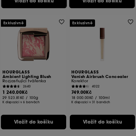
Vložit do košíku
Vložit do košíku
Exkluzivně
Exkluzivně
HOURGLASS
HOURGLASS
Ambient Lighting Blush
Vanish Airbrush Concealer
Rozjasňující tvářenka
Korektor
2640
4022
1 240.00Kč
749.00Kč
29 523.81Kč
/
100g
18 000.00Kč
/
100ml
K dispozici v 6 barvách
K dispozici v 31 barvách
Vložit do košíku
Vložit do košíku