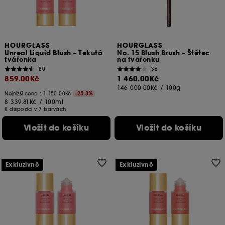
cílem zlepšit jeho výkon.
Ukládání a čtení netechnických souborů cookies
vyžaduje váš souhlas. Své volby týkající se používání
souborů cookies můžete upravit pomocí tlačítka níže
HOURGLASS
HOURGLASS
Unreal Liquid Blush – Tekutá
No. 15 Blush Brush – Štětec
"Upravit nastavení" nebo zvolit možnost "Přijmout vše".
tvářenka
na tvářenku
Svůj souhlas můžete kdykoli odvolat. Pokud chcete
80
36
získat více informací o souborech cookies, klikněte
859.00Kč
1 460.00Kč
zde
.
146 000.00Kč
/
100g
Nejnižší cena :
1 150.00Kč
-25.3%
8 339.81Kč
/
100ml
K dispozici v 7 barvách
Vložit do košíku
Vložit do košíku
Exkluzivně
Exkluzivně