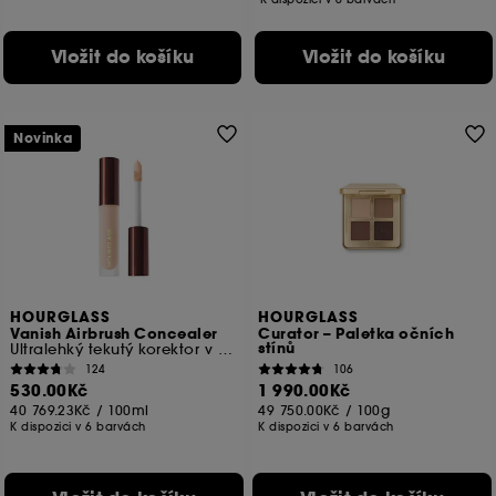
Vložit do košíku
Vložit do košíku
Novinka
HOURGLASS
HOURGLASS
Vanish Airbrush Concealer
Curator – Paletka očních
stínů
Ultralehký tekutý korektor v cestovním formátu
124
106
530.00Kč
1 990.00Kč
40 769.23Kč
/
100ml
49 750.00Kč
/
100g
K dispozici v 6 barvách
K dispozici v 6 barvách