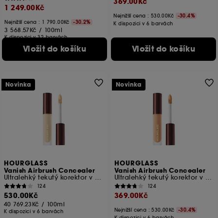
369.00Kč
1 249.00Kč
Nejnižší cena :
530.00Kč
-30.4%
Nejnižší cena :
1 790.00Kč
-30.2%
K dispozici v 6 barvách
3 568.57Kč
/
100ml
K dispozici v 32 barvách
Vložit do košíku
Vložit do košíku
Novinka
Novinka
HOURGLASS
HOURGLASS
Vanish Airbrush Concealer
Vanish Airbrush Concealer
Ultralehký tekutý korektor v cestovním formátu
Ultralehký tekutý korektor v cestovním formátu
124
124
530.00Kč
369.00Kč
40 769.23Kč
/
100ml
Nejnižší cena :
530.00Kč
-30.4%
K dispozici v 6 barvách
K dispozici v 6 barvách