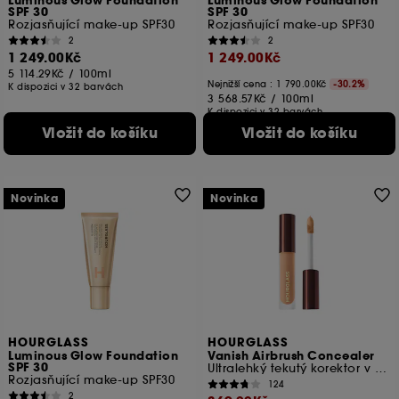
Luminous Glow Foundation
Luminous Glow Foundation
SPF 30
SPF 30
Rozjasňující make-up SPF30
Rozjasňující make-up SPF30
2
2
1 249.00Kč
1 249.00Kč
5 114.29Kč
/
100ml
Nejnižší cena :
1 790.00Kč
-30.2%
K dispozici v 32 barvách
3 568.57Kč
/
100ml
K dispozici v 32 barvách
Vložit do košíku
Vložit do košíku
Novinka
Novinka
HOURGLASS
HOURGLASS
Luminous Glow Foundation
Vanish Airbrush Concealer
SPF 30
Ultralehký tekutý korektor v cestovním formátu
Rozjasňující make-up SPF30
124
2