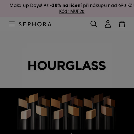
-20% na líčení
Make-up Days! Až
při nákupu nad 690 Kč!
Kód: MUP20