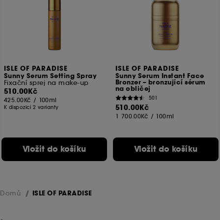
ISLE OF PARADISE
ISLE OF PARADISE
Sunny Serum Setting Spray
Sunny Serum Instant Face
Bronzer – bronzující sérum
Fixační sprej na make-up
na obličej
510.00Kč
501
425.00Kč
/
100ml
510.00Kč
K dispozici 2 varianty
1 700.00Kč
/
100ml
Vložit do košíku
Vložit do košíku
Domů
ISLE OF PARADISE