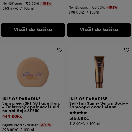
Nejnižší cena : 750.00Kč
-40.1%
Nejnižší cena : 750.00Kč
-40.1%
253.67Kč
/
100ml
898.00Kč
/
100ml
Vložit do košíku
Vložit do košíku
ISLE OF PARADISE
ISLE OF PARADISE
Sunscreen SPF 50 Face Fluid
Self-Tan Sunny Serum Body –
– Ochranný opalovací fluid
Samoopalovací sérum
na obličej s SPF50
1
449.00Kč
515.00Kč
412.00Kč
/
100ml
Nejnižší cena : 750.00Kč
-40.1%
898.00Kč
/
100ml