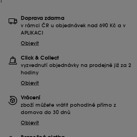
1
Doprava zdarma
v rámci ČR u objednávek nad 690 Kč a v
APLIKACI
Objevit
Click & Collect
vyzvednutí objednávky na prodejně již za 2
hodiny
Objevit
Vrácení
zboží můžete vrátit pohodlně přímo z
domova do 30 dnů
Objevit