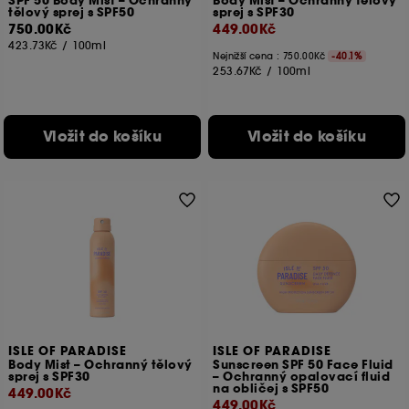
SPF 50 Body Mist – Ochranný
Body Mist – Ochranný tělový
tělový sprej s SPF50
sprej s SPF30
750.00Kč
449.00Kč
423.73Kč
/
100ml
Nejnižší cena : 750.00Kč
-40.1%
253.67Kč
/
100ml
Vložit do košíku
Vložit do košíku
ISLE OF PARADISE
ISLE OF PARADISE
Body Mist – Ochranný tělový
Sunscreen SPF 50 Face Fluid
sprej s SPF30
– Ochranný opalovací fluid
na obličej s SPF50
449.00Kč
449.00Kč