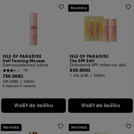
Svůj souhlas můžete kdykoli odvolat. Pokud chcete
získat více informací o souborech cookies, klikněte
Novinka
zde
.
ISLE OF PARADISE
ISLE OF PARADISE
Self Tanning Mousse
The SPF Edit
Samoopalovací pěna
Ochranná SPF mlha na obličej a tělo
850.00Kč
197
750.00Kč
1 416.67Kč
/
100ml
375.00Kč
/
100ml
K dispozici 3 varianty
Vložit do košíku
Vložit do košíku
Novinka
Novinka