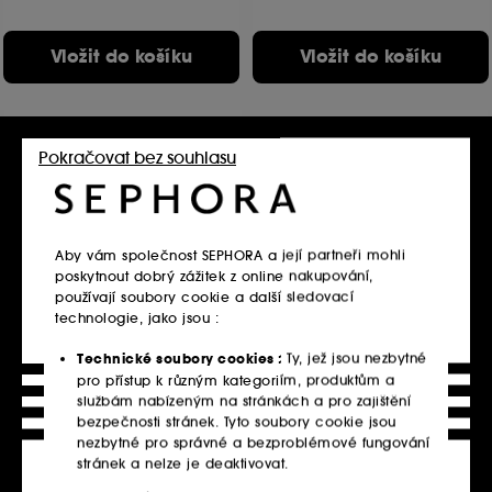
Vložit do košíku
Vložit do košíku
Pokračovat bez souhlasu
Aby vám společnost SEPHORA a její partneři mohli
poskytnout dobrý zážitek z online nakupování,
používají soubory cookie a další sledovací
ISLE OF PARADISE
ISLE OF PARADISE
technologie, jako jsou :
Self Tanning Drops –
Sunny Serum Instant Face
Samoopalovací kapky
Bronzer
Technické soubory cookies :
Ty, jež jsou nezbytné
Samoopalovací sérum na obličej
197
pro přístup k různým kategoriím, produktům a
515
750.00Kč
515.00Kč
službám nabízeným na stránkách a pro zajištění
2 500.00Kč
/
100ml
bezpečnosti stránek. Tyto soubory cookie jsou
1 716.67Kč
/
100ml
K dispozici 3 varianty
nezbytné pro správné a bezproblémové fungování
stránek a nelze je deaktivovat.