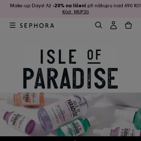
-20% na líčení
Make-up Days! Až
při nákupu nad 690 Kč!
Kód: MUP20