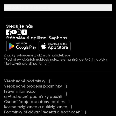
Služby v prodejnách
Kariéra
Nastavení souborů cookie
Aktuality a inspirace
Společenská odpovědnost
Mezinárodní stránky
SEPHORiA
PRO Team
Clean At Sephora
Sledujte nás
Blog Sephora
Singles´ Day
Stáhněte si aplikaci Sephora
Black Friday
Cyber Monday
Vánoce
Značky vyloučené z akčních nabídek
zde
Další informace
*Podmínky akčních nabídek naleznete na stránce
Akční nabídky
*Exkluzivně pro síť parfumerií.
Všeobecné podmínky
Všeobecné prodejní podmínky
Právní informace
a všeobecné podmínky použití
Osobní údaje a soubory cookies
Kosmetovigilance a nutrivigilance
Podmínky přidávání recenzí a hodnocení