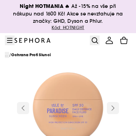
Přejít na menu
Přejít na hlavní obsah
Přejít na zápatí
Night HOTMANIA 🔥
Až -15% na vše při
nákupu nad 1600 Kč! Akce se nevztahuje na
značky: GHD, Dyson a Phlur.
Kód: HOTNIGHT
/
...
Ochrana Proti Slunci