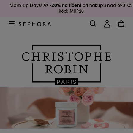
-20% na líčení
Make-up Days! Až
při nákupu nad 690 Kč!
Kód: MUP20