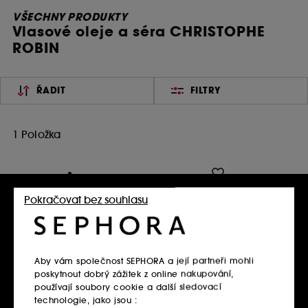
VŠECHNY PRODUKTY
Vlasové oleje a séra CHRISTOPHE
ROBIN
ŘADIT
FILTRY
1 Položka
Pokračovat bez souhlasu
Aby vám společnost SEPHORA a její partneři mohli
poskytnout dobrý zážitek z online nakupování,
používají soubory cookie a další sledovací
CHRISTOPHE ROBIN
Night Recovery Monoi Oil
technologie, jako jsou :
Olej pro péči o vlasy