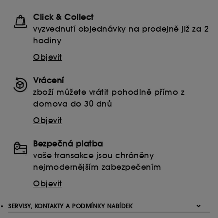
návštěvníků a jejich zvyklostí při procházení webu s
Click & Collect
cílem zlepšit jeho výkon.
vyzvednutí objednávky na prodejně již za 2
Ukládání a čtení netechnických souborů cookies
hodiny
vyžaduje váš souhlas. Své volby týkající se používání
souborů cookies můžete upravit pomocí tlačítka níže
Objevit
"Upravit nastavení" nebo zvolit možnost "Přijmout vše".
Svůj souhlas můžete kdykoli odvolat. Pokud chcete
Vrácení
získat více informací o souborech cookies, klikněte
zde
.
zboží můžete vrátit pohodlně přímo z
domova do 30 dnů
Objevit
Bezpečná platba
vaše transakce jsou chráněny
nejmodernějším zabezpečením
Objevit
SERVISY, KONTAKTY A PODMÍNKY NABÍDEK