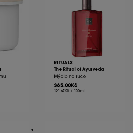
RITUALS
a
The Ritual of Ayurveda
ému
Mýdlo na ruce
365.00Kč
121.67Kč
/
100ml