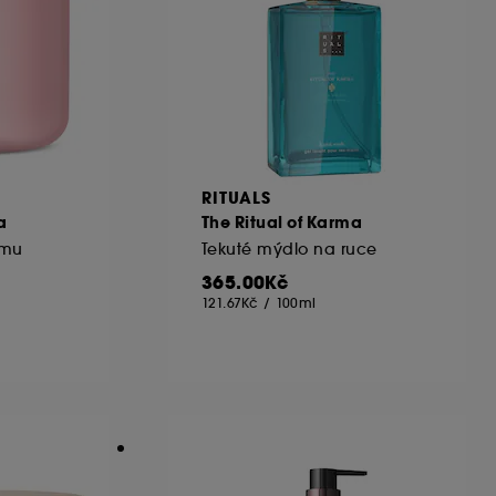
RITUALS
a
The Ritual of Karma
ému
Tekuté mýdlo na ruce
365.00Kč
121.67Kč
/
100ml