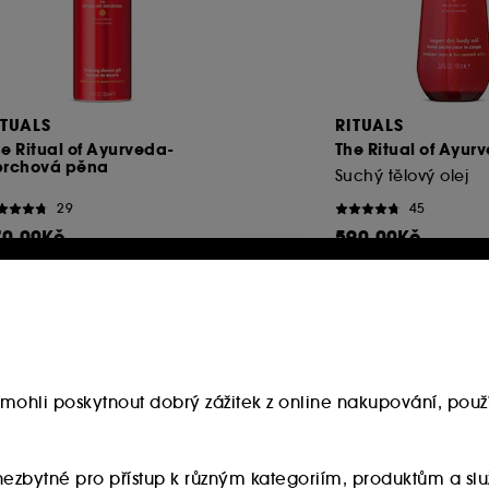
ITUALS
RITUALS
e Ritual of Ayurveda-
The Ritual of Ayur
prchová pěna
Suchý tělový olej
29
45
70.00Kč
590.00Kč
5.00Kč
/
100ml
590.00Kč
/
100ml
mohli poskytnout dobrý zážitek z online nakupování, použí
u nezbytné pro přístup k různým kategoriím, produktům a 