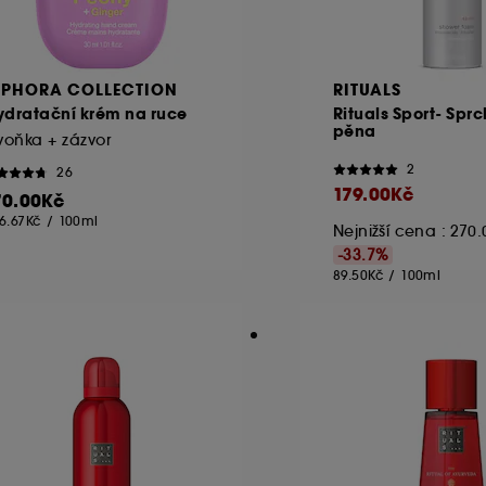
EPHORA COLLECTION
RITUALS
ydratační krém na ruce
Rituals Sport- Spr
pěna
voňka + zázvor
2
26
179.00Kč
70.00Kč
6.67Kč
/
100ml
Nejnižší cena : 270
-33.7%
89.50Kč
/
100ml