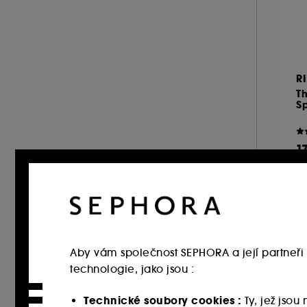
nebo více (1)
Oranžová (4)
Průhledný
Růžový (8)
nebo více (2)
(12)
nebo více (3)
nebo více (7)
R
nebo více (5)
Th
S
nebo více (7)
Zelený (2)
nebo více (10)
1
nebo více (12)
13
nebo více (8)
nebo více (22)
nebo více (19)
nebo více (32)
Aby vám společnost SEPHORA a její partneři 
nebo více (36)
technologie, jako jsou :
nebo více (46)
Technické soubory cookies :
Ty, jež jso
nebo více (63)