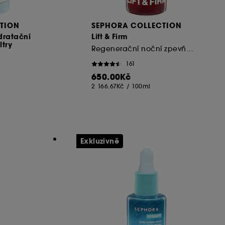
TION
SEPHORA COLLECTION
dratační
Lift & Firm
ltry
Regenerační noční zpevňující olej
161
650.00Kč
2 166.67Kč
/
100ml
Exkluzivně