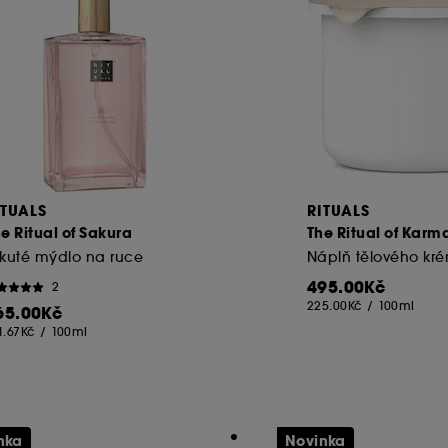
ITUALS
RITUALS
e Ritual of Sakura
The Ritual of Karm
kuté mýdlo na ruce
Náplň tělového kr
495.00Kč
2
225.00Kč
/
100ml
65.00Kč
1.67Kč
/
100ml
nka
Novinka