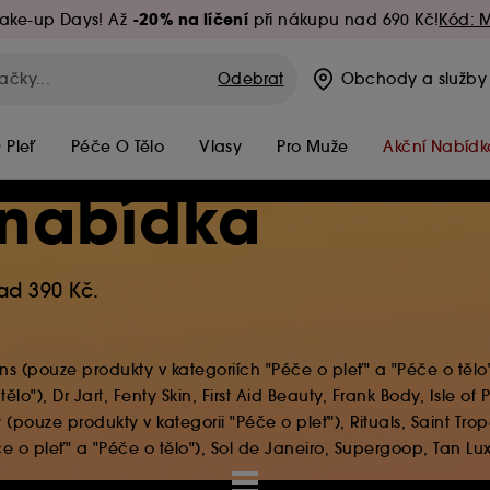
-20% na líčení
ake-up Days! Až
při nákupu nad 690 Kč!
Kód: 
Odebrat
Obchody
a služby
 Pleť
Péče O Tělo
Vlasy
Pro Muže
Akční Nabídk
 nabídka
ad 390 Kč.
ns (pouze produkty v kategoriích "Péče o pleť" a "Péče o tělo"
o"), Dr Jart, Fenty Skin, First Aid Beauty, Frank Body, Isle of 
uze produkty v kategorii "Péče o pleť"), Rituals, Saint Trop
 o pleť" a "Péče o tělo"), Sol de Janeiro, Supergoop, Tan Lux