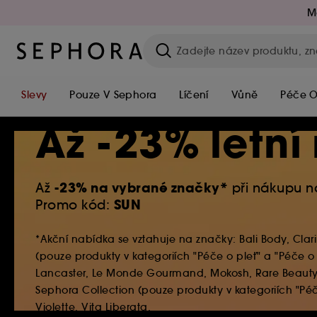
M
Slevy
Pouze V Sephora
Líčení
Vůně
Péče O
Až -23% letní
Až
-23% na vybrané značky*
při nákupu n
Promo kód:
SUN
*Akční nabídka se vztahuje na značky: Bali Body, Clari
(pouze produkty v kategoriích "Péče o pleť" a "Péče o těl
Lancaster, Le Monde Gourmand, Mokosh, Rare Beauty (po
Sephora Collection (pouze produkty v kategoriích "Péče
Violette, Vita Liberata.