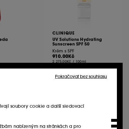
CLINIQUE
veda
UV Solutions Hydrating
Sunscreen SPF 50
Krém s SPF
910.00Kč
2 275.00Kč
/
100ml
Pokračovat bez souhlasu
Novinka
vají soubory cookie a další sledovací
službám nabízeným na stránkách a pro