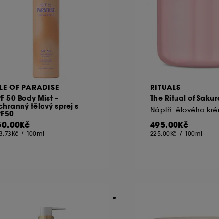
SLE OF PARADISE
RITUALS
F 50 Body Mist –
The Ritual of Sakur
hranný tělový sprej s
Náplň tělového kr
PF50
50.00Kč
495.00Kč
3.73Kč
/
100ml
225.00Kč
/
100ml