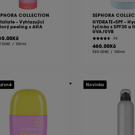
EPHORA COLLECTION
SEPHORA COLLEC
foliate – Vyhlazující
HYDRATE+SPF – Hy
lový peeling s AHA
tyčinka s SPF30 a fi
UVA/UVB
30.00Kč
36
7.50Kč
/
100ml
460.00Kč
920.00Kč
/
100ml
uzivně
Novinka