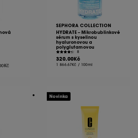
SEPHORA COLLECTION
chová
HYDRATE – Mikrobublinkové
sérum s kyselinou
hyaluronovou a
polyglutamovou
8
320.00Kč
1 866.67Kč
/
100ml
.00Kč
Novinka