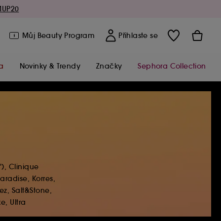
MUP20
Můj Beauty Program
Přihlaste se
a
Novinky & Trendy
Značky
Sephora Collection
), Clinique
Paradise, Korres,
ez, Salt&Stone,
e, Ultra