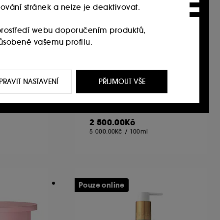
ování stránek a nelze je deaktivovat.
rostředí webu doporučením produktů,
působené vašemu profilu.
it, prostřednictvím reklam, a to i na
CLARINS
i na našem webu, historie prohlížení a historie
PRAVIT NASTAVENÍ
PŘIJMOUT VŠE
ous.
Extra Firming Energy
Mist Set
Krém
ých mlh
459
 jejich zvyklostí při procházení webu s cílem
2 500.00Kč
5 000.00Kč
/
100ml
í souborů cookies můžete upravit pomocí
t. Pokud chcete získat více informací o
Pouze online