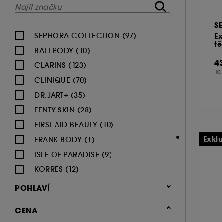
S
SEPHORA COLLECTION (97)
Ex
tě
BALI BODY (10)
4
CLARINS (123)
10
CLINIQUE (70)
DR.JART+ (35)
FENTY SKIN (28)
FIRST AID BEAUTY (10)
Exkl
FRANK BODY (1)
ISLE OF PARADISE (9)
KORRES (12)
LANCASTER (30)
POHLAVÍ
LE MONDE GOURMAND (15)
Ženy (278)
CENA
MOKOSH (36)
Muži (261)