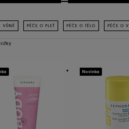
VŮNĚ
PÉČE O PLEŤ
PÉČE O TĚLO
PÉČE O V
ložky
nka
Novinka