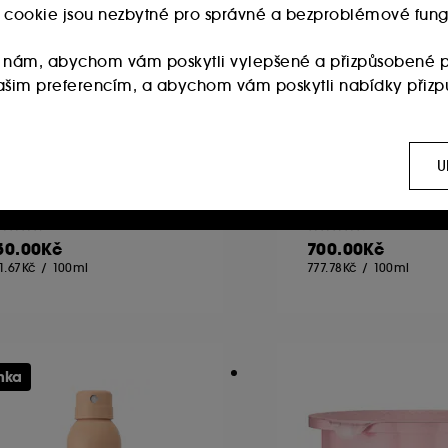
ry cookie jsou nezbytné pro správné a bezproblémové fung
 nám, abychom vám poskytli vylepšené a přizpůsobené p
 vašim preferencím, a abychom vám poskytli nabídky přiz
:
Používají se k zobrazení obsahu, který by se vám mohl líb
OL DE JANEIRO
SOL DE JANEIRO
ch sítích, to vše na základě stránek, které jste si prohlížel
U
panema Sunrise Cheirosa
Sunny.Sultry.Delici
rfume Mist Set
Cheirosa Perfume 
ada parfémovaných mlh
Sada parfémovan
 :
Umožňují nám sestavovat statistiky o počtu návštěvníků a
540
355
50.00Kč
700.00Kč
1.67Kč
/
100ml
777.78Kč
/
100ml
ies vyžaduje váš souhlas. Své volby týkající se používán
 možnost "Přijmout vše". Svůj souhlas můžete kdykoli odvola
nka