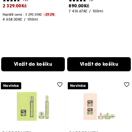
783
137
2 329.00Kč
890.00Kč
7 416.67Kč
/
100ml
Nejnižší cena : 3 290.00Kč
-29.2%
4 658.00Kč
/
100ml
Vložit do košíku
Vložit do košíku
Novinka
Novinka