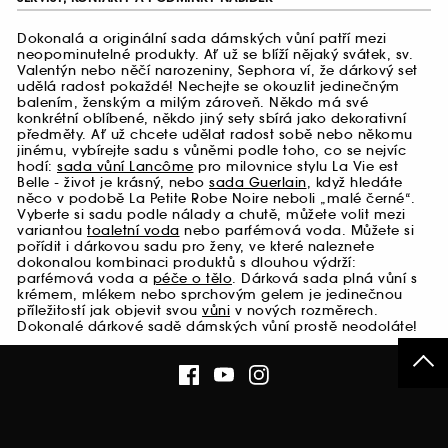
Dokonalá a originální sada dámských vůní patří mezi
neopominutelné produkty. Ať už se blíží nějaký svátek, sv.
Valentýn nebo něčí narozeniny, Sephora ví, že dárkový set
udělá radost pokaždé! Nechejte se okouzlit jedinečným
balením, ženským a milým zároveň. Někdo má své
konkrétní oblíbené, někdo jiný sety sbírá jako dekorativní
předměty. Ať už chcete udělat radost sobě nebo někomu
jinému, vybírejte sadu s vůněmi podle toho, co se nejvíc
hodí:
sada vůní Lancôme
pro milovnice stylu La Vie est
Belle - život je krásný, nebo
sada Guerlain
, když hledáte
něco v podobě La Petite Robe Noire neboli „malé černé“.
Vyberte si sadu podle nálady a chutě, můžete volit mezi
variantou
toaletní voda
nebo parfémová voda. Můžete si
pořídit i dárkovou sadu pro ženy, ve které naleznete
dokonalou kombinaci produktů s dlouhou výdrží:
parfémová voda a
péče o tělo
. Dárková sada plná vůní s
krémem, mlékem nebo sprchovým gelem je jedinečnou
příležitostí jak objevit svou
vůni
v nových rozměrech.
Dokonalé dárkové sadě dámských vůní prostě neodoláte!