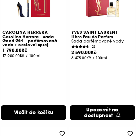
CAROLINA HERRERA
YVES SAINT LAURENT
Carolina Herrera – sada
Libre Eau de Parfum
Good Girl – parfémovaná
Sada parfémované vody
voda + cestovní sprej
28
1 790.00Kč
2 590.00Kč
17 900.00Kč
/
100ml
6 475.00Kč
/
100ml
Upozornit na
Vložit do košíku
dostupnost