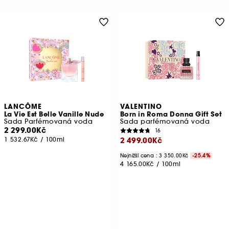
LANCÔME
VALENTINO
La Vie Est Belle Vanille Nude
Born in Roma Donna Gift Set
Sada Parfémovaná voda
Sada parfémovaná voda
2 299.00Kč
16
1 532.67Kč
/
100ml
2 499.00Kč
Nejnižší cena : 3 350.00Kč
-25.4%
4 165.00Kč
/
100ml