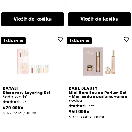
Vložit do košíku
Vložit do košíku
Exkluzivně
Exkluzivně
KAYALI
RARE BEAUTY
Discovery Layering Set
Mini Rare Eau de Parfum Set
– Mini sada s parfémovanou
Sada vzorků
vodou
94
379
620.00Kč
950.00Kč
5 166.67Kč
/
100ml
6 333.33Kč
/
100ml