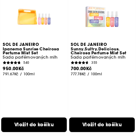
SOL DE JANEIRO
SOL DE JANEIRO
Ipanema Sunrise Cheirosa
Sunny.Sultry.Delicious.
Perfume Mist Set
Cheirosa Perfume Mist Set
Sada parfémovaných mlh
Sada parfémovaných mlh
540
355
950.00Kč
700.00Kč
791.67Kč
/
100ml
777.78Kč
/
100ml
Vložit do košíku
Vložit do košíku