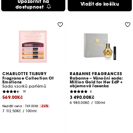
Upozornit na
Vložit do košíku
dostupnost
CHARLOTTE TILBURY
RABANNE FRAGRANCES
Fragrance Collection Of
Rabanne – Vánoční sada:
Emotions
Million Gold for Her EdP +
objemová řasenka
Sada vzorků parfémů
19
4
569.00Kč
3 490.00Kč
6 980.00Kč
/
100ml
Nejnižší cena : 769.00Kč
-26%
7 112.50Kč
/
100ml