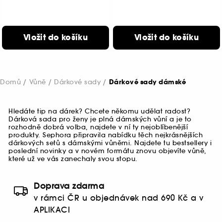
Vložit do košíku
Vložit do košíku
Domů
Vůně
Dárkové sady
Dárkové sady dámské
Hledáte tip na dárek? Chcete někomu udělat radost?
Dárková sada pro ženy je plná dámských vůní a je to
rozhodně dobrá volba, najdete v ní ty nejoblíbenější
produkty. Sephora připravila nabídku těch nejkrásnějších
dárkových setů s dámskými vůněmi. Najdete tu bestsellery i
poslední novinky a v novém formátu znovu objevíte vůně,
které už ve vás zanechaly svou stopu.
Doprava zdarma
v rámci ČR u objednávek nad 690 Kč a v
APLIKACI