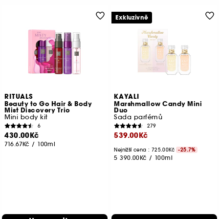
Exkluzivně
RITUALS
KAYALI
Beauty to Go Hair & Body
Marshmallow Candy Mini
Mist Discovery Trio
Duo
Mini body kit
Sada parfémů
6
279
430.00Kč
539.00Kč
716.67Kč
/
100ml
Nejnižší cena : 725.00Kč
-25.7%
5 390.00Kč
/
100ml