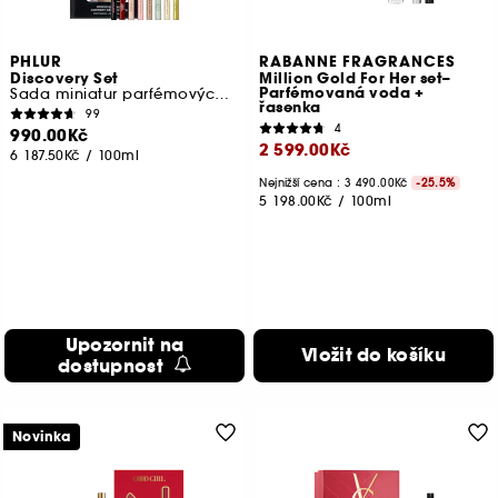
PHLUR
RABANNE FRAGRANCES
Discovery Set
Million Gold For Her set–
Parfémovaná voda +
Sada miniatur parfémových vod v cestovním balení
řasenka
99
4
990.00Kč
2 599.00Kč
6 187.50Kč
/
100ml
Nejnižší cena : 3 490.00Kč
-25.5%
5 198.00Kč
/
100ml
Upozornit na
Vložit do košíku
dostupnost
Novinka