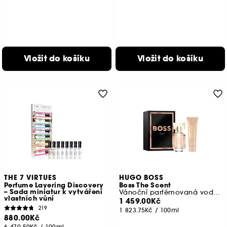
Vložit do košíku
Vložit do košíku
THE 7 VIRTUES
HUGO BOSS
Perfume Layering Discovery
Boss The Scent
– Sada miniatur k vytváření
Vánoční parfémovaná voda & tělové mléko pro ni
vlastních vůní
1 459.00Kč
219
1 823.75Kč
/
100ml
880.00Kč
6 470.59Kč
/
100ml