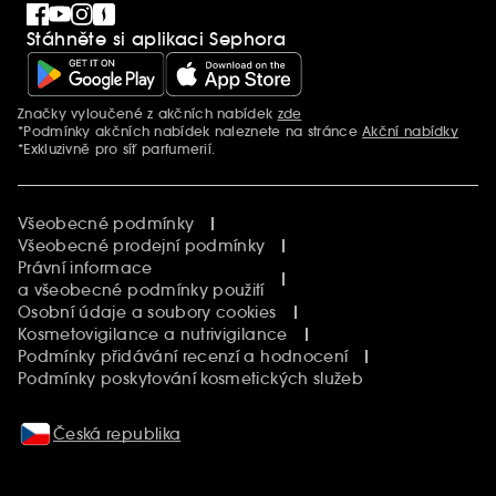
Singles´ Day
Stáhněte si aplikaci Sephora
Black Friday
Cyber Monday
Vánoce
Značky vyloučené z akčních nabídek
zde
Další informace
*Podmínky akčních nabídek naleznete na stránce
Akční nabídky
*Exkluzivně pro síť parfumerií.
Všeobecné podmínky
Všeobecné prodejní podmínky
Právní informace
a všeobecné podmínky použití
Osobní údaje a soubory cookies
Kosmetovigilance a nutrivigilance
Podmínky přidávání recenzí a hodnocení
Podmínky poskytování kosmetických služeb
Česká republika