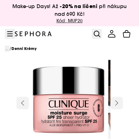
Přejít na menu
Přejít na hlavní obsah
Přejít na zápatí
-20% na líčení
Make-up Days! Až
při nákupu
nad 690 Kč!
Kód: MUP20
/
...
Denní Krémy