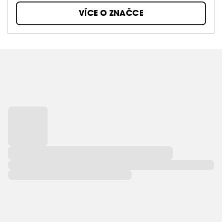
3. hydratace.
VÍCE O ZNAČCE
3 produkty. 3 minuty. Dvakrát
denně. Nic jednoduššího.