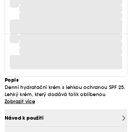
Popis
Denní hydratační krém s lehkou ochranou SPF 25.
Lehký krém, který dodává tolik oblíbenou
hydrataci Moisture Surge™ s přidanou ochranou
Zobrazit více
proti slunci bez šedého oparu, a to i pro tmavší
pleť.
Vzdušná šlehačková textura krému pro průhledný
Návod k použití
vzhled na všech tónech pleti s ultra lehkým
hydratačním pocitem.