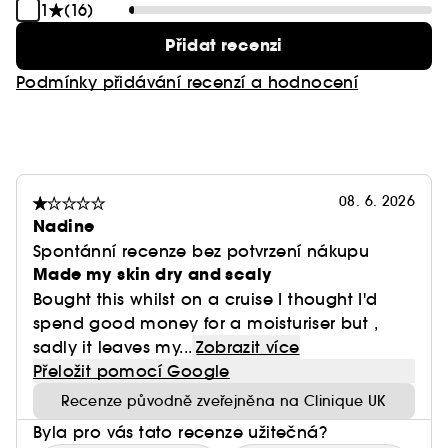
1
(16)
Přidat recenzi
Podmínky přidávání recenzí a hodnocení
08. 6. 2026
Nadine
Spontánní recenze bez potvrzení nákupu
Made my skin dry and scaly
Bought this whilst on a cruise I thought I'd
spend good money for a moisturiser but ,
sadly it leaves my...
Zobrazit více
Přeložit pomocí Google
Recenze původně zveřejněna na Clinique UK
Byla pro vás tato recenze užitečná?