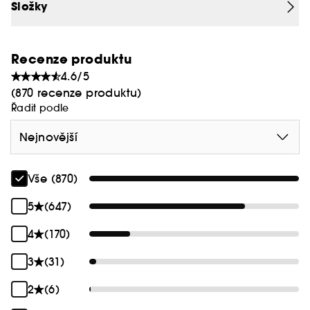
Složky
Recenze produktu
4.6/5
(870 recenze produktu)
Řadit podle
Nejnovější
Vše (870)
5
(647)
4
(170)
3
(31)
2
(6)