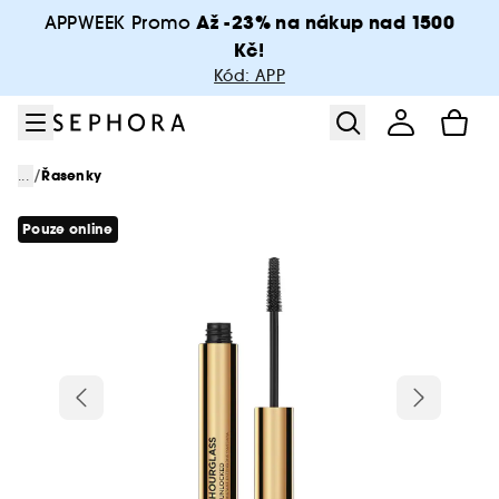
Přejít na menu
Přejít na hlavní obsah
Přejít na zápatí
Až -23% na nákup nad 1500
APPWEEK Promo
Kč!
Kód: APP
/
...
Řasenky
Pouze online