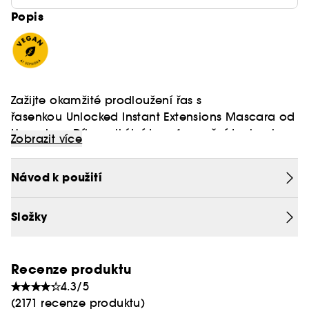
Popis
Zažijte okamžité prodloužení řas s
řasenkou Unlocked Instant Extensions Mascara od
Hourglass. Díky unikátní transformační technologii
Zobrazit více
kartáčku, který nanáší produkt od kořínků po
konečky a dodává jim protáhlý a plný tvar.
Návod k použití
Proč to milujeme:
Složky
Okamžité prodloužení řas
Intenzivní délka, natočení a fixace
Nerozmazává se
Recenze produktu
Vegan :
Snadno se odličuje za pomoci vlažné vody
Produkty bez složek živočišného původu.
4.3/5
Veganské složení
(2171 recenze produktu)