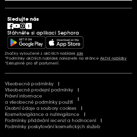
Mezinárodní stránky
SEPHORiA
PRO Team
Clean At Sephora
Sledujte nás
Blog Sephora
Singles´ Day
Stáhněte si aplikaci Sephora
Black Friday
Cyber Monday
Vánoce
Značky vyloučené z akčních nabídek
zde
Další informace
*Podmínky akčních nabídek naleznete na stránce
Akční nabídky
*Exkluzivně pro síť parfumerií.
Všeobecné podmínky
Všeobecné prodejní podmínky
Právní informace
a všeobecné podmínky použití
Osobní údaje a soubory cookies
Kosmetovigilance a nutrivigilance
Podmínky přidávání recenzí a hodnocení
Podmínky poskytování kosmetických služeb