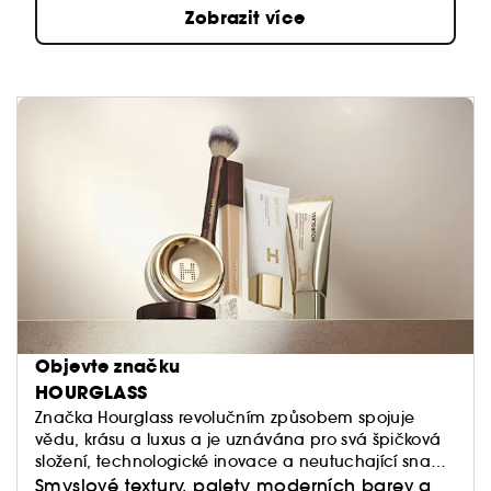
Zobrazit více
Objevte značku
HOURGLASS
Značka Hourglass revolučním způsobem spojuje
vědu, krásu a luxus a je uznávána pro svá špičková
složení, technologické inovace a neutuchající snahu
o nalézání svých nových podob.
Smyslové textury, palety moderních barev a