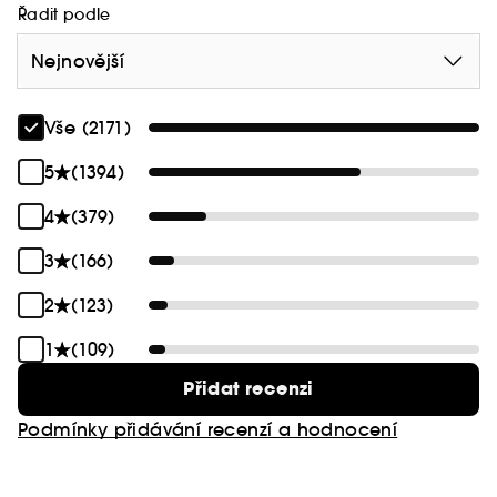
Řadit podle
Nejnovější
Vše (2171)
5
(1394)
4
(379)
3
(166)
2
(123)
1
(109)
Přidat recenzi
Podmínky přidávání recenzí a hodnocení