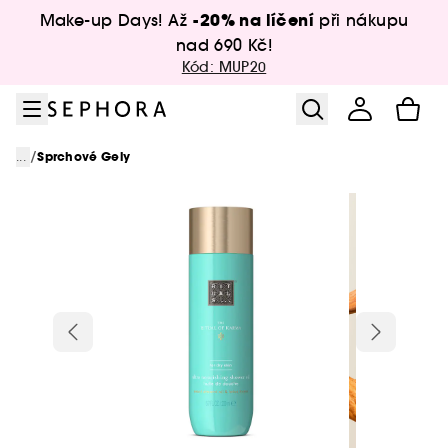
Přejít na menu
Přejít na hlavní obsah
Přejít na zápatí
-20% na líčení
Make-up Days! Až
při nákupu
nad 690 Kč!
Kód: MUP20
/
...
Sprchové Gely