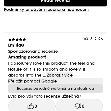
Přidat recenzi
Podmínky přidávání recenzí a hodnocení
03. 5. 2026
EmiliaG
Sponozorovaná recenze
Amazing product!
I absolutely love this product, the feel and
texture of it is so smooth and lovely, it
absorbs into the ...
Zobrazit více
Přeložit pomocí Google
Recenze původně zveřejněna na rituals_eu
Byla pro vás tato recenze užitečná?
0
0