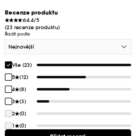
kontaktu s vodou se olej promění v hedvábnou
Recenze produktu
pěnu pro jemnou, hebkou a nádherně
4.4/5
provoněnou pokožku.
(23 recenze produktu)
Řadit podle
Nejnovější
Vše (23)
5
(12)
4
(8)
3
(3)
2
(0)
1
(0)