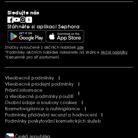
SEPHORiA
PRO Team
Clean At Sephora
Sledujte nás
Blog Sephora
Singles´ Day
Stáhněte si aplikaci Sephora
Black Friday
Cyber Monday
Vánoce
Značky vyloučené z akčních nabídek
zde
Další informace
*Podmínky akčních nabídek naleznete na stránce
Akční nabídky
*Exkluzivně pro síť parfumerií.
Všeobecné podmínky
Všeobecné prodejní podmínky
Právní informace
a všeobecné podmínky použití
Osobní údaje a soubory cookies
Kosmetovigilance a nutrivigilance
Podmínky přidávání recenzí a hodnocení
Podmínky poskytování kosmetických služeb
Česká republika