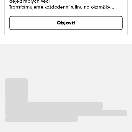
děje z malých věcí.
Transformujeme každodenní rutinu na okamžiky
čistého potěšení s krásnými smyslnými produkty.
Naším hlavním cílem je poskytnout každému člověku
Objevit
dotek luxusu.