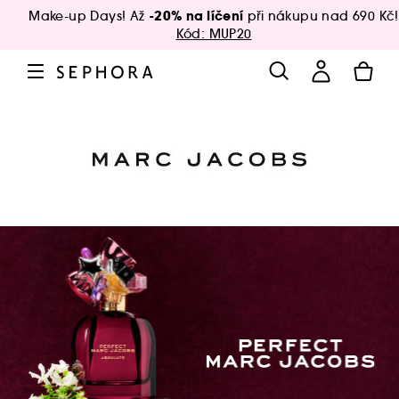
-20% na líčení
Make-up Days! Až
při nákupu nad 690 Kč!
Kód: MUP20