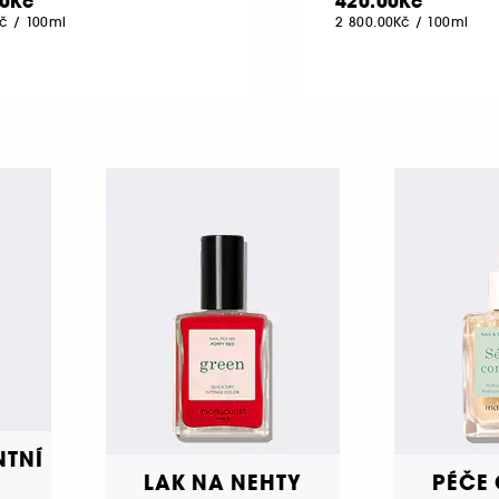
00Kč
420.00Kč
Kč
/
100ml
2 800.00Kč
/
100ml
NTNÍ
LAK NA NEHTY
PÉČE 