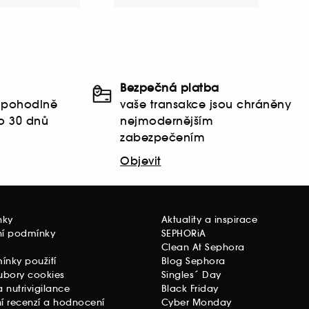
Bezpečná platba
t pohodlně
vaše transakce jsou chráněny
o 30 dnů
nejmodernějším
zabezpečením
Objevit
nky
Aktuality a inspirace
ní podmínky
SEPHORiA
Clean At Sephora
nky použití
Blog Sephora
ubory cookies
Singles´ Day
 nutrivigilance
Black Friday
í recenzí a hodnocení
Cyber Monday