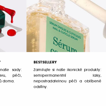
Y
BESTSELLERY
naše sady:
Zamilujte si naše ikonické produkty:
avu, péči,
semipermanentní laky,
tů doma.
nepostradatelnou péči a oblíbené
odstíny.