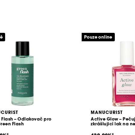
ně
Pouze online
CURIST
MANUCURIST
 Flash – Odlakovač pro
Active Glow – Pečuj
Green Flash
zkrášlujicí lak na n