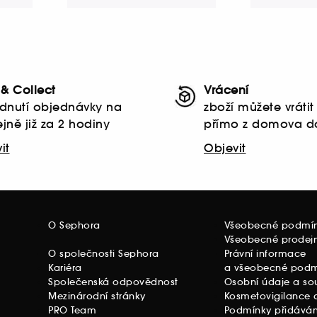
 & Collect
Vrácení
dnutí objednávky na
zboží můžete vráti
jně již za 2 hodiny
přímo z domova d
it
Objevit
O Sephora
Všeobecné podmí
Všeobecné prodej
O společnosti Sephora
Právní informace
Kariéra
a všeobecné podmí
Společenská odpovědnost
Osobní údaje a so
Mezinárodní stránky
Kosmetovigilance a
PRO Team
Podmínky přidáván