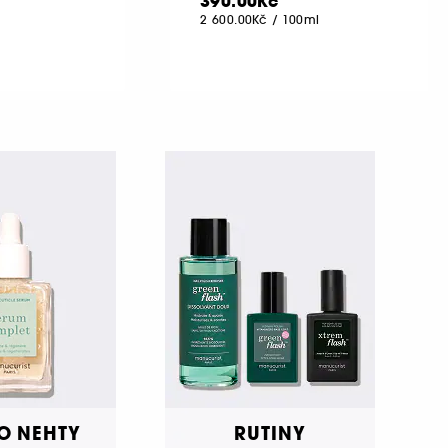
390.00Kč
2 600.00Kč
/
100ml
O NEHTY
RUTINY