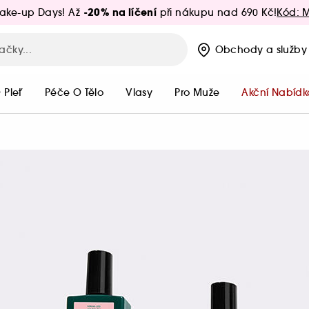
-20% na líčení
ake-up Days! Až
při nákupu nad 690 Kč!
Kód: 
Obchody
a služby
 Pleť
Péče O Tělo
Vlasy
Pro Muže
Akční Nabídk