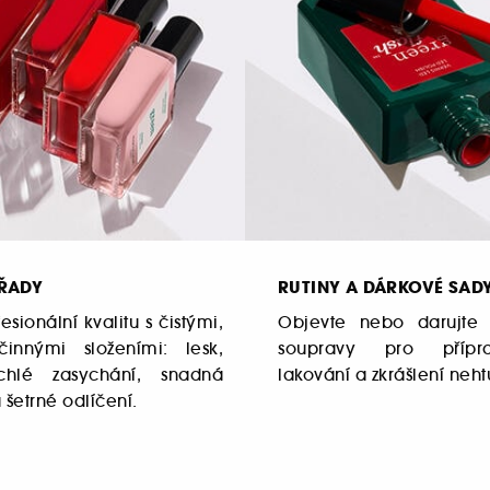
 ŘADY
RUTINY A DÁRKOVÉ SAD
esionální kvalitu s čistými,
Objevte nebo darujte 
innými složeními: lesk,
soupravy pro přípr
ychlé zasychání, snadná
lakování a zkrášlení neh
 šetrné odlíčení.