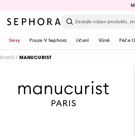
M
Slevy
Pouze V Sephora
Líčení
Vůně
Péče O
MANUCURIST
Domů