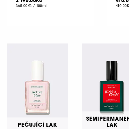
2 190.00Kč
410.
365.00Kč
/
100ml
410.00
SEMIPERMANE
PEČUJÍCÍ LAK
LAK