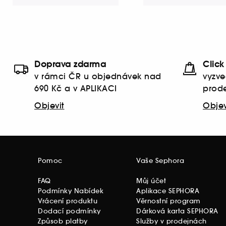
Doprava zdarma
Click
v rámci ČR u objednávek nad
vyzve
690 Kč a v APLIKACI
prode
Objevit
Objev
Pomoc
Vaše Sephora
FAQ
Můj účet
Podmínky Nabídek
Aplikace SEPHORA
Vrácení produktu
Věrnostní program
Dodací podmínky
Dárková karta SEPHORA
Způsob platby
Služby v prodejnách