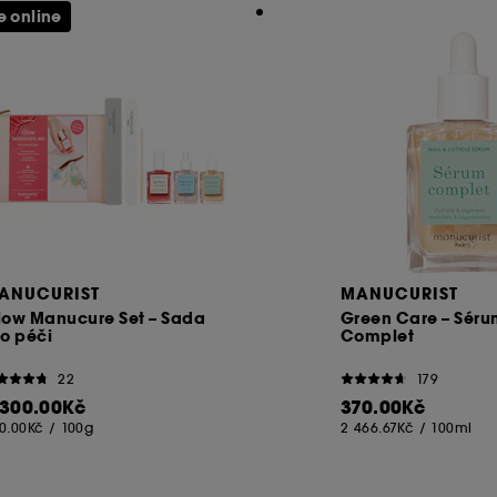
e online
ANUCURIST
MANUCURIST
low Manucure Set – Sada
Green Care – Sér
o péči
Complet
22
179
 300.00Kč
370.00Kč
0.00Kč
/
100g
2 466.67Kč
/
100ml