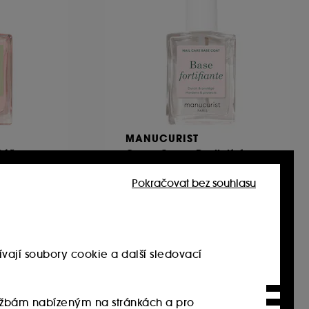
MANUCURIST
 Péče o
Green Care – Posilující
báze na nehty
Pokračovat bez souhlasu
58
390.00Kč
2 600.00Kč
/
100ml
vají soubory cookie a další sledovací
Pouze online
službám nabízeným na stránkách a pro