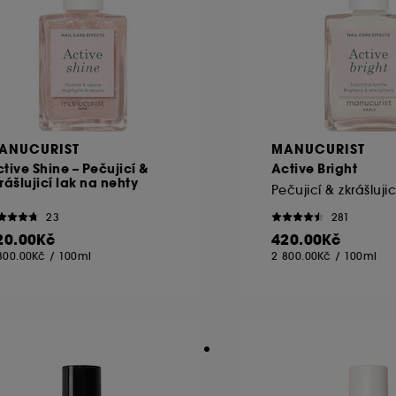
ANUCURIST
MANUCURIST
tive Shine – Pečujicí &
Active Bright
rášlujicí lak na nehty
23
281
20.00Kč
420.00Kč
800.00Kč
/
100ml
2 800.00Kč
/
100ml