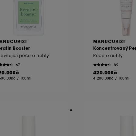
ANUCURIST
MANUCURIST
ratin Booster
Koncentrovaný Per
evňující péče o nehty
Péče o nehty
67
89
90.00Kč
420.00Kč
600.00Kč
/
100ml
4 200.00Kč
/
100ml