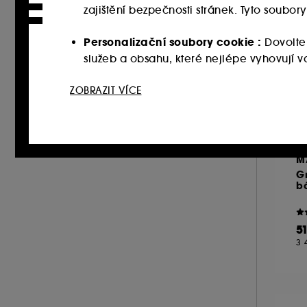
zajištění bezpečnosti stránek. Tyto soubo
Personalizační soubory cookie :
Dovolte
služeb a obsahu, které nejlépe vyhovují
Sociální sítě a reklamní soubory cookie 
ZOBRAZIT VÍCE
webových stránkách třetích stran a sociální
vašich interakcí.
Soubory cookie pro měření návštěvnosti
M
zlepšit jeho výkon.
G
bá
Ukládání a čtení netechnických souborů cook
tlačítka níže "Upravit nastavení" nebo zvolit
5
souborech cookies, klikněte
zde
.
3 