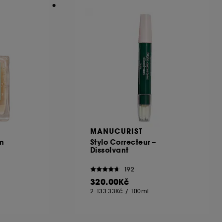
MANUCURIST
um
Stylo Correcteur –
Dissolvant
192
320.00Kč
2 133.33Kč
/
100ml