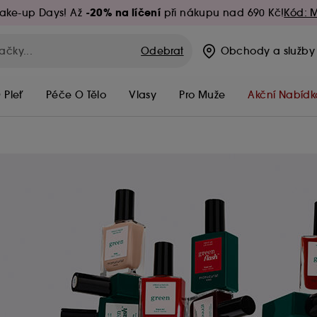
-20% na líčení
ake-up Days! Až
při nákupu nad 690 Kč!
Kód: 
Odebrat
Obchody
a služby
 Pleť
Péče O Tělo
Vlasy
Pro Muže
Akční Nabídk