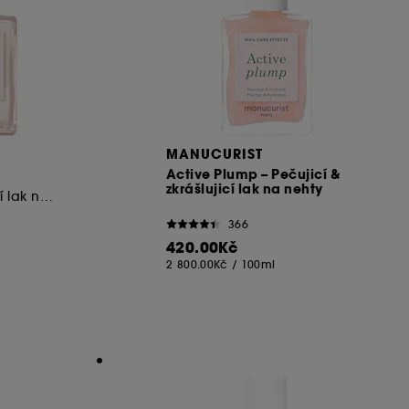
MANUCURIST
Active Plump – Pečujicí &
zkrášlujicí lak na nehty
Pečujicí & zkrášlujicí lak na nehty
366
420.00Kč
2 800.00Kč
/
100ml