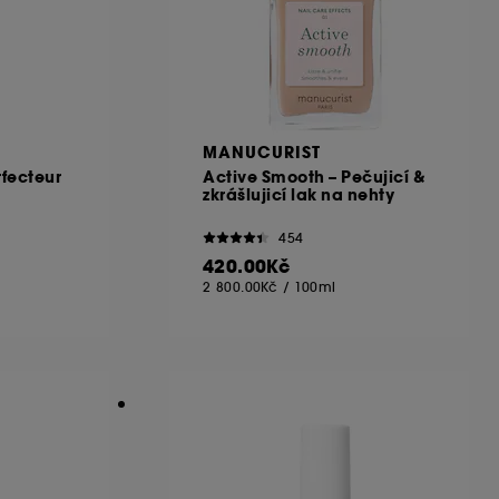
MANUCURIST
fecteur
Active Smooth – Pečujicí &
zkrášlujicí lak na nehty
454
420.00Kč
2 800.00Kč
/
100ml