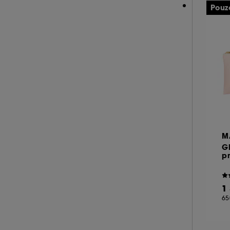
Pouz
M
G
pr
1
65