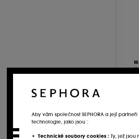
M
G
n
3
2 
Aby vám společnost SEPHORA a její partneři 
technologie, jako jsou :
Technické soubory cookies :
Ty, jež jso