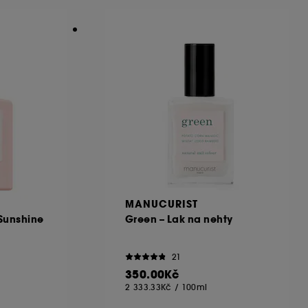
MANUCURIST
 Sunshine
Green – Lak na nehty
21
350.00Kč
2 333.33Kč
/
100ml