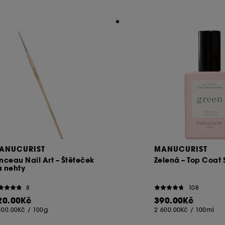
ANUCURIST
MANUCURIST
nceau Nail Art – Štěteček
Zelená – Top Coat
a nehty
8
108
20.00Kč
390.00Kč
100.00Kč
/
100g
2 600.00Kč
/
100ml