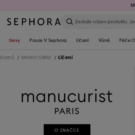
M
Slevy
Pouze V Sephora
Líčení
Vůně
Péče O
Líčení
Domů
MANUCURIST
O ZNAČCE