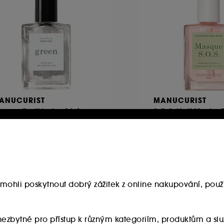
ANUCURIST
MANUCURIST
reen – Podkladová báze
S.O.S. Nail Mask –
a nehty
nehty
48
145
10.00Kč
390.00Kč
066.67Kč
/
100ml
2 600.00Kč
/
100ml
mohli poskytnout dobrý zážitek z online nakupování, použí
u nezbytné pro přístup k různým kategoriím, produktům a 