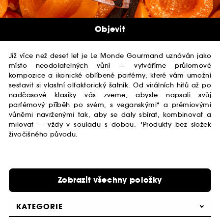
Objevit
Již více než deset let je Le Monde Gourmand uznáván jako
místo neodolatelných vůní — vytváříme průlomové
kompozice a ikonické oblíbené parfémy, které vám umožní
sestavit si vlastní olfaktorický šatník. Od virálních hitů až po
nadčasové klasiky vás zveme, abyste napsali svůj
parfémový příběh po svém, s veganskými* a prémiovými
vůněmi navrženými tak, aby se daly sbírat, kombinovat a
milovat — vždy v souladu s dobou. *Produkty bez složek
živočišného původu.
Zobrazit všechny položky
KATEGORIE