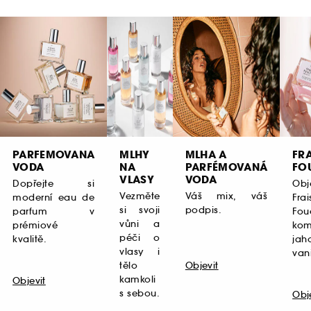
PARFEMOVANA
MLHY
MLHA A
FRA
VODA
NA
PARFÉMOVANÁ
FO
VLASY
VODA
Dopřejte si
Obj
Vezměte
Váš mix, váš
moderní eau de
Frai
si svoji
podpis.
parfum v
Fou
vůni a
prémiové
kom
péči o
kvalitě.
ja
vlasy i
vani
tělo
Objevit
kamkoli
Objevit
s sebou.
Obj