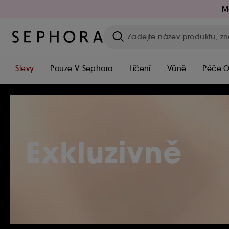
M
Slevy
Pouze V Sephora
Líčení
Vůně
Péče O
Exkluzivně