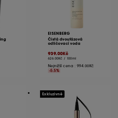
EISENBERG
ing
Čistá dvoufázová
odličovací voda
939.00Kč
626.00Kč
/
100ml
Nejnižší cena :
994.00Kč
-5.5%
Exkluzivně