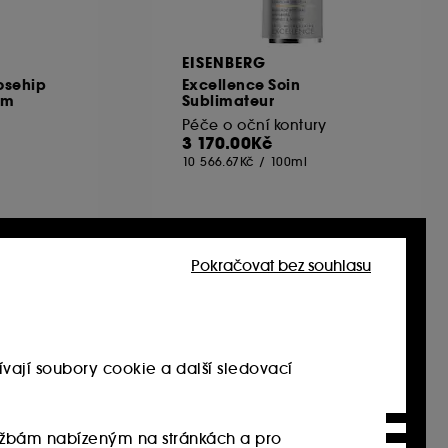
EISENBERG
osehip
Excellence Soin
am
Sublimateur
Péče o oční kontury
3 170.00Kč
10 566.67Kč
/
100ml
Pokračovat bez souhlasu
Exkluzivně
vají soubory cookie a další sledovací
službám nabízeným na stránkách a pro