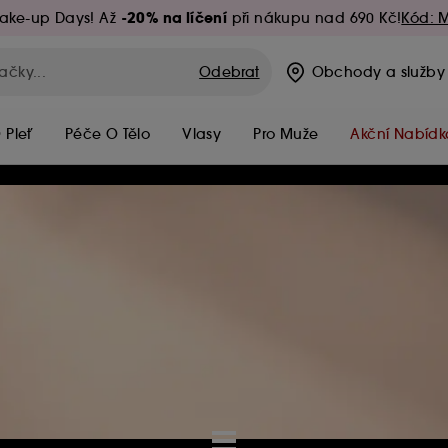
-20% na líčení
ake-up Days! Až
při nákupu nad 690 Kč!
Kód: 
Odebrat
Obchody
a služby
 Pleť
Péče O Tělo
Vlasy
Pro Muže
Akční Nabídk