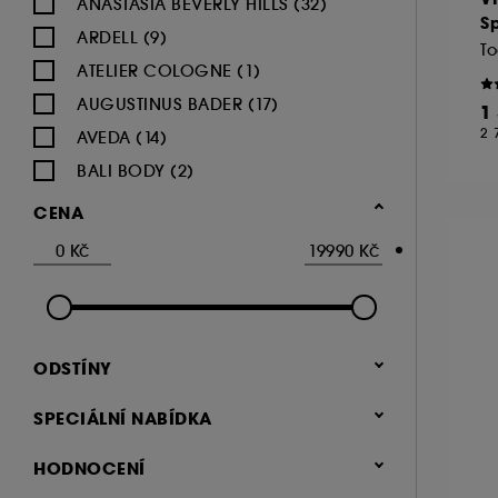
ANASTASIA BEVERLY HILLS (32)
S
ARDELL (9)
To
ATELIER COLOGNE (1)
AUGUSTINUS BADER (17)
1
2 
AVEDA (14)
BALI BODY (2)
BENEFIT COSMETICS (57)
CENA
BRIOGEO (11)
BYOMA (15)
COCO & EVE (2)
COLOR WOW (14)
ODSTÍNY
DR.JART+ (3)
DR IRENA ERIS (16)
SPECIÁLNÍ NABÍDKA
DRUNK ELEPHANT (25)
Exkluzivně (631)
HODNOCENÍ
EGYPTIAN MAGIC (1)
Clean at Sephora (162)