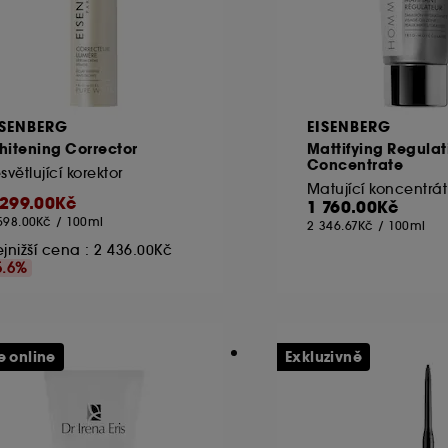
ISENBERG
EISENBERG
hitening Corrector
Mattifying Regulat
Concentrate
světlující korektor
Matující koncentrát
 299.00Kč
1 760.00Kč
598.00Kč
/
100ml
2 346.67Kč
/
100ml
jnižší cena :
2 436.00Kč
5.6%
e online
Exkluzivně