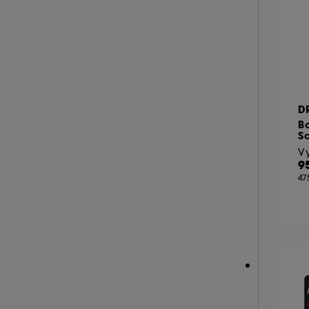
REN CLEAN SKINCARE (3)
RESPIRE (3)
SEASONLY (18)
SEPHORA FAVORITES (1)
SERGE LUTENS (11)
D
ST TROPEZ (3)
B
SUMMER FRIDAYS (6)
Sc
Vy
SUPERGOOP! (6)
9
TAN LUXE (6)
47
TARTE (27)
THE 7 VIRTUES (5)
THE INKEY LIST (18)
THE ORDINARY (28)
TOO FACED (24)
ULTRA VIOLETTE (2)