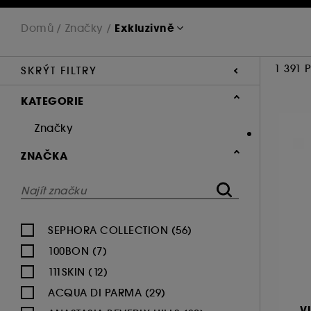
Exkluzivně
Domů
Značky
1 391 
SKRÝT FILTRY
KATEGORIE
Značky
ZNAČKA
SEPHORA COLLECTION (56)
100BON (7)
111SKIN (12)
ACQUA DI PARMA (29)
V