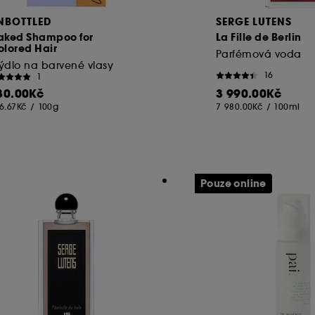
NBOTTLED
SERGE LUTENS
aked Shampoo for
La Fille de Berlin
olored Hair
Parfémová voda
ýdlo na barvené vlasy
16
1
80.00Kč
3 990.00Kč
6.67Kč
/
100g
7 980.00Kč
/
100ml
Pouze online