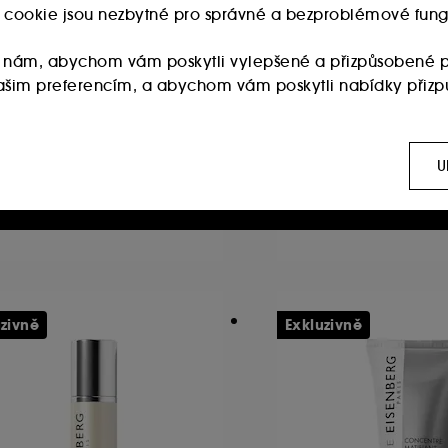
ry cookie jsou nezbytné pro správné a bezproblémové fung
 nám, abychom vám poskytli vylepšené a přizpůsobené p
 vašim preferencím, a abychom vám poskytli nabídky přiz
R IRENA ERIS
ACQUA DI PARM
dy Art Light Moisturizing
Signatures of the 
:
Používají se k zobrazení obsahu, který by se vám mohl líb
Nourishing Body Milk
Sandalo
ch sítích, to vše na základě stránek, které jste si prohlížel
ydratační mléko
U
1
78
20.00Kč
6 330.00Kč
0.00Kč
/
100ml
6 330.00Kč
/
100ml
 :
Umožňují nám sestavovat statistiky o počtu návštěvníků a
ies vyžaduje váš souhlas. Své volby týkající se používán
 možnost "Přijmout vše". Svůj souhlas můžete kdykoli odvola
uzivně
Exkluzivně