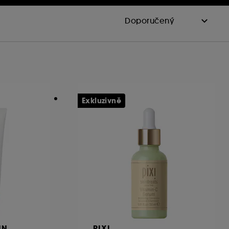
Exkluzivně
IN
PIXI