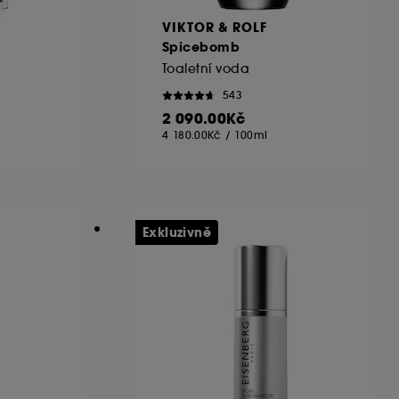
VIKTOR & ROLF
Spicebomb
Toaletní voda
543
2 090.00Kč
4 180.00Kč
/
100ml
Exkluzivně