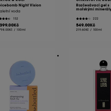
picebomb Night Vision
Rozčesávací gel s
mořskými minerál
aletní voda
152
222
 399.00Kč
549.00Kč
798.00Kč
/
100ml
219.60Kč
/
100ml