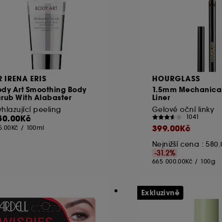
R IRENA ERIS
HOURGLASS
ody Art Smoothing Body
1.5mm Mechanical
rub With Alabaster
Liner
hlazující peeling
Gelové oční linky
50.00Kč
1041
399.00Kč
5.00Kč
/
100ml
Nejnižší cena :
580.
-31.2%
665 000.00Kč
/
100g
Exkluzivně