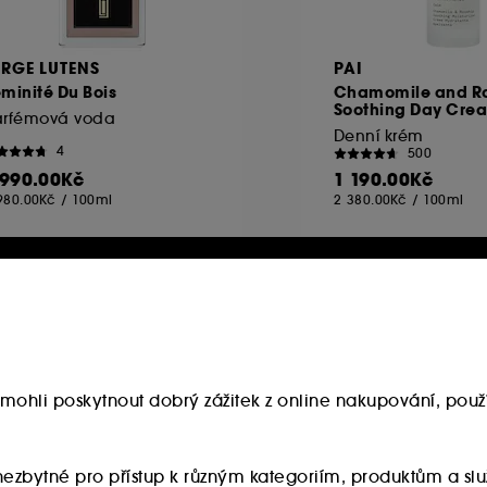
ERGE LUTENS
PAI
minité Du Bois
Chamomile and R
Soothing Day Cre
arfémová voda
Denní krém
4
500
 990.00Kč
1 190.00Kč
980.00Kč
/
100ml
2 380.00Kč
/
100ml
e online
mohli poskytnout dobrý zážitek z online nakupování, použí
u nezbytné pro přístup k různým kategoriím, produktům a 