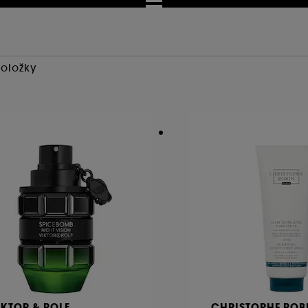
Položky
IKTOR & ROLF
CHRISTOPHE ROB