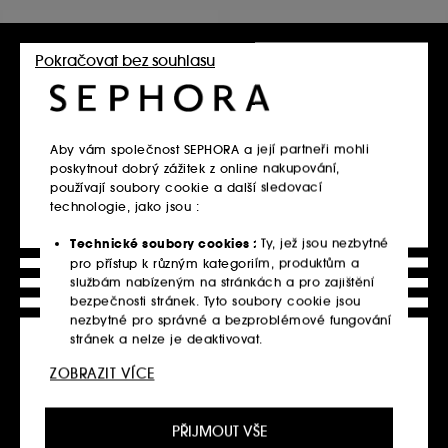
Pokračovat bez souhlasu
Aby vám společnost SEPHORA a její partneři mohli
poskytnout dobrý zážitek z online nakupování,
používají soubory cookie a další sledovací
LANCASTER
LANCASTER
technologie, jako jsou :
SUN BEAUTY
SUN BEAUTY
Opalovací krém ve spreji SPF 50
Opalovací krém SPF 30
Technické soubory cookies :
Ty, jež jsou nezbytné
2
1
1 070.00Kč
1 120.00Kč
pro přístup k různým kategoriím, produktům a
713.33Kč
/
100ml
560.00Kč
/
100ml
službám nabízeným na stránkách a pro zajištění
bezpečnosti stránek. Tyto soubory cookie jsou
nezbytné pro správné a bezproblémové fungování
stránek a nelze je deaktivovat.
Vložit do košíku
Vložit do košíku
ZOBRAZIT VÍCE
Personalizační soubory cookie :
Dovolte nám,
abychom vám poskytli vylepšené a přizpůsobené
prostředí webu doporučením produktů, služeb a
PŘIJMOUT VŠE
obsahu, které nejlépe vyhovují vašim preferencím,