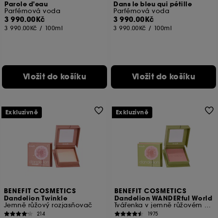
Parole d'eau
Dans le bleu qui pétille
Parfémová voda
Parfémová voda
3 990.00Kč
3 990.00Kč
3 990.00Kč
/
100ml
3 990.00Kč
/
100ml
Vložit do košíku
Vložit do košíku
Exkluzivně
Exkluzivně
BENEFIT COSMETICS
BENEFIT COSMETICS
Dandelion Twinkle
Dandelion WANDERful World
Jemně růžový rozjasňovač
Tvářenka v jemně růžovém odstínu
214
1975