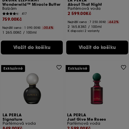
DRUNK ELEPHANT
LA PERLA
Wonderwild™ Miracle Butter
About That Night
Balzám
Parfémová voda
2 599.00Kč
417
759.00Kč
Nejnižší cena :
7 250.00Kč
-64.2%
2 165.83Kč
/
100ml
Nejnižší cena :
1 090.00Kč
-30.4%
K dispozici 2 varianty
1 265.00Kč
/
100ml
Vložit do košíku
Vložit do košíku
Exkluzivně
Exkluzivně
LA PERLA
LA PERLA
Signature
Just Give Me Roses
Parfémová voda
Parfémová voda
849.00Kč
2 599.00Kč