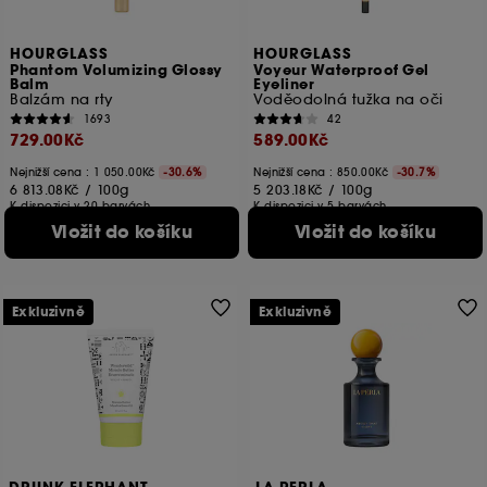
HOURGLASS
HOURGLASS
Phantom Volumizing Glossy
Voyeur Waterproof Gel
Balm
Eyeliner
Balzám na rty
Voděodolná tužka na oči
1693
42
729.00Kč
589.00Kč
Nejnižší cena :
1 050.00Kč
-30.6%
Nejnižší cena :
850.00Kč
-30.7%
6 813.08Kč
/
100g
5 203.18Kč
/
100g
K dispozici v 20 barvách
K dispozici v 5 barvách
Vložit do košíku
Vložit do košíku
Exkluzivně
Exkluzivně