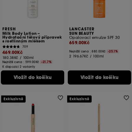
FRESH
LANCASTER
Milk Body Lotion –
SUN BEAUTY
Hydratační tělový přípravek
Opalovací emulze SPF 30
s rostlinným mlékem
659.00Kč
709
469.00Kč
Nejnižší cena :
880.00Kč
-25.1%
2 196.67Kč
/
100ml
180.38Kč
/
100ml
Nejnižší cena :
599.00Kč
-21.7%
K dispozici 2 varianty
Vložit do košíku
Vložit do košíku
Exkluzivně
Exkluzivně