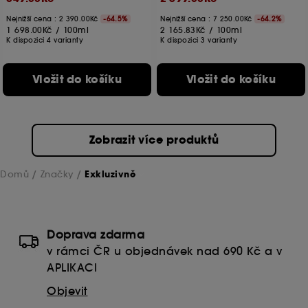
Nejnižší cena :
2 390.00Kč
-64.5%
Nejnižší cena :
7 250.00Kč
-64.2%
1 698.00Kč
/
100ml
2 165.83Kč
/
100ml
K dispozici 4 varianty
K dispozici 3 varianty
Vložit do košíku
Vložit do košíku
Zobrazit více produktů
Domů
Značky
Exkluzivně
Doprava zdarma
v rámci ČR u objednávek nad 690 Kč a v
APLIKACI
Objevit