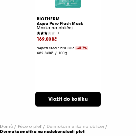
BIOTHERM
Aqua Pure Flash Mask
Maska na obličej
1
169.00Kč
Nejnižší cena : 290.00Kč
-41.7%
482.86Kč
/
100g
Vložit do košíku
Domů
Péče o pleť
Dermokosmetika na obličej
Dermokosmetika na nedokonalosti pleti