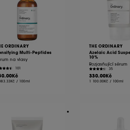
HE ORDINARY
THE ORDINARY
nsifying Multi-Peptides
Azelaic Acid Susp
10%
rum na vlasy
Rozjasňující sérum
101
35
50.00Kč
330.00Kč
083.33Kč
/
100ml
1 100.00Kč
/
100ml