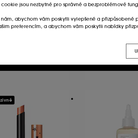
ry cookie jsou nezbytné pro správné a bezproblémové fung
 nám, abychom vám poskytli vylepšené a přizpůsobené p
 vašim preferencím, a abychom vám poskytli nabídky přiz
AN LUXE
TAN LUXE
lf Tan Mousse
Self Tan Water
:
Používají se k zobrazení obsahu, který by se vám mohl líb
amoopalovací pěna
Samoopalovací spr
ch sítích, to vše na základě stránek, které jste si prohlížel
U
49
56
 180.00Kč
1 090.00Kč
0.00Kč
/
100ml
545.00Kč
/
100ml
 :
Umožňují nám sestavovat statistiky o počtu návštěvníků a
ies vyžaduje váš souhlas. Své volby týkající se používán
 možnost "Přijmout vše". Svůj souhlas můžete kdykoli odvola
uzivně