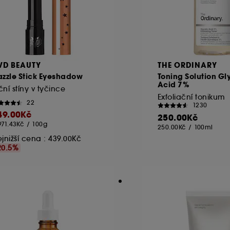
VD BEAUTY
THE ORDINARY
azzle Stick Eyeshadow
Toning Solution Gl
Acid 7%
ní stíny v tyčince
Exfoliační tonikum
22
1230
49.00Kč
250.00Kč
971.43Kč
/
100g
250.00Kč
/
100ml
jnižší cena :
439.00Kč
20.5%