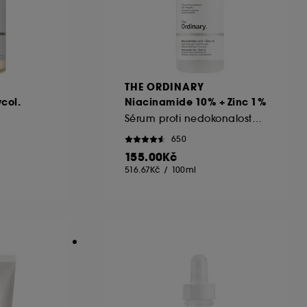
THE ORDINARY
ycol.
Niacinamide 10% + Zinc 1%
Sérum proti nedokonalostem
650
155.00Kč
516.67Kč
/
100ml