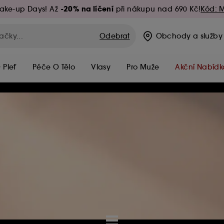
-20% na líčení
ake-up Days! Až
při nákupu nad 690 Kč!
Kód: 
Odebrat
Obchody
a služby
 Pleť
Péče O Tělo
Vlasy
Pro Muže
Akční Nabídk