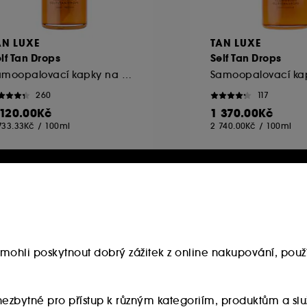
AN LUXE
TAN LUXE
lf Tan Drops
Self Tan Drops
Samoopalovací kapky na obličej
260
117
 120.00Kč
1 370.00Kč
733.33Kč
/
100ml
2 740.00Kč
/
100ml
mohli poskytnout dobrý zážitek z online nakupování, použí
u nezbytné pro přístup k různým kategoriím, produktům a 