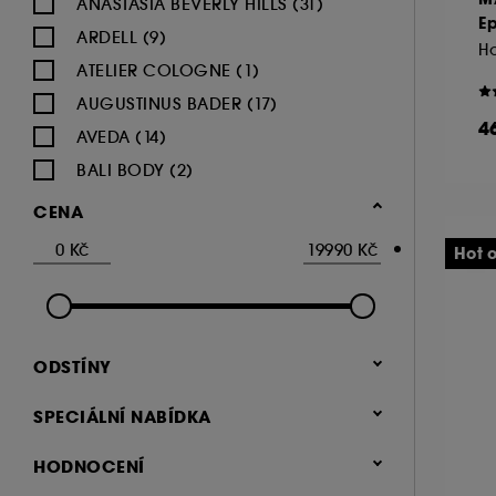
ANASTASIA BEVERLY HILLS (31)
Ep
ARDELL (9)
ATELIER COLOGNE (1)
AUGUSTINUS BADER (17)
4
AVEDA (14)
BALI BODY (2)
BENEFIT COSMETICS (57)
CENA
BRIOGEO (11)
Hot o
BYOMA (15)
COCO & EVE (2)
COLOR WOW (14)
ODSTÍNY
DR.JART+ (3)
DR IRENA ERIS (16)
SPECIÁLNÍ NABÍDKA
DRUNK ELEPHANT (25)
Exkluzivně (631)
HODNOCENÍ
EGYPTIAN MAGIC (1)
Clean at Sephora (162)