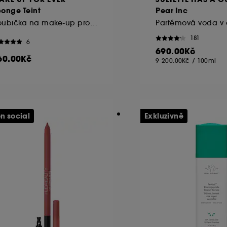
onge Teint
Pear Inc
Houbička na make-up pro postupné krytí
181
6
690.00Kč
60.00Kč
9 200.00Kč
/
100ml
n social
Exkluzivně