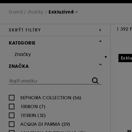
Exkluzivně
Domů
Značky
1 392 
SKRÝT FILTRY
KATEGORIE
Značky
Exkl
ZNAČKA
SEPHORA COLLECTION (56)
100BON (7)
111SKIN (12)
ACQUA DI PARMA (29)
M