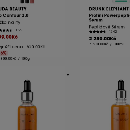
UDA BEAUTY
DRUNK ELEPHANT
p Contour 2.0
Protini Powerpepti
Serum
žka na rty
Peptidové Sérum
356
1242
59.00Kč
2 250.00Kč
7 500.00Kč
/
100ml
jnižší cena : 620.00Kč
26%
 800.00Kč
/
100g