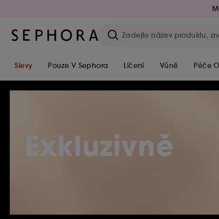
M
Slevy
Pouze V Sephora
Líčení
Vůně
Péče O
Exkluzivně