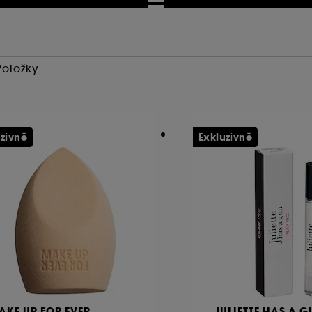
Položky
uzivně
Exkluzivně
AKE UP FOR EVER
JULIETTE HAS A 