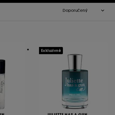
Exkluzivně
GUN
JULIETTE HAS A GUN