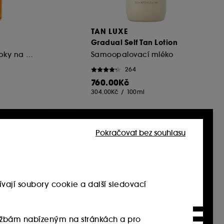
TAN LUXE
Gradual Self Tan Lotion
Samoopalovací kapky na tělo
Samoopalovací mléko
264
760.00Kč
304.00Kč
/
100ml
Pokračovat bez souhlasu
Exkluzivně
vají soubory cookie a další sledovací
službám nabízeným na stránkách a pro