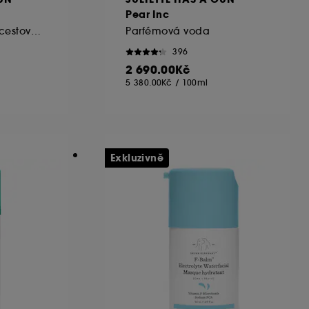
Pear Inc
Parfémová voda v cestovním balení
Parfémová voda
396
2 690.00Kč
5 380.00Kč
/
100ml
Exkluzivně