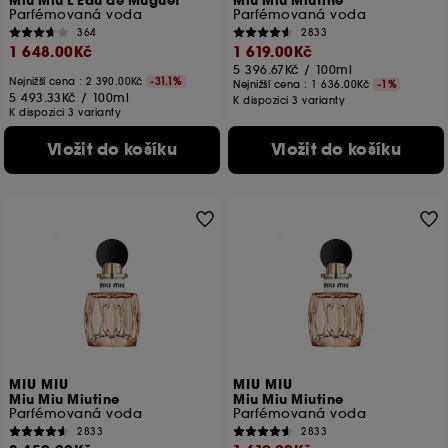
Miu Miu L'Eau de Muguet
Miu Miu Miutine
Parfémovaná voda
Parfémovaná voda
364
2833
1 648.00Kč
1 619.00Kč
5 396.67Kč
/
100ml
Nejnižší cena :
2 390.00Kč
-31.1%
Nejnižší cena :
1 636.00Kč
-1%
5 493.33Kč
/
100ml
K dispozici 3 varianty
K dispozici 3 varianty
Vložit do košíku
Vložit do košíku
MIU MIU
MIU MIU
Miu Miu Miutine
Miu Miu Miutine
Parfémovaná voda
Parfémovaná voda
2833
2833