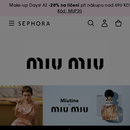
-20% na líčení
Make-up Days! Až
při nákupu nad 690 Kč!
Kód: MUP20