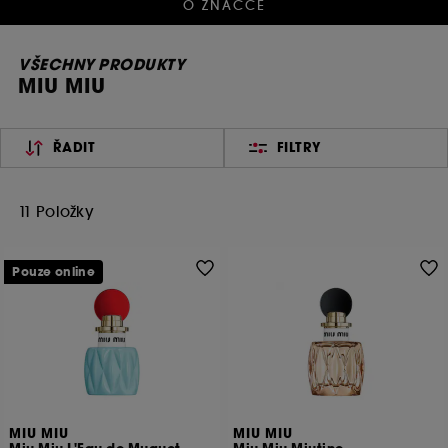
O ZNAČCE
VŠECHNY PRODUKTY
MIU MIU
ŘADIT
FILTRY
11 Položky
Pouze online
MIU MIU
MIU MIU