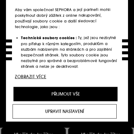
K dispozici 3 varianty
K dispozici 3 varianty
Aby vám společnost SEPHORA a její partneři mohli
Vložit do košíku
Vložit do košíku
poskytnout dobrý zážitek z online nakupování,
používají soubory cookie a další sledovací
technologie, jako jsou :
Technické soubory cookies :
Ty, jež jsou nezbytné
pro přístup k různým kategoriím, produktům a
službám nabízeným na stránkách a pro zajištění
bezpečnosti stránek. Tyto soubory cookie jsou
nezbytné pro správné a bezproblémové fungování
stránek a nelze je deaktivovat.
ZOBRAZIT VÍCE
Personalizační soubory cookie :
Dovolte nám,
abychom vám poskytli vylepšené a přizpůsobené
MIU MIU
MIU MIU
prostředí webu doporučením produktů, služeb a
Miu Miu L'Eau Rosee
Miu Miu L'Eau Rosee
PŘIJMOUT VŠE
Parfémovaná voda
Parfémovaná voda
obsahu, které nejlépe vyhovují vašim preferencím,
13
13
a abychom vám poskytli nabídky přizpůsobené
2 990.00Kč
4 190.00Kč
vašemu profilu.
5 980.00Kč
/
100ml
4 190.00Kč
/
100ml
UPRAVIT NASTAVENÍ
K dispozici 2 varianty
K dispozici 2 varianty
Sociální sítě a reklamní soubory cookie :
Používají
se k zobrazení obsahu, který by se vám mohl líbit,
prostřednictvím reklam, a to i na webových