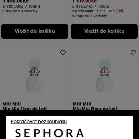
3 450.00Kč
1 619.00Kč
6 900.00Kč
/
100ml
5 396.67Kč
/
100ml
K dispozici 3 varianty
Nejnižší cena :
1 636.00Kč
-1%
K dispozici 3 varianty
Vložit do košíku
Vložit do košíku
MIU MIU
MIU MIU
Miu Miu Fleur de Lait
Miu Miu Fleur de Lait
Parfémovaná voda
Parfémovaná voda
2486
2486
Pokračovat bez souhlasu
1 912.00Kč
1 912.00Kč
Nejnižší cena :
2 390.00Kč
-20%
Nejnižší cena :
2 390.00Kč
-20%
6 373.33Kč
/
100ml
6 373.33Kč
/
100ml