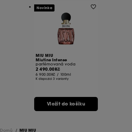
Novinka
MIU MIU
Miutine Intense
parfémovaná voda
2 490.00Kč
6 900.00Kč
/
100ml
K dispozici 3 varianty
Vložit do košíku
Domů
MIU MIU