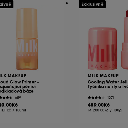
uzivně
Exkluzivně
ILK MAKEUP
MILK MAKEUP
loud Glow Primer –
Cooling Water Jelly
zjasňujicí pěnicí
Tyčinka na rty a tv
odkladová báze
659
1271
40.00Kč
489.00Kč
111.11Kč
/
100ml
14 200.00Kč
/
100g