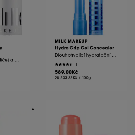
MILK MAKEUP
y
Hydro Grip Gel Concealer
Dlouhotrvající hydratační korektor
Rozjasňovač na obličej a oči
11
589.00Kč
28 333.33Kč
/
100g