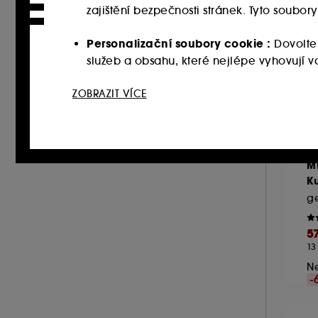
zajištění bezpečnosti stránek. Tyto soubo
Personalizační soubory cookie :
Dovolte
služeb a obsahu, které nejlépe vyhovují
Sociální sítě a reklamní soubory cookie 
ZOBRAZIT VÍCE
webových stránkách třetích stran a sociální
vašich interakcí.
Soubory cookie pro měření návštěvnosti
M
zlepšit jeho výkon.
Ku
Ukládání a čtení netechnických souborů cook
tlačítka níže "Upravit nastavení" nebo zvolit
5
souborech cookies, klikněte
zde
.
13
Ne
-