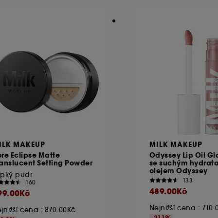
ILK MAKEUP
MILK MAKEUP
re Eclipse Matte
Odyssey Lip Oil Gl
anslucent Setting Powder
se suchým hydrat
olejem Odyssey
ypký pudr
133
160
489.00Kč
99.00Kč
Nejnižší cena : 710
jnižší cena : 870.00Kč