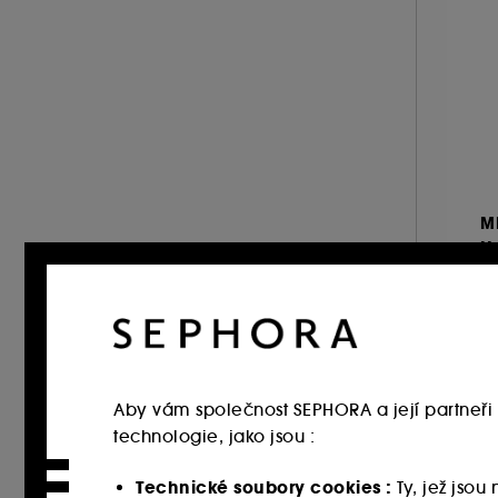
M
Hy
T
H
7
3 
Aby vám společnost SEPHORA a její partneři 
technologie, jako jsou :
Exkl
Technické soubory cookies :
Ty, jež jso