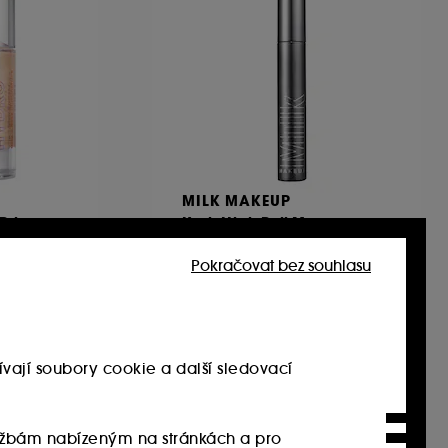
MILK MAKEUP
Primer –
Kush High Roll Mascara
řasenka pro zvětšení objemu řas
Pokračovat bez souhlasu
673
720.00Kč
8 000.00Kč
/
100g
.00Kč
vají soubory cookie a další sledovací
Exkluzivně
službám nabízeným na stránkách a pro