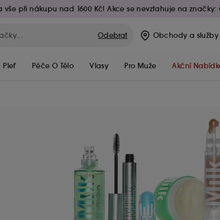
 vše při nákupu nad 1600 Kč! Akce se nevztahuje na značky: 
Odebrat
Obchody
a služby
 Pleť
Péče O Tělo
Vlasy
Pro Muže
Akční Nabídk