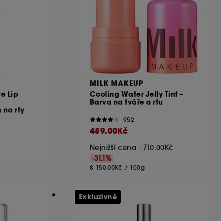
MILK MAKEUP
e Lip
Cooling Water Jelly Tint –
Barva na tváře a rtu
 na rty
952
489.00Kč
Nejnižší cena : 710.00Kč
-31.1%
8 150.00Kč
/
100g
Exkluzivně