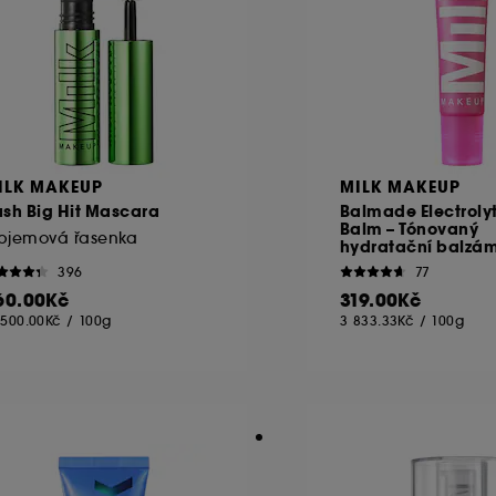
ILK MAKEUP
MILK MAKEUP
sh Big Hit Mascara
Balmade Electrolyt
Balm – Tónovaný
bjemová řasenka
hydratační balzám
396
77
60.00Kč
319.00Kč
 500.00Kč
/
100g
3 833.33Kč
/
100g