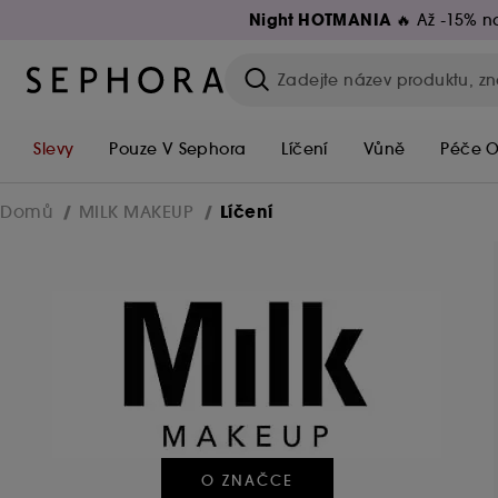
Night HOTMANIA 🔥
Až -15% na
Slevy
Pouze V Sephora
Líčení
Vůně
Péče O
Líčení
Domů
MILK MAKEUP
O ZNAČCE