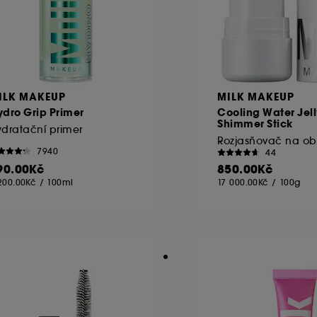
ILK MAKEUP
MILK MAKEUP
dro Grip Primer
Cooling Water Jell
Shimmer Stick
dratační primer
7940
44
90.00Kč
850.00Kč
200.00Kč
/
100ml
17 000.00Kč
/
100g