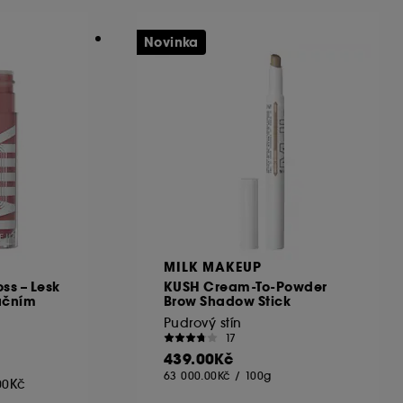
Novinka
MILK MAKEUP
oss – Lesk
KUSH Cream-To-Powder
ačním
Brow Shadow Stick
Pudrový stín
17
439.00Kč
63 000.00Kč
/
100g
.00Kč