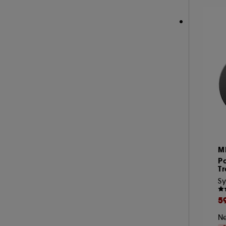
M
Po
Tr
S
5
Ne