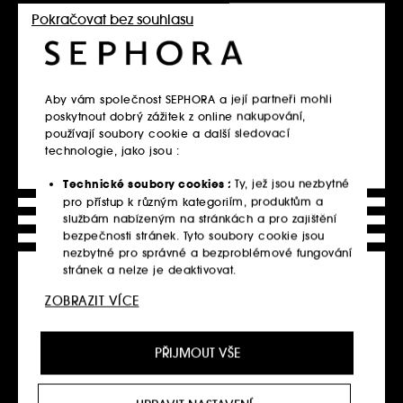
tamponků
tamponků
Pokračovat bez souhlasu
2
2
369.00Kč
369.00Kč
Nejnižší cena : 660.00Kč
-44.1%
Nejnižší cena : 660.00Kč
-44.1%
461.25Kč
/
100g
461.25Kč
/
100g
Vložit do košíku
Vložit do košíku
Aby vám společnost SEPHORA a její partneři mohli
poskytnout dobrý zážitek z online nakupování,
používají soubory cookie a další sledovací
technologie, jako jsou :
Technické soubory cookies :
Ty, jež jsou nezbytné
pro přístup k různým kategoriím, produktům a
službám nabízeným na stránkách a pro zajištění
bezpečnosti stránek. Tyto soubory cookie jsou
nezbytné pro správné a bezproblémové fungování
stránek a nelze je deaktivovat.
ZOBRAZIT VÍCE
Personalizační soubory cookie :
Dovolte nám,
MAKE UP ERASER
MAKE UP ERASER
abychom vám poskytli vylepšené a přizpůsobené
Make-up Remover Pads Set
Make-up Remover Pads Set
Dárková sada
Dárková sada
prostředí webu doporučením produktů, služeb a
PŘIJMOUT VŠE
14
14
obsahu, které nejlépe vyhovují vašim preferencím,
359.00Kč
359.00Kč
a abychom vám poskytli nabídky přizpůsobené
vašemu profilu.
Nejnižší cena : 650.00Kč
-44.8%
Nejnižší cena : 650.00Kč
-44.8%