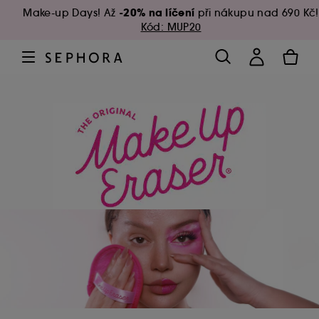
-20% na líčení
Make-up Days! Až
při nákupu nad 690 Kč!
Kód: MUP20