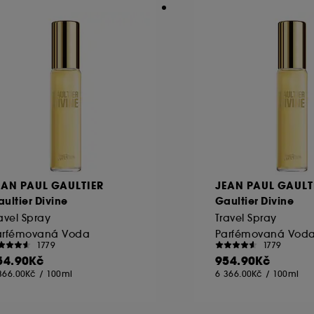
EAN PAUL GAULTIER
JEAN PAUL GAULT
ultier Divine
Gaultier Divine
avel Spray
Travel Spray
arfémovaná Voda
Parfémovaná Vod
1779
1779
54.90Kč
954.90Kč
366.00Kč
/
100ml
6 366.00Kč
/
100ml