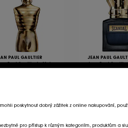
EAN PAUL GAULTIER
JEAN PAUL GAULT
an Paul Gaultier Le Male
Jean Paul Gaultie
ixir Absolu
Intense For Him
rfum Intense
Parfémovaná vod
978
94
 199.00Kč
2 990.00Kč
5 980.00Kč
/
100g
jnižší cena :
3 190.00Kč
31.1%
mohli poskytnout dobrý zážitek z online nakupování, použí
932.00Kč
/
100ml
u nezbytné pro přístup k různým kategoriím, produktům a 