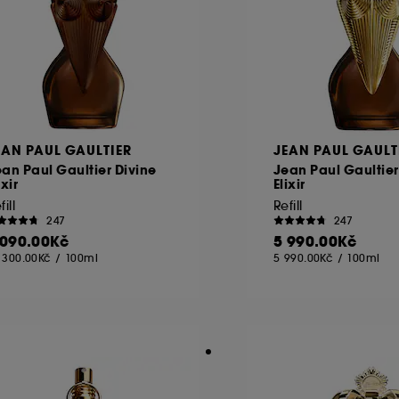
EAN PAUL GAULTIER
JEAN PAUL GAULT
an Paul Gaultier Divine
Jean Paul Gaultier
ixir
Elixir
fill
Refill
247
247
 090.00Kč
5 990.00Kč
 300.00Kč
/
100ml
5 990.00Kč
/
100ml