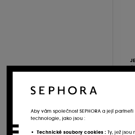
J
Je
El
Pa
2
Ne
-
Aby vám společnost SEPHORA a její partneři 
2 
technologie, jako jsou :
Technické soubory cookies :
Ty, jež jso