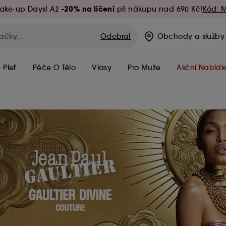
-20% na líčení
ake-up Days! Až
při nákupu nad 690 Kč!
Kód: 
Odebrat
Obchody
a služby
 Pleť
Péče O Tělo
Vlasy
Pro Muže
Akční Nabídk