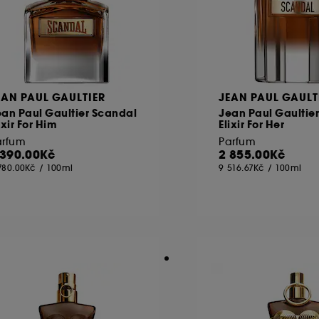
EAN PAUL GAULTIER
JEAN PAUL GAULT
an Paul Gaultier Scandal
Jean Paul Gaultie
ixir For Him
Elixir For Her
arfum
Parfum
 390.00Kč
2 855.00Kč
780.00Kč
/
100ml
9 516.67Kč
/
100ml