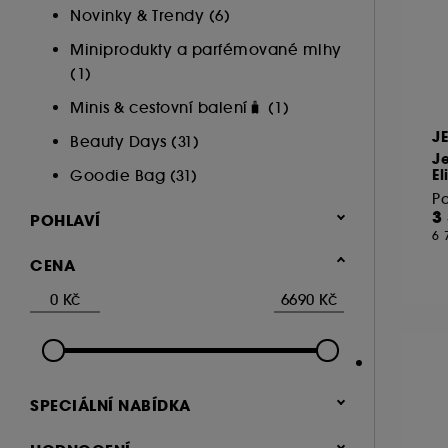
Novinky & Trendy (6)
Miniprodukty a parfémované mlhy
(1)
Minis & cestovní balení🧳 (1)
J
Beauty Days (31)
Je
El
Goodie Bag (31)
P
3
POHLAVÍ
6 
Muži (9)
CENA
Ženy (4)
SPECIÁLNÍ NABÍDKA
Novinka (3)