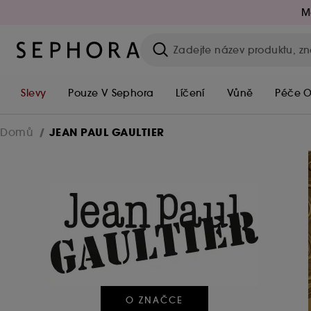
M
Slevy
Pouze V Sephora
Líčení
Vůně
Péče O
JEAN PAUL GAULTIER
Domů
O ZNAČCE