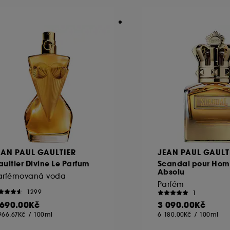
EAN PAUL GAULTIER
JEAN PAUL GAULT
ultier Divine Le Parfum
Scandal pour Ho
Absolu
arfémovaná voda
Parfém
1299
1
 690.00Kč
3 090.00Kč
966.67Kč
/
100ml
6 180.00Kč
/
100ml