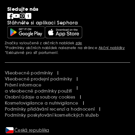
PRO Team
Clean At Sephora
Sledujte nás
Blog Sephora
Singles´ Day
Stáhněte si aplikaci Sephora
Black Friday
Cyber Monday
Vánoce
Značky vyloučené z akčních nabídek
zde
Další informace
*Podmínky akčních nabídek naleznete na stránce
Akční nabídky
*Exkluzivně pro síť parfumerií.
Všeobecné podmínky
Všeobecné prodejní podmínky
Právní informace
a všeobecné podmínky použití
Osobní údaje a soubory cookies
Kosmetovigilance a nutrivigilance
Podmínky přidávání recenzí a hodnocení
Podmínky poskytování kosmetických služeb
Česká republika