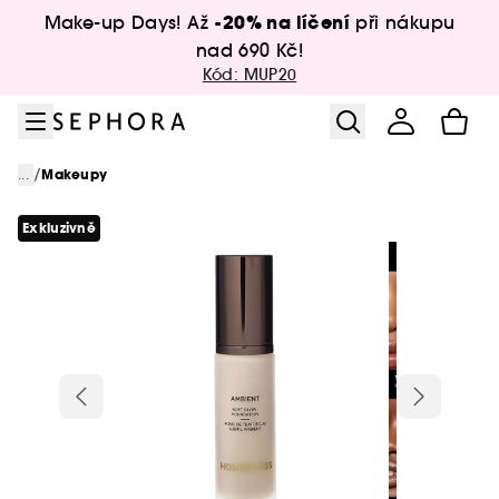
Přejít na menu
Přejít na hlavní obsah
Přejít na zápatí
-20% na líčení
Make-up Days! Až
při nákupu
nad 690 Kč!
Kód: MUP20
/
...
Makeupy
Exkluzivně