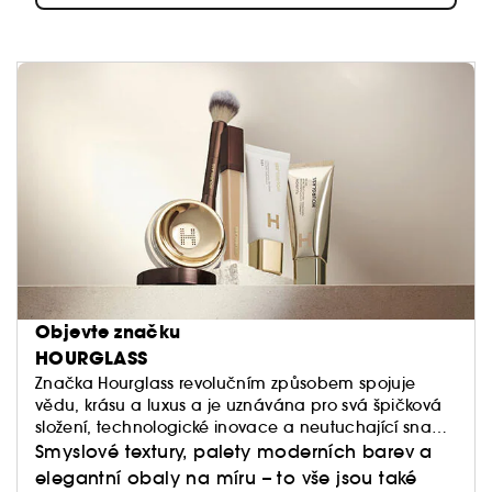
Objevte značku
HOURGLASS
Značka Hourglass revolučním způsobem spojuje
vědu, krásu a luxus a je uznávána pro svá špičková
složení, technologické inovace a neutuchající snahu
o nalézání svých nových podob.
Smyslové textury, palety moderních barev a
elegantní obaly na míru – to vše jsou také